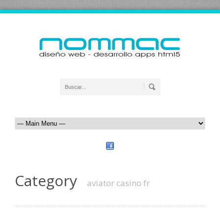
Category
aviator casino fr