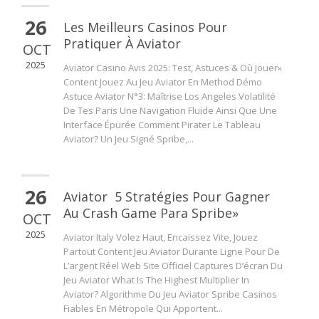
26
Les Meilleurs Casinos Pour
Pratiquer À Aviator
OCT
2025
Aviator Casino Avis 2025: Test, Astuces & Où Jouer»
Content Jouez Au Jeu Aviator En Method Démo
Astuce Aviator N°3: Maîtrise Los Angeles Volatilité
De Tes Paris Une Navigation Fluide Ainsi Que Une
Interface Épurée Comment Pirater Le Tableau
Aviator? Un Jeu Signé Spribe,...
26
Aviator ️ 5 Stratégies Pour Gagner
Au Crash Game Para Spribe»
OCT
2025
Aviator Italy Volez Haut, Encaissez Vite, Jouez
Partout Content Jeu Aviator Durante Ligne Pour De
L’argent Réel Web Site Officiel Captures D’écran Du
Jeu Aviator What Is The Highest Multiplier In
Aviator? Algorithme Du Jeu Aviator Spribe Casinos
Fiables En Métropole Qui Apportent...