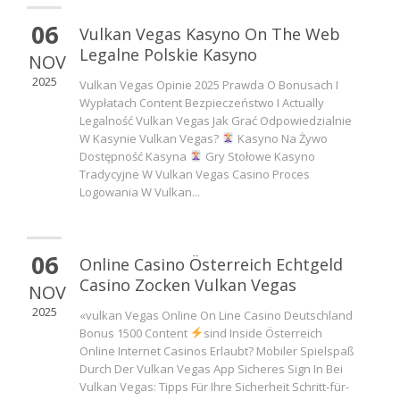
06
Vulkan Vegas Kasyno On The Web ️
Legalne Polskie Kasyno
NOV
2025
Vulkan Vegas Opinie 2025 Prawda O Bonusach I
Wypłatach Content Bezpieczeństwo I Actually
Legalność Vulkan Vegas Jak Grać Odpowiedzialnie
W Kasynie Vulkan Vegas?
Kasyno Na Żywo
Dostępność Kasyna
Gry Stołowe Kasyno
Tradycyjne W Vulkan Vegas Casino Proces
Logowania W Vulkan...
06
Online Casino Österreich Echtgeld
Casino Zocken Vulkan Vegas
NOV
2025
«vulkan Vegas Online On Line Casino Deutschland
Bonus 1500 Content
sind Inside Österreich
Online Internet Casinos Erlaubt? Mobiler Spielspaß
Durch Der Vulkan Vegas App Sicheres Sign In Bei
Vulkan Vegas: Tipps Für Ihre Sicherheit Schritt-für-