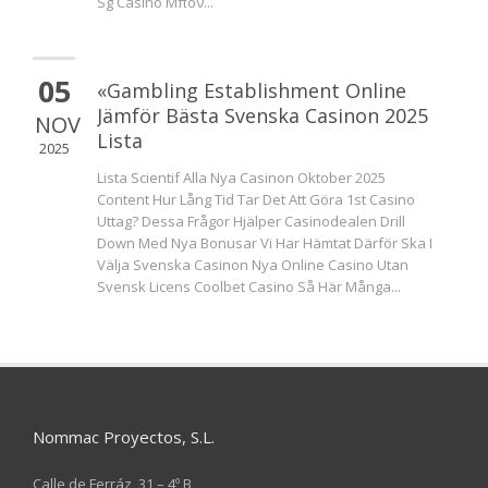
Sg Casino Μπόν...
05
«Gambling Establishment Online
Jämför Bästa Svenska Casinon 2025 ️
NOV
Lista
2025
Lista Scientif Alla Nya Casinon Oktober 2025
Content Hur Lång Tid Tar Det Att Göra 1st Casino
Uttag? Dessa Frågor Hjälper Casinodealen Drill
Down Med Nya Bonusar Vi Har Hämtat Därför Ska I
Välja Svenska Casinon Nya Online Casino Utan
Svensk Licens Coolbet Casino Så Här Många...
Nommac Proyectos, S.L.
Calle de Ferráz, 31 – 4º B