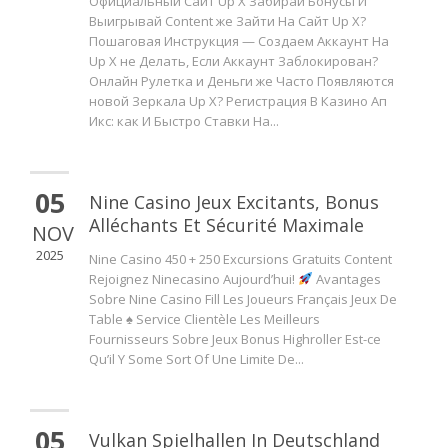
Официальный Сайт Up X Забирай Бонусы И
Выигрывай Content же Зайти На Сайт Up X?
Пошаговая Инструкция — Создаем Аккаунт На
Up X не Делать, Если Аккаунт Заблокирован?
Онлайн Рулетка и Деньги же Часто Появляются
новой Зеркала Up X? Регистрация В Казино Ап
Икс: как И Быстро Ставки На...
05
Nine Casino Jeux Excitants, Bonus
Alléchants Et Sécurité Maximale
NOV
2025
Nine Casino 450 + 250 Excursions Gratuits Content
Rejoignez Ninecasino Aujourd’hui!
Avantages
Sobre Nine Casino Fill Les Joueurs Français Jeux De
Table
♠️
Service Clientèle Les Meilleurs
Fournisseurs Sobre Jeux Bonus Highroller Est-ce
Qu’il Y Some Sort Of Une Limite De...
05
Vulkan Spielhallen In Deutschland