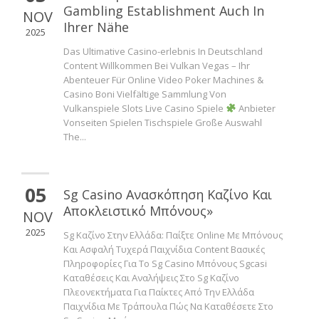
Gambling Establishment Auch In
NOV
Ihrer Nähe
2025
Das Ultimative Casino-erlebnis In Deutschland
Content Willkommen Bei Vulkan Vegas – Ihr
Abenteuer Für Online Video Poker Machines &
Casino Boni Vielfältige Sammlung Von
Vulkanspiele Slots Live Casino Spiele
Anbieter
Vonseiten Spielen Tischspiele Große Auswahl
The...
05
Sg Casino Ανασκόπηση Καζίνο Και
Αποκλειστικό Μπόνους»
NOV
2025
Sg Καζίνο Στην Ελλάδα: Παίξτε Online Με Μπόνους
Και Ασφαλή Τυχερά Παιχνίδια Content Βασικές
Πληροφορίες Για Το Sg Casino Μπόνους Sgcasi
Καταθέσεις Και Αναλήψεις Στο Sg Καζίνο
Πλεονεκτήματα Για Παίκτες Από Την Ελλάδα
Παιχνίδια Με Τράπουλα Πώς Να Καταθέσετε Στο