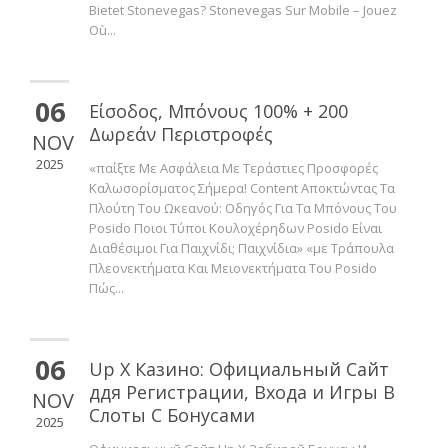
Bietet Stonevegas? Stonevegas Sur Mobile – Jouez
Où...
06
Είσοδος, Μπόνους 100% + 200
Δωρεάν Περιστροφές
NOV
2025
«παίξτε Με Ασφάλεια Με Τεράστιες Προσφορές
Καλωσορίσματος Σήμερα! Content Αποκτώντας Τα
Πλούτη Του Ωκεανού: Οδηγός Για Τα Μπόνους Του
Posido Ποιοι Τύποι Κουλοχέρηδων Posido Είναι
Διαθέσιμοι Για Παιχνίδι; Παιχνίδια» «με Τράπουλα
Πλεονεκτήματα Και Μειονεκτήματα Του Posido
Πώς...
06
Up X Казино: Официальный Сайт
ддя Регистрации, Входа и Игры В
NOV
Слоты С Бонусами
2025