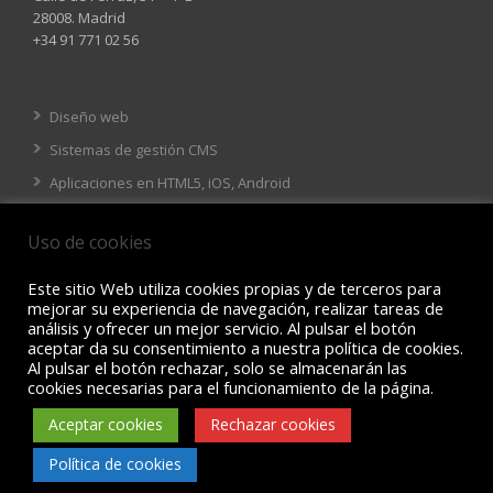
28008. Madrid
+34 91 771 02 56
Diseño web
Sistemas de gestión CMS
Aplicaciones en HTML5, iOS, Android
Tienda online
Uso de cookies
Este sitio Web utiliza cookies propias y de terceros para
mejorar su experiencia de navegación, realizar tareas de
análisis y ofrecer un mejor servicio. Al pulsar el botón
Realidad aumentada y
aceptar da su consentimiento a nuestra política de cookies.
marketing
Al pulsar el botón rechazar, solo se almacenarán las
cookies necesarias para el funcionamiento de la página.
Aceptar cookies
Rechazar cookies
@2014 Nommac Proyectos, S.L. -
Aviso Legal
-
Diseño web
–
Diseño web
Política de cookies
Madrid
-
e-Reality