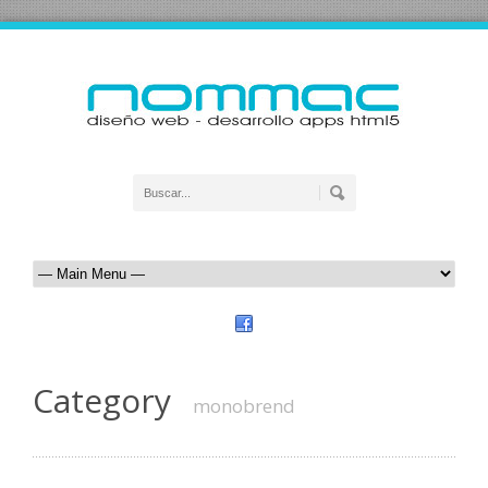
Category
monobrend