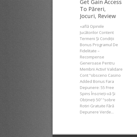
Get Gain Access
To Păreri,
Jocuri, Review
«află Opiniile
Jucătorilor Content
Termeni Și Condiții
Bonus Programul De
Fidelitate –
Recompense
Generoase Pentru
Membrii Activi! Validare
Cont “obsceno Casino
Added Bonus Fara
Depunere: 55 Free
Spins Înscrieți-vă Și
Obțineți 50″ “sobre
Rotiri Gratuite Fără
Depunere Verde...