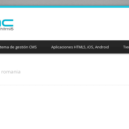
stema de gestión CMS
Aplicaciones HTML5, iOS, Android
Tie
o romania