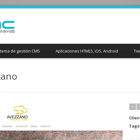
stema de gestión CMS
Aplicaciones HTML5, iOS, Android
Tie
zano
Clien
Tags