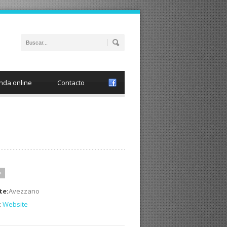
nda online
Contacto
te:
Avezzano
:
Website