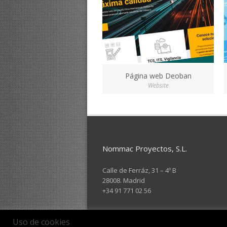
Página web Deoban
Website
Nommac Proyectos, S.L.
Calle de Ferráz, 31 – 4º B
28008. Madrid
+34 91 771 02 56
Uso de cookies