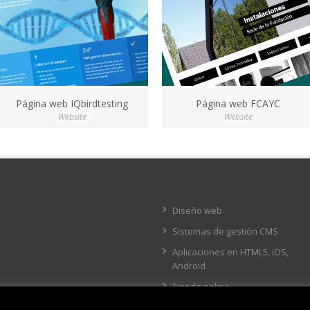
Página web IQbirdtesting
Página web FCAYC
Website
Website
Diseño web
Sistemas de gestión CMS
Aplicaciones en HTML5, iOS,
Android
Tienda online