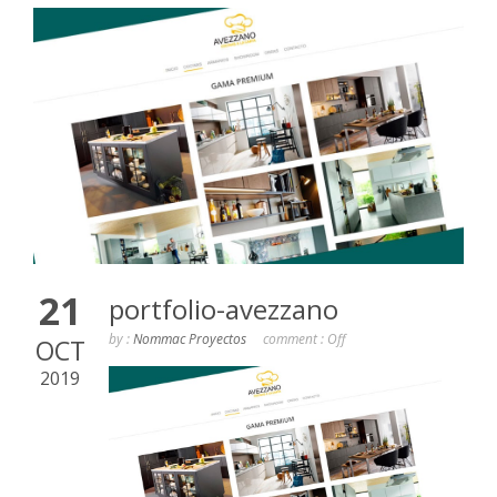
21
portfolio-avezzano
by :
Nommac Proyectos
comment :
Off
OCT
2019