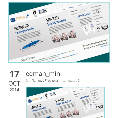
17
edman_min
by :
Nommac Proyectos
comment :
0
OCT
2014