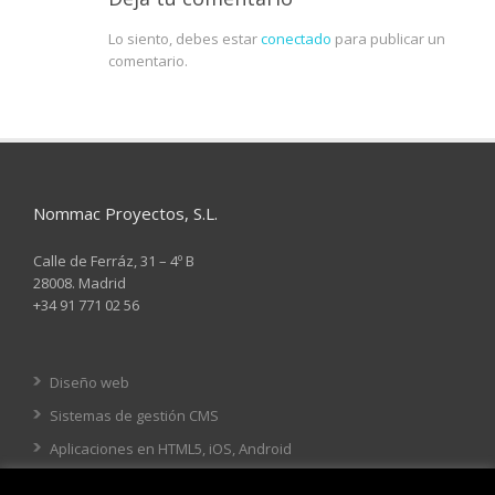
Lo siento, debes estar
conectado
para publicar un
comentario.
Nommac Proyectos, S.L.
Calle de Ferráz, 31 – 4º B
28008. Madrid
+34 91 771 02 56
Diseño web
Sistemas de gestión CMS
Aplicaciones en HTML5, iOS, Android
Tienda online