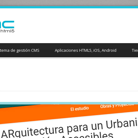
stema de gestión CMS
Aplicaciones HTML5, iOS, Android
Tie