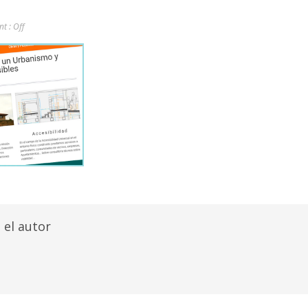
t :
Off
 el autor