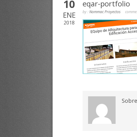
10
eqar-portfolio
by :
Nommac Proyectos
commen
ENE
2018
Sobre