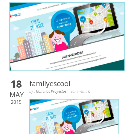
18
familyescool
by :
Nommac Proyectos
comment :
0
MAY
2015