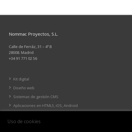
Nommac Proyectos, S.L.
Calle de Ferráz, 31 – 4º B
28008. Madrid
+34 91 771 02 56
Kit digital
Diseño web
Sistemas de gestión CMS
Aplicaciones en HTML5, iOS, Android
Tienda online
Uso de cookies