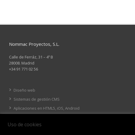
Nommac Proyectos, S.L.
Calle de Ferráz, 31 – 4º B
28008. Madrid
+34 91 771 02 56
Diseño web
Sistemas de gestión CMS
Aplicaciones en HTML5, iOS, Android
Tienda online
Uso de cookies