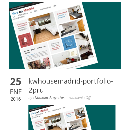
25
kwhousemadrid-portfolio-
2pru
ENE
by :
Nommac Proyectos
comment :
Off
2016