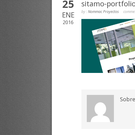
25
sitamo-portfoli
by :
Nommac Proyectos
commen
ENE
2016
Sobre