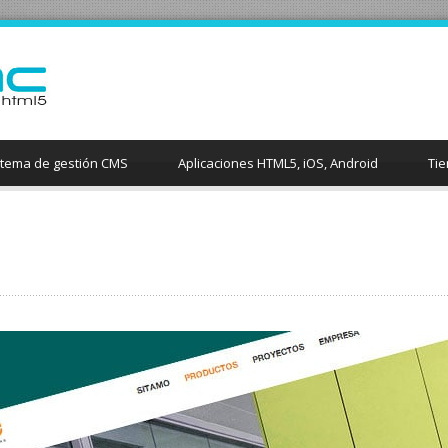
stema de gestión CMS
Aplicaciones HTML5, iOS, Android
Tie