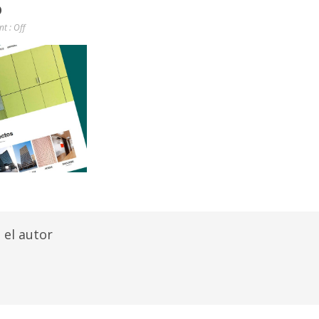
o
t :
Off
 el autor