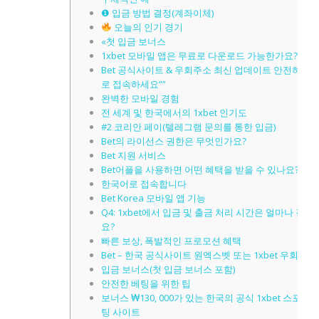
❶ 입금 방법 결정(계좌이체)
오늘의 인기 경기
«첫 입금 보너스
1xbet 모바일 앱은 무료로 다운로드 가능한가요?
Bet 공식사이트 & 우회주소 최신 업데이트 안전하게 
로 접속하세요””
완벽한 모바일 경험
전 세계 및 한국에서의 1xbet 인기도
#2 코리안 페이(텔레그램 문의를 통한 입금)
Bet의 라이선스 권한은 무엇인가요?
Bet 지원 서비스
Bet어플을 사용하면 어떤 혜택을 받을 수 있나요?
한국어로 접속합니다
Bet Korea 모바일 앱 기능
Q4: 1xbet에서 입금 및 출금 처리 시간은 얼마나 걸리
요?
빠른 보상, 폭발적인 프로모션 혜택
Bet – 한국 공식사이트 원엑스벳 또는 1xbet 우회주소
입금 보너스(첫 입금 보너스 포함)
안전한 베팅을 위한 팁
보너스 ₩130, 000가 있는 한국의 공식 1xbet 스포츠 
팅 사이트