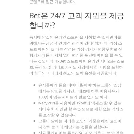
콘텐츠에 접근 가능합니다.
Bet은 24/7 고객 지원을 제공
합니까?
동시에 양질의 온라인 스트림 을 시청할 수 있지만이를
위해서는 긍정적 인 계정 잔액이 있어야합니다. 가상 스
포츠 베팅의 또 다른 장점은 가상 경기가 연중무휴로 진
행되기 때문에 지체 없이 편리한 순간에 베팅을 할 수 있
다는 것입니다. 1xBet 스포츠 베팅 온라인 서비스는 스포
츠, 온라인 및 라이브 카지노 게임에 대한 베팅을 포함하
여 한국의 베터에게 최고의 도박 옵션을 제공합니다.
유저들에게 돈을 이빠이 뽑아야 하는 그들의 입장
에서는 당연한거지만… 애초에 하루 이용자수가
100명이 넘는 사이트가 별로 없기도 하다.
IvacyVPN을 사용하면 1xbet에 액세스 할 수 있는
서버 위치에 연결 할 수 있으므로 제한 없는 액세스
를 보장할 수 있습니다.
그들이 말하는 더러운 코인의 기준은 해킹 코인이
나 강력 범죄에 해당되는 것들을 말합니다.
신규 플레이어는 튜토리얼, 데모 라운드, 보상 많은