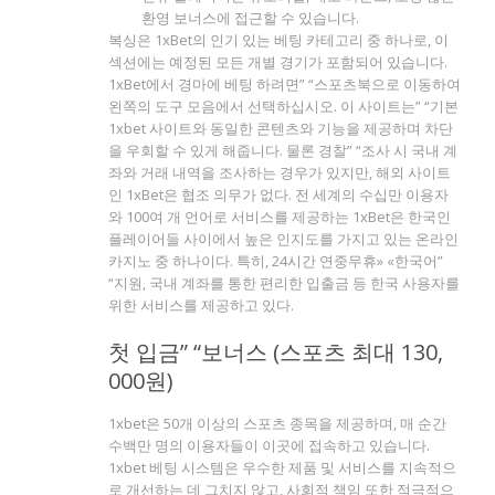
환영 보너스에 접근할 수 있습니다.
복싱은 1xBet의 인기 있는 베팅 카테고리 중 하나로, 이
섹션에는 예정된 모든 개별 경기가 포함되어 있습니다.
1xBet에서 경마에 베팅 하려면” “스포츠북으로 이동하여
왼쪽의 도구 모음에서 선택하십시오. 이 사이트는” “기본
1xbet 사이트와 동일한 콘텐츠와 기능을 제공하며 차단
을 우회할 수 있게 해줍니다. 물론 경찰” “조사 시 국내 계
좌와 거래 내역을 조사하는 경우가 있지만, 해외 사이트
인 1xBet은 협조 의무가 없다. 전 세계의 수십만 이용자
와 100여 개 언어로 서비스를 제공하는 1xBet은 한국인
플레이어들 사이에서 높은 인지도를 가지고 있는 온라인
카지노 중 하나이다. 특히, 24시간 연중무휴» «한국어”
“지원, 국내 계좌를 통한 편리한 입출금 등 한국 사용자를
위한 서비스를 제공하고 있다.
첫 입금” “보너스 (스포츠 최대 130,
000원)
1xbet은 50개 이상의 스포츠 종목을 제공하며, 매 순간
수백만 명의 이용자들이 이곳에 접속하고 있습니다.
1xbet 베팅 시스템은 우수한 제품 및 서비스를 지속적으
로 개선하는 데 그치지 않고, 사회적 책임 또한 적극적으