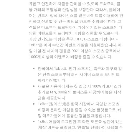
유롭고 안전하게 자금을 관리할 수 있도록 도와주며, 금
융 거래의 투명성과 안정성을 보장한다. 따라서, 플레이
어는 반드시 정식 라이선스를 받은 사이트를 이용하여 안
전하고 신뢰할 수 있는 베팅을 하도록 주의해야 한다. 고
객들은 다트부터 트로팅까지 가장 인기있는 스포츠의 다
양한 이벤트들에 프리매치 베팅을 진행할 수 있습니다.
가장 인기있는 베팅은 축구, UFC, E-스포츠 베팅이며 –
1xBet은 이미 수년간 이벤트 개발을 지원해왔습니다. 매
일 매일 전 세계의 팬들은 90개 이상의 스포츠 종목에서
1000개 이상의 이벤트에 베팅을 즐길 수 있습니다.
한국에서 1xbet의 인기 스포츠는 축구와 야구와 같
은 전통 스포츠부터 최신 사이버 스포츠 토너먼트
까지 다양합니다.
새로운 사용자에게는 첫 입금 시 100%의 보너스와
추가로 ten, 000원의 보너스를 제공하여 높은 시작
금을 제공합니다.
1xBet (원엑스벳)은 한국 시장에서 다양한 스포츠
베팅과 온라인 게임을 즐길 수 있는 플랫폼으로, 베
팅 애호가들에게 훌륭한 경험을 제공합니다.
1xBet 어플에 로그인한 후 화면 오른쪽 상단에 있는
‘계정’ 버튼을 클릭하고, ‘인출’을 선택하여 사용할 수