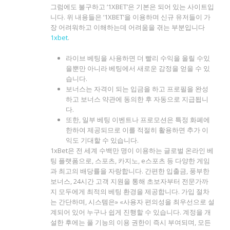
그럼에도 불구하고 ‘1XBET’은 기본은 되어 있는 사이트입
니다. 위 내용들은 ‘1XBET’을 이용하며 신규 유저들이 가
장 어려워하고 이해하는데 어려움을 겪는 부분입니다
1xbet
.
라이브 베팅을 사용하면 더 빨리 수익을 올릴 수있
을뿐만 아니라 베팅에서 새로운 감정을 얻을 수 있
습니다.
보너스는 자격이 되는 입금을 하고 프로필을 완성
하고 보너스 약관에 동의한 후 자동으로 지급됩니
다.
또한, 일부 베팅 이벤트나 프로모션은 특정 화폐에
한하여 제공되므로 이를 적절히 활용하면 추가 이
익도 기대할 수 있습니다.
1xBet은 전 세계 수백만 명이 이용하는 글로벌 온라인 베
팅 플랫폼으로, 스포츠, 카지노, e스포츠 등 다양한 게임
과 최고의 배당률을 자랑합니다. 간편한 입출금, 풍부한
보너스, 24시간 고객 지원을 통해 초보자부터 전문가까
지 모두에게 최적의 베팅 환경을 제공합니다. 가입 절차
는 간단하며, 시스템은» «사용자 편의성을 최우선으로 설
계되어 있어 누구나 쉽게 진행할 수 있습니다. 계정을 개
설한 후에는 풀 기능의 이용 권한이 즉시 부여되며, 모든