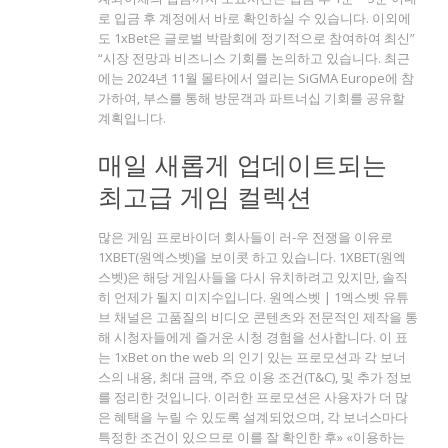
로 입금 후 계정에서 바로 확인하실 수 있습니다. 이외에
도 1xBet은 글로벌 박람회에 정기적으로 참여하여 최신”
“시장 전망과 비즈니스 기회를 논의하고 있습니다. 최근
에는 2024년 11월 몰타에서 열리는 SiGMA Europe에 참
가하여, 부스를 통해 방문객과 파트너십 기회를 공유할
계획입니다.
매일 새롭게 업데이트되는
최고급 게임 컬렉션
많은 게임 프로바이더 회사들이 러-우 전쟁을 이유로
1XBET(원엑스벳)을 보이콧 하고 있습니다. 1XBET(원엑
스벳)은 해당 게임사들을 다시 유치하려고 있지만, 솔직
히 언제가 될지 미지수입니다. 원엑스벳 | 1엑스벳 유튜
브 채널은 고품질의 비디오 콘텐츠와 전문적인 제작을 통
해 시청자들에게 즐거운 시청 경험을 선사합니다. 이 표
는 1xBet on the web 의 인기 있는 프로모션과 각 보너
스의 내용, 최대 금액, 주요 이용 조건(T&C), 및 추가 정보
를 정리한 것입니다. 이러한 프로모션은 사용자가 더 많
은 혜택을 누릴 수 있도록 설계되었으며, 각 보너스마다
특정한 조건이 있으므로 이를 잘 확인한 후» «이용하는