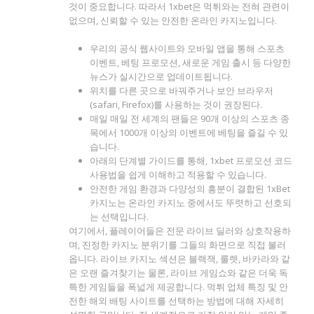
것이 중요합니다. 따라서 1xbet은 먹튀와는 전혀 관련이
없으며, 신뢰할 수 있는 안전한 온라인 카지노입니다.
우리의 공식 웹사이트와 모바일 앱을 통해 스포츠
이벤트, 베팅 프로모션, 새로운 게임 출시 등 다양한
뉴스가 실시간으로 업데이트됩니다.
위치를 다른 곳으로 바꿔주거나 보안 브라우저
(safari, Firefox)를 사용하는 것이 권장된다.
매일 매일 전 세계의 팬들은 90개 이상의 스포츠 종
목에서 1000개 이상의 이벤트에 베팅을 즐길 수 있
습니다.
아래의 단계별 가이드를 통해, 1xbet 프로모션 코드
사용법을 쉽게 이해하고 적용할 수 있습니다.
안전한 게임 환경과 다양성의 흥분이 결합된 1xBet
카지노는 온라인 카지노 중에서도 뚜렷하고 선호되
는 선택입니다.
여기에서, 플레이어들은 전문 라이브 딜러와 상호작용하
며, 진정한 카지노 분위기를 그들의 화면으로 직접 불러
옵니다. 라이브 카지노 섹션은 블랙잭, 룰렛, 바카라와 같
은 오랜 즐겨찾기는 물론, 라이브 게임쇼와 같은 더욱 독
특한 게임들을 폭넓게 제공합니다. 먹튀 업체 특징 및 안
전한 해외 배팅 사이트를 선택하는 방법에 대해 자세히