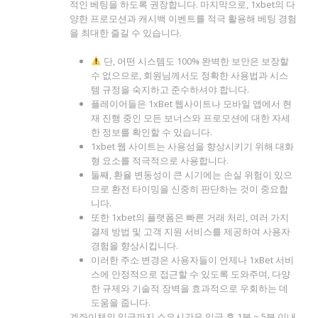
적인 베팅을 하도록 권장합니다. 마지막으로, 1xbet의 다
양한 프로모션과 캐시백 이벤트를 적극 활용해 베팅 경험
을 최대한 즐길 수 있습니다.
단, 어떤 시스템도 100% 완벽한 보안은 보장할
수 없으므로, 회원님께서도 정확한 사용법과 시스
템 규정을 숙지하고 준수하셔야 합니다.
플레이어들은 1xBet 웹사이트나 모바일 앱에서 현
재 진행 중인 모든 보너스와 프로모션에 대한 자세
한 정보를 확인할 수 있습니다.
1xbet 웹 사이트는 사용성을 향상시키기 위해 대화
형 요소를 적극적으로 사용합니다.
둘째, 환율 변동성이 큰 시기에는 손실 위험이 있으
므로 환전 타이밍을 신중히 판단하는 것이 중요합
니다.
또한 1xbet의 플랫폼은 빠른 거래 처리, 여러 가지
결제 방법 및 고객 지원 서비스를 제공하여 사용자
경험을 향상시킵니다.
이러한 주소 변경은 사용자들이 언제나 1xBet 서비
스에 안정적으로 접근할 수 있도록 도와주며, 다양
한 규제와 기술적 장벽을 효과적으로 우회하는 데
도움을 줍니다.
계좌이체의 입금까지 소요시간은 입금 후 1분 ~ 5분 이내