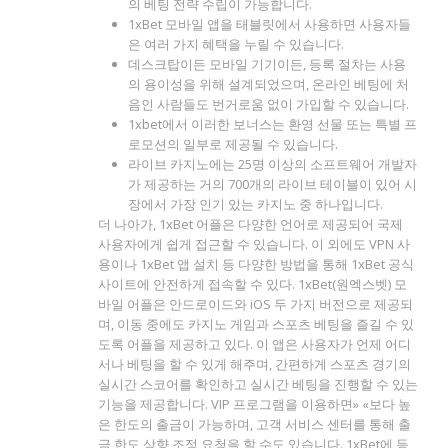
의 베팅 전략 수립이 가능합니다.
1xBet 모바일 앱을 태블릿에서 사용하면 사용자들
은 여러 가지 혜택을 누릴 수 있습니다.
데스크탑이든 모바일 기기이든, 등록 절차는 사용
의 용이성을 위해 설계되었으며, 온라인 베팅에 처
음인 사람들도 번거로움 없이 가입할 수 있습니다.
1xbet에서 이러한 보너스는 환영 선물 또는 특별 프
로모션의 일부로 제공될 수 있습니다.
라이브 카지노에는 25명 이상의 소프트웨어 개발자
가 제공하는 거의 700개의 라이브 테이블이 있어 시
장에서 가장 인기 있는 카지노 중 하나입니다.
더 나아가, 1xBet 어플은 다양한 언어로 제공되어 국제
사용자에게 쉽게 접근할 수 있습니다. 이 외에도 VPN 사
용이나 1xBet 앱 설치 등 다양한 방법을 통해 1xBet 공식
사이트에 안전하게 접속할 수 있다. 1xBet(원엑스벳) 모
바일 어플은 안드로이드와 iOS 두 가지 버전으로 제공되
며, 이동 중에도 카지노 게임과 스포츠 베팅을 즐길 수 있
도록 어플을 제공하고 있다. 이 앱은 사용자가 언제 어디
서나 베팅을 할 수 있게 해주며, 간편하게 스포츠 경기의
실시간 스코어를 확인하고 실시간 베팅을 진행할 수 있는
기능을 제공합니다. VIP 프로그램을 이용하면» «보다 높
은 한도의 출금이 가능하며, 고객 서비스 센터를 통해 출
금 한도 상향 조정 요청을 할 수도 있습니다. 1xBet에 등