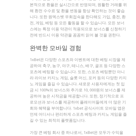
본적으로 환율은 실시간으로 반영되며, 원활한 거래를 위
해 환전 수수료 및 환율 변동을 항상 확인하는 것이 좋습
니다. 또한 원엑스벳 우회접속을 한다해도 가입, 충전, 환
전, 게임, 베팅 등 모든 활동을 할 수 있습니다. 모든 보너
스에는 특정 이용 약관이 적용되므로 보너스를 신청하기
전에 반드시 이용 약관을 꼼꼼히 읽어 볼 것을 권한다.
완벽한 모바일 경험
1xBet은 다양한 스포츠와 이벤트에 대한 베팅 시장을 제
공하여 축구, 농구, 야구, 테니스, 배구, 골프 등 다양한 스
포츠에 베팅할 수 있습니다. 또한, 스포츠 베팅뿐만 아니
라 라이브 카지노 게임, 슬롯 머신, 포커 등의 다양한 카지
노 게임을 즐길 수 있습니다. 새로운 사용자에게는 첫 입
금 시 100%의 보너스와 추가로 10, 000원의 보너스를 제
공하여 높은 시작금을 제공합니다. 또한, 정기적으로 프
로모션과 보너스를 제공하여 플레이어들에게 더 많은 기
회와 혜택을 부여합니다. 1xbet 공식사이트 모바일 앱은
언제 어디서나 편리하게 스포츠 베팅과 카지노 게임을 즐
길 수 있는 최적의 플랫폼입니다.
가장 큰 베팅 회사 중 하나로서, 1xBet은 모두가 수익을