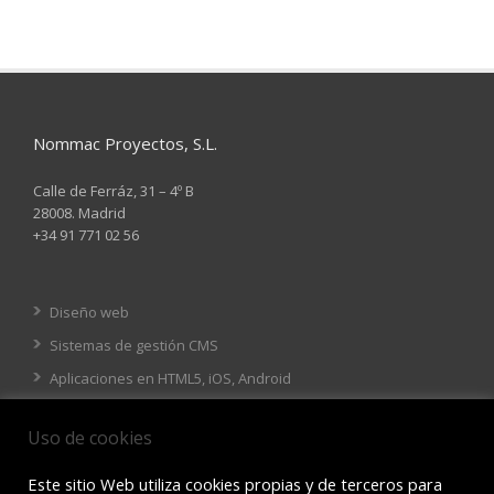
Nommac Proyectos, S.L.
Calle de Ferráz, 31 – 4º B
28008. Madrid
+34 91 771 02 56
Diseño web
Sistemas de gestión CMS
Aplicaciones en HTML5, iOS, Android
Tienda online
Uso de cookies
Este sitio Web utiliza cookies propias y de terceros para