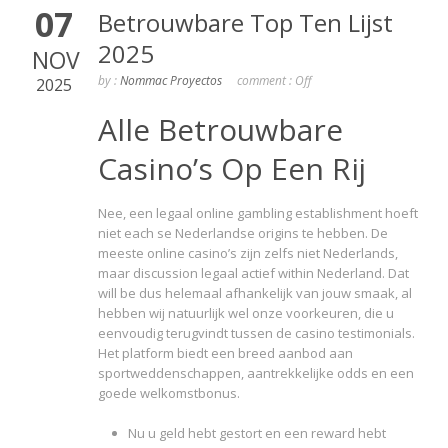
07
Betrouwbare Top Ten Lijst
2025
NOV
by :
Nommac Proyectos
comment :
Off
2025
Alle Betrouwbare
Casino’s Op Een Rij
Nee, een legaal online gambling establishment hoeft
niet each se Nederlandse origins te hebben. De
meeste online casino’s zijn zelfs niet Nederlands,
maar discussion legaal actief within Nederland. Dat
will be dus helemaal afhankelijk van jouw smaak, al
hebben wij natuurlijk wel onze voorkeuren, die u
eenvoudig terugvindt tussen de casino testimonials.
Het platform biedt een breed aanbod aan
sportweddenschappen, aantrekkelijke odds en een
goede welkomstbonus.
Nu u geld hebt gestort en een reward hebt