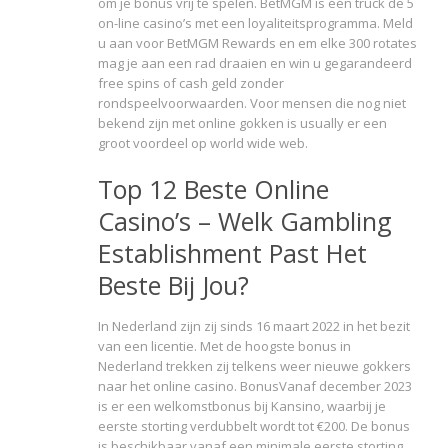
om je bonus vrij te spelen. BetMGM is één truck de 5
on-line casino’s met een loyaliteitsprogramma. Meld
u aan voor BetMGM Rewards en em elke 300 rotates
mag je aan een rad draaien en win u gegarandeerd
free spins of cash geld zonder
rondspeelvoorwaarden. Voor mensen die nog niet
bekend zijn met online gokken is usually er een
groot voordeel op world wide web.
Top 12 Beste Online
Casino’s – Welk Gambling
Establishment Past Het
Beste Bij Jou?
In Nederland zijn zij sinds 16 maart 2022 in het bezit
van een licentie. Met de hoogste bonus in
Nederland trekken zij telkens weer nieuwe gokkers
naar het online casino. BonusVanaf december 2023
is er een welkomstbonus bij Kansino, waarbij je
eerste storting verdubbelt wordt tot €200. De bonus
is beschikbaar vanaf een minimale eerste storting