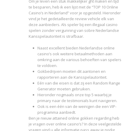
Om je leven een stuk makkelijker ght maken en tijd
te besparen, heb ik een lijst met de “TOP 10 Online
Casino’s in Nederland” voor je opgesteld. Hieronder
vind je het gedetailleerde review vehicle elk van
deze aanbieders. Als speler bij een illegaal casino
spelen zonder vergunning van sobre Nederlandse
Kansspelautoriteit is strafbaar.
Naast excellent bieden Nederlandse online
casino’s ook weitere betaalmethoden aan
omkring aan de various behoeften van spelers
te voldoen.
Gokbedrijven moeten dit aantonen en
rapporteren aan de Kansspelautoriteit.
Eén van die eisen is dat zij een Random Range
Generator moeten gebruiken.
Hieronder nogmaals onze top 5 waarbij je
primary naar de testimonials kunt navigeren.
Ook is een één van de weinigen die een VIP-
programma aanbiedt.
Ben je nieuw attained online gokken regarding heb
je vragen over online casino’s? In deze veelgestelde
vragen vind u alle informatie pass away je nodig