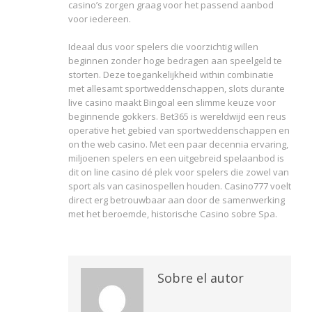
casino’s zorgen graag voor het passend aanbod
voor iedereen.
Ideaal dus voor spelers die voorzichtig willen
beginnen zonder hoge bedragen aan speelgeld te
storten. Deze toegankelijkheid within combinatie
met allesamt sportweddenschappen, slots durante
live casino maakt Bingoal een slimme keuze voor
beginnende gokkers. Bet365 is wereldwijd een reus
operative het gebied van sportweddenschappen en
on the web casino. Met een paar decennia ervaring,
miljoenen spelers en een uitgebreid spelaanbod is
dit on line casino dé plek voor spelers die zowel van
sport als van casinospellen houden. Casino777 voelt
direct erg betrouwbaar aan door de samenwerking
met het beroemde, historische Casino sobre Spa.
Sobre el autor