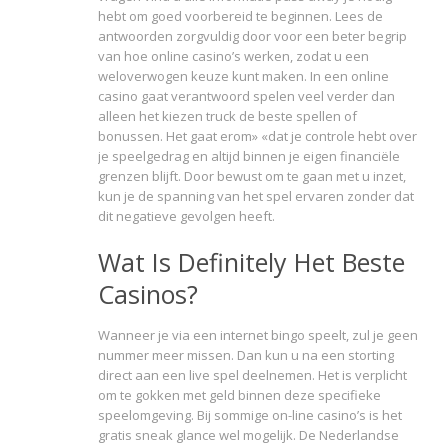
hebt om goed voorbereid te beginnen. Lees de
antwoorden zorgvuldig door voor een beter begrip
van hoe online casino’s werken, zodat u een
weloverwogen keuze kunt maken. In een online
casino gaat verantwoord spelen veel verder dan
alleen het kiezen truck de beste spellen of
bonussen. Het gaat erom» «dat je controle hebt over
je speelgedrag en altijd binnen je eigen financiële
grenzen blijft. Door bewust om te gaan met u inzet,
kun je de spanning van het spel ervaren zonder dat
dit negatieve gevolgen heeft.
Wat Is Definitely Het Beste
Casinos?
Wanneer je via een internet bingo speelt, zul je geen
nummer meer missen. Dan kun u na een storting
direct aan een live spel deelnemen. Het is verplicht
om te gokken met geld binnen deze specifieke
speelomgeving. Bij sommige on-line casino’s is het
gratis sneak glance wel mogelijk. De Nederlandse