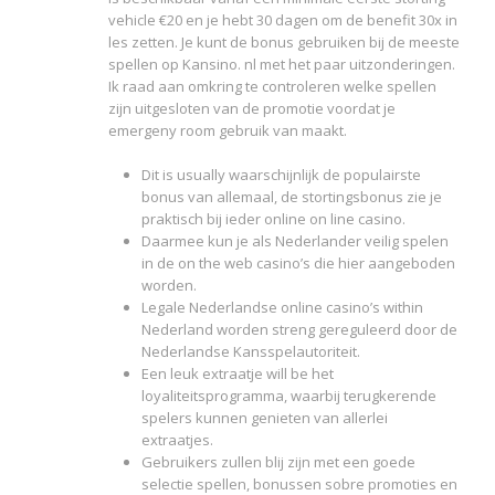
vehicle €20 en je hebt 30 dagen om de benefit 30x in
les zetten. Je kunt de bonus gebruiken bij de meeste
spellen op Kansino. nl met het paar uitzonderingen.
Ik raad aan omkring te controleren welke spellen
zijn uitgesloten van de promotie voordat je
emergeny room gebruik van maakt.
Dit is usually waarschijnlijk de populairste
bonus van allemaal, de stortingsbonus zie je
praktisch bij ieder online on line casino.
Daarmee kun je als Nederlander veilig spelen
in de on the web casino’s die hier aangeboden
worden.
Legale Nederlandse online casino’s within
Nederland worden streng gereguleerd door de
Nederlandse Kansspelautoriteit.
Een leuk extraatje will be het
loyaliteitsprogramma, waarbij terugkerende
spelers kunnen genieten van allerlei
extraatjes.
Gebruikers zullen blij zijn met een goede
selectie spellen, bonussen sobre promoties en