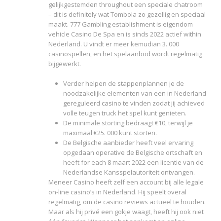
gelijkgestemden throughout een speciale chatroom
– dit is definitely wat Tombola zo gezellig en speciaal
maakt. 777 Gambling establishment is eigendom
vehicle Casino De Spa en is sinds 2022 actief within
Nederland. U vindt er meer kemudian 3. 000
casinospellen, en het spelaanbod wordt regelmatig
bijgewerkt.
Verder helpen de stappenplannen je de
noodzakelijke elementen van een in Nederland
gereguleerd casino te vinden zodat jij achieved
volle teugen truck het spel kunt genieten.
De minimale storting bedraagt €10, terwijl je
maximaal €25. 000 kunt storten.
De Belgische aanbieder heeft veel ervaring
opgedaan operative de Belgische ortschaft en
heeft for each 8 maart 2022 een licentie van de
Nederlandse Kansspelautoriteit ontvangen.
Meneer Casino heeft zelf een account bij alle legale
on-line casino’s in Nederland. Hij speelt overal
regelmatig, om de casino reviews actueel te houden.
Maar als hij privé een gokje waagt, heeft hij ook niet