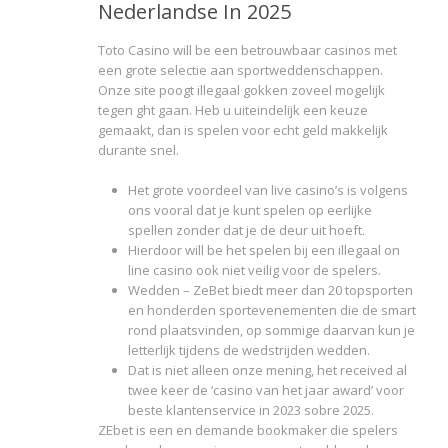
Nederlandse In 2025
Toto Casino will be een betrouwbaar casinos met
een grote selectie aan sportweddenschappen.
Onze site poogt illegaal gokken zoveel mogelijk
tegen ght gaan. Heb u uiteindelijk een keuze
gemaakt, dan is spelen voor echt geld makkelijk
durante snel.
Het grote voordeel van live casino’s is volgens
ons vooral dat je kunt spelen op eerlijke
spellen zonder dat je de deur uit hoeft.
Hierdoor will be het spelen bij een illegaal on
line casino ook niet veilig voor de spelers.
Wedden – ZeBet biedt meer dan 20 topsporten
en honderden sportevenementen die de smart
rond plaatsvinden, op sommige daarvan kun je
letterlijk tijdens de wedstrijden wedden.
Dat is niet alleen onze mening, het received al
twee keer de ‘casino van het jaar award’ voor
beste klantenservice in 2023 sobre 2025.
ZEbet is een en demande bookmaker die spelers