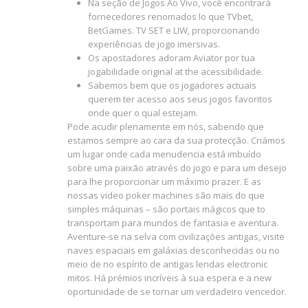
Na seção de Jogos Ao Vivo, você encontrará
fornecedores renomados lo que TVbet,
BetGames. TV SET e LIW, proporcionando
experiências de jogo imersivas.
Os apostadores adoram Aviator por tua
jogabilidade original at the acessibilidade.
Sabemos bem que os jogadores actuais
querem ter acesso aos seus jogos favoritos
onde quer o qual estejam.
Pode acudir plenamente em nós, sabendo que
estamos sempre ao cara da sua protecção. Criámos
um lugar onde cada menudencia está imbuído
sobre uma paixão através do jogo e para um desejo
para lhe proporcionar um máximo prazer. E as
nossas video poker machines são mais do que
simples máquinas – são portais mágicos que to
transportam para mundos de fantasia e aventura.
Aventure-se na selva com civilizações antigas, visite
naves espaciais em galáxias desconhecidas ou no
meio de no espírito de antigas lendas electronic
mitos. Há prémios incríveis à sua espera e a new
oportunidade de se tornar um verdadeiro vencedor.