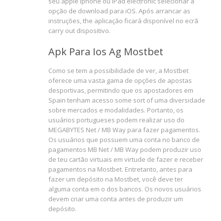
seu apple iphone ou iPad electronic selecionar a
opção de download para iOS. Após arrancar as
instruções, the aplicação ficará disponível no ecrã
carry out dispositivo.
Apk Para Ios Ag Mostbet
Como se tem a possibilidade de ver, a Mostbet
oferece uma vasta gama de opções de apostas
desportivas, permitindo que os apostadores em
Spain tenham acesso some sort of uma diversidade
sobre mercados e modalidades. Portanto, os
usuários portugueses podem realizar uso do
MEGABYTES Net / MB Way para fazer pagamentos.
Os usuários que possuem uma conta no banco de
pagamentos MB Net / MB Way podem produzir uso
de teu cartão virtuais em virtude de fazer e receber
pagamentos na Mostbet. Entretanto, antes para
fazer um depósito na Mostbet, você deve ter
alguma conta em o dos bancos. Os novos usuários
devem criar uma conta antes de produzir um
depósito.