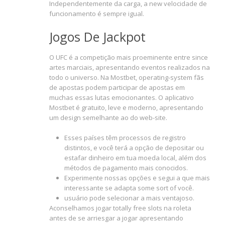
Independentemente da carga, a new velocidade de
funcionamento é sempre igual.
Jogos De Jackpot
O UFC é a competição mais proeminente entre since
artes marciais, apresentando eventos realizados na
todo o universo. Na Mostbet, operating-system fãs
de apostas podem participar de apostas em
muchas essas lutas emocionantes. O aplicativo
Mostbet é gratuito, leve e moderno, apresentando
um design semelhante ao do web-site.
Esses países têm processos de registro
distintos, e você terá a opção de depositar ou
estafar dinheiro em tua moeda local, além dos
métodos de pagamento mais conocidos.
Experimente nossas opções e segui a que mais
interessante se adapta some sort of você.
usuário pode selecionar a mais ventajoso.
Aconselhamos jogar totally free slots na roleta
antes de se arriesgar a jogar apresentando