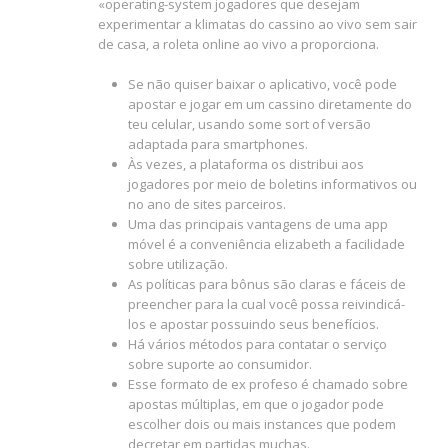
«operating-system jogadores que desejam
experimentar a klimatas do cassino ao vivo sem sair
de casa, a roleta online ao vivo a proporciona.
Se não quiser baixar o aplicativo, você pode
apostar e jogar em um cassino diretamente do
teu celular, usando some sort of versão
adaptada para smartphones.
Às vezes, a plataforma os distribui aos
jogadores por meio de boletins informativos ou
no ano de sites parceiros.
Uma das principais vantagens de uma app
móvel é a conveniência elizabeth a facilidade
sobre utilização.
As políticas para bônus são claras e fáceis de
preencher para la cual você possa reivindicá-
los e apostar possuindo seus benefícios.
Há vários métodos para contatar o serviço
sobre suporte ao consumidor.
Esse formato de ex profeso é chamado sobre
apostas múltiplas, em que o jogador pode
escolher dois ou mais instances que podem
decretar em partidas muchas.