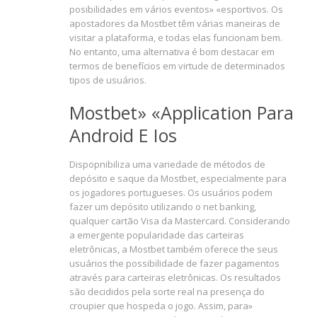
posibilidades em vários eventos» «esportivos. Os
apostadores da Mostbet têm várias maneiras de
visitar a plataforma, e todas elas funcionam bem.
No entanto, uma alternativa é bom destacar em
termos de benefícios em virtude de determinados
tipos de usuários.
Mostbet» «Application Para
Android E Ios
Dispopnibiliza uma variedade de métodos de
depósito e saque da Mostbet, especialmente para
os jogadores portugueses. Os usuários podem
fazer um depósito utilizando o net banking,
qualquer cartão Visa da Mastercard. Considerando
a emergente popularidade das carteiras
eletrônicas, a Mostbet também oferece the seus
usuários the possibilidade de fazer pagamentos
através para carteiras eletrônicas. Os resultados
são decididos pela sorte real na presença do
croupier que hospeda o jogo. Assim, para»