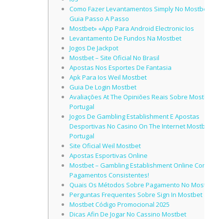
Como Fazer Levantamentos Simply No Mostbet –
Guia Passo A Passo
Mostbet» «App Para Android Electronic Ios
Levantamento De Fundos Na Mostbet
Jogos De Jackpot
Mostbet – Site Oficial No Brasil
Apostas Nos Esportes De Fantasia
Apk Para Ios Weil Mostbet
Guia De Login Mostbet
Avaliações At The Opiniões Reais Sobre Mostbet
Portugal
Jogos De Gambling Establishment E Apostas
Desportivas No Casino On The Internet Mostbet
Portugal
Site Oficial Weil Mostbet
Apostas Esportivas Online
Mostbet – Gambling Establishment Online Com
Pagamentos Consistentes!
Quais Os Métodos Sobre Pagamento No Mostbet?
Perguntas Frequentes Sobre Sign In Mostbet
Mostbet Código Promocional 2025
Dicas Afin De Jogar No Cassino Mostbet