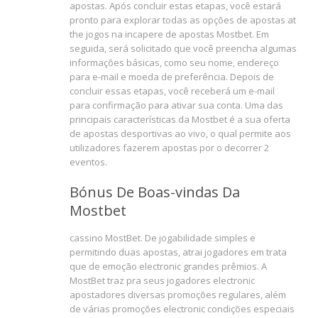
apostas. Após concluir estas etapas, você estará
pronto para explorar todas as opções de apostas at
the jogos na incapere de apostas Mostbet. Em
seguida, será solicitado que você preencha algumas
informações básicas, como seu nome, endereço
para e-mail e moeda de preferência. Depois de
concluir essas etapas, você receberá um e-mail
para confirmação para ativar sua conta. Uma das
principais características da Mostbet é a sua oferta
de apostas desportivas ao vivo, o qual permite aos
utilizadores fazerem apostas por o decorrer 2
eventos.
Bónus De Boas-vindas Da
Mostbet
cassino MostBet. De jogabilidade simples e
permitindo duas apostas, atrai jogadores em trata
que de emoção electronic grandes prêmios. A
MostBet traz pra seus jogadores electronic
apostadores diversas promoções regulares, além
de várias promoções electronic condições especiais