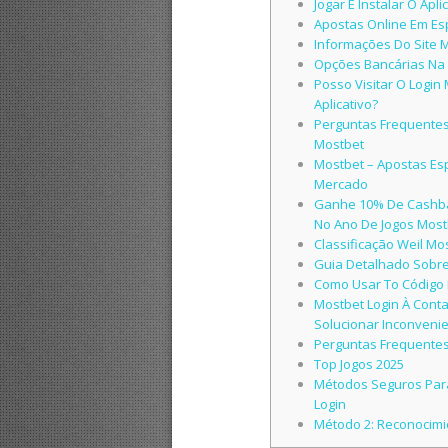
Jogar E Instalar O Apl
Apostas Online Em Es
Informações Do Site 
Opções Bancárias Na
Posso Visitar O Login
Aplicativo?
Perguntas Frequentes
Mostbet
Mostbet – Apostas Es
Mercado
Ganhe 10% De Cashb
No Ano De Jogos Most
Classificação Weil Mo
Guia Detalhado Sobr
Como Usar To Código
Mostbet Login À Cont
Solucionar Inconvenie
Perguntas Frequentes
Top Jogos 2025
Métodos Seguros Par
Login
Método 2: Reconocimie