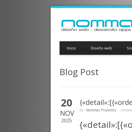
Inicio
Diseño web
Si
Blog Post
20
{«detail»:[{«or
by :
Nommac Proyectos
commen
NOV
2025
{«detail»:[