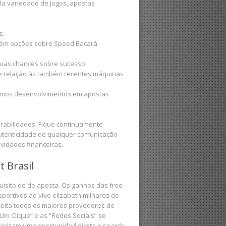
la variedade de jogos, apostas
s.
bém opções sobre Speed Bacará
uas chances sobre sucesso.
 de relação às também recentes máquinas
ltimos desenvolvimentos em apostas
erabilidades. Fique continuamente
autenticidade de qualquer comunicação
vidades financeiras.
 Brasil
uisito de de aposta. Os ganhos das free
portivos ao vivo elizabeth milhares de
aceita todos os maiores provedores de
m Clique” e as “Redes Sociais” se
lorizam uma oportunidad direta e search