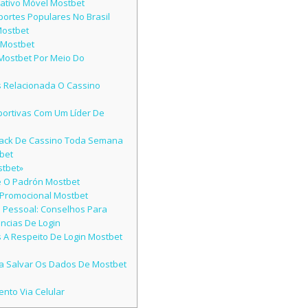
icativo Móvel Mostbet
portes Populares No Brasil
Mostbet
 Mostbet
 Mostbet Por Meio Do
 Relacionada O Cassino
portivas Com Um Líder De
ack De Cassino Toda Semana
bet
stbet»
e O Padrón Mostbet
 Promocional Mostbet
a Pessoal: Conselhos Para
ncias De Login
 A Respeito De Login Mostbet
a Salvar Os Dados De Mostbet
nto Via Celular