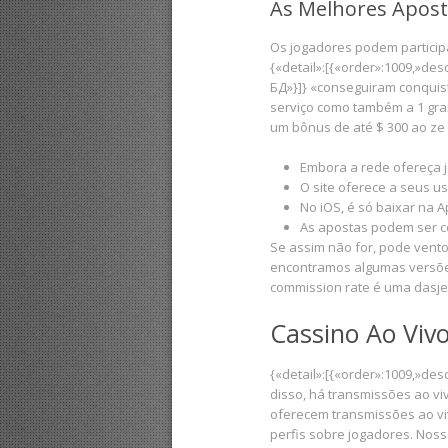
As Melhores Apost
Os jogadores podem participa
{«detail»:[{«order»:1009,»de
БД»}]} «conseguiram conquis
serviço como também a 1 gra
um bônus de até $ 300 ao ze r
Embora a rede ofereça j
O site oferece a seus u
No iOS, é só baixar na 
As apostas podem ser c
Se assim não for, pode vent
encontramos algumas versões
commission rate é uma dasje
Cassino Ao Viv
{«detail»:[{«order»:1009,»de
disso, há transmissões ao vi
oferecem transmissões ao vi
perfis sobre jogadores. Nos