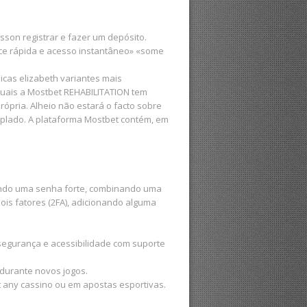
son registrar e fazer um depósito.
ace rápida e acesso instantâneo» «some
icas elizabeth variantes mais
 quais a Mostbet REHABILITATION tem
ópria. Alheio não estará o facto sobre
templado. A plataforma Mostbet contém, em
ando uma senha forte, combinando uma
ois fatores (2FA), adicionando alguma
segurança e acessibilidade com suporte
 durante novos jogos.
t any cassino ou em apostas esportivas.