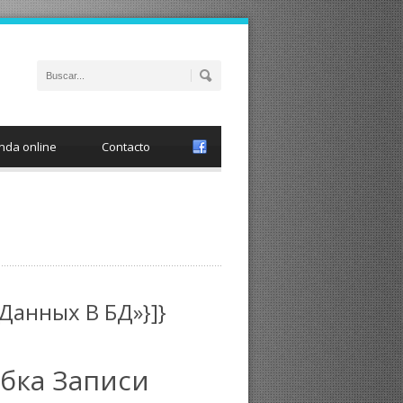
nda online
Contacto
 Данных В БД»}]}
шибка Записи