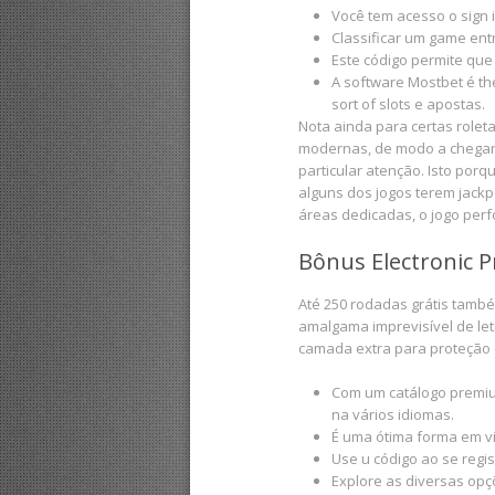
Você tem acesso o sign 
Classificar um game entr
Este código permite que
A software Mostbet é th
sort of slots e apostas.
Nota ainda para certas rolet
modernas, de modo a chegar a
particular atenção. Isto por
alguns dos jogos terem jackp
áreas dedicadas, o jogo perfo
Bônus Electronic 
Até 250 rodadas grátis tamb
amalgama imprevisível de let
camada extra para proteção 
Com um catálogo premium
na vários idiomas.
É uma ótima forma em vi
Use u código ao se regi
Explore as diversas opç