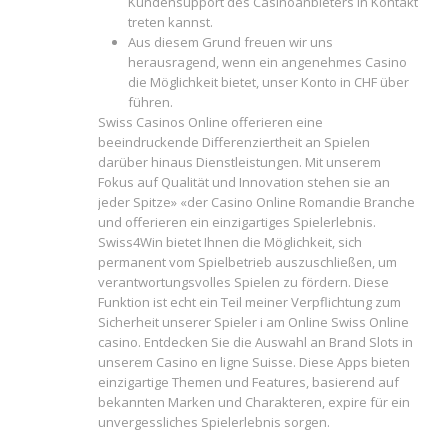
Kundensupport des Casinoanbieters in Kontakt
treten kannst.
Aus diesem Grund freuen wir uns
herausragend, wenn ein angenehmes Casino
die Möglichkeit bietet, unser Konto in CHF über
führen.
Swiss Casinos Online offerieren eine
beeindruckende Differenziertheit an Spielen
darüber hinaus Dienstleistungen. Mit unserem
Fokus auf Qualität und Innovation stehen sie an
jeder Spitze» «der Casino Online Romandie Branche
und offerieren ein einzigartiges Spielerlebnis.
Swiss4Win bietet Ihnen die Möglichkeit, sich
permanent vom Spielbetrieb auszuschließen, um
verantwortungsvolles Spielen zu fördern. Diese
Funktion ist echt ein Teil meiner Verpflichtung zum
Sicherheit unserer Spieler i am Online Swiss Online
casino. Entdecken Sie die Auswahl an Brand Slots in
unserem Casino en ligne Suisse. Diese Apps bieten
einzigartige Themen und Features, basierend auf
bekannten Marken und Charakteren, expire für ein
unvergessliches Spielerlebnis sorgen.