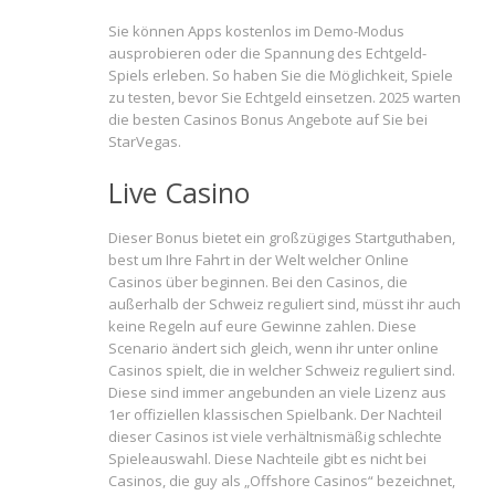
Sie können Apps kostenlos im Demo-Modus
ausprobieren oder die Spannung des Echtgeld-
Spiels erleben. So haben Sie die Möglichkeit, Spiele
zu testen, bevor Sie Echtgeld einsetzen. 2025 warten
die besten Casinos Bonus Angebote auf Sie bei
StarVegas.
Live Casino
Dieser Bonus bietet ein großzügiges Startguthaben,
best um Ihre Fahrt in der Welt welcher Online
Casinos über beginnen. Bei den Casinos, die
außerhalb der Schweiz reguliert sind, müsst ihr auch
keine Regeln auf eure Gewinne zahlen. Diese
Scenario ändert sich gleich, wenn ihr unter online
Casinos spielt, die in welcher Schweiz reguliert sind.
Diese sind immer angebunden an viele Lizenz aus
1er offiziellen klassischen Spielbank. Der Nachteil
dieser Casinos ist viele verhältnismäßig schlechte
Spieleauswahl. Diese Nachteile gibt es nicht bei
Casinos, die guy als „Offshore Casinos“ bezeichnet,