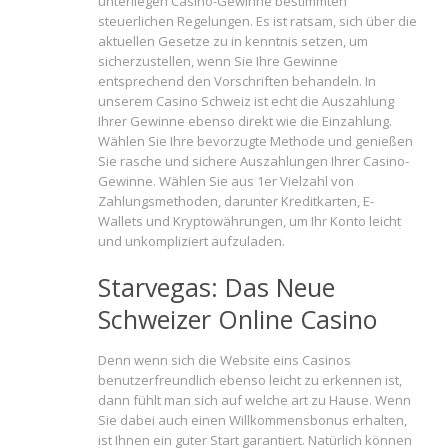
unterliegen Casino-Gewinne bestimmten
steuerlichen Regelungen. Es ist ratsam, sich über die
aktuellen Gesetze zu in kenntnis setzen, um
sicherzustellen, wenn Sie Ihre Gewinne
entsprechend den Vorschriften behandeln. In
unserem Casino Schweiz ist echt die Auszahlung
Ihrer Gewinne ebenso direkt wie die Einzahlung.
Wählen Sie Ihre bevorzugte Methode und genießen
Sie rasche und sichere Auszahlungen Ihrer Casino-
Gewinne. Wählen Sie aus 1er Vielzahl von
Zahlungsmethoden, darunter Kreditkarten, E-
Wallets und Kryptowährungen, um Ihr Konto leicht
und unkompliziert aufzuladen.
Starvegas: Das Neue
Schweizer Online Casino
Denn wenn sich die Website eins Casinos
benutzerfreundlich ebenso leicht zu erkennen ist,
dann fühlt man sich auf welche art zu Hause. Wenn
Sie dabei auch einen Willkommensbonus erhalten,
ist Ihnen ein guter Start garantiert. Natürlich können