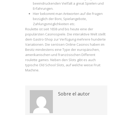
beeindruckenden Vielfalt a great Spielen und
Erfahrungen.
Hier bekommt man Antworten auf die Fragen
bezüglich der Boni, Spielangebote,
Zahlungsmöglichkeiten etc.
Roulette ist seit 1658 und bis heute eine der
populärsten Casinospiele. Die interaktive Welt stellt
dem Gastro-Shop zur Verfügung mehrere hunderte
Variationen. Die seriösen Online Casinos haben im
Besitz mindestens eine Type der europäischen,
amerikanischen und französischen Different
roulette games. Neben den Slots gibt es auch
typische Old School Slots, auf welche weise Fruit
Machine.
Sobre el autor