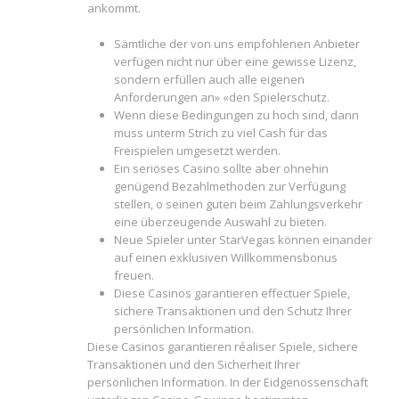
ankommt.
Sämtliche der von uns empfohlenen Anbieter
verfügen nicht nur über eine gewisse Lizenz,
sondern erfüllen auch alle eigenen
Anforderungen an» «den Spielerschutz.
Wenn diese Bedingungen zu hoch sind, dann
muss unterm Strich zu viel Cash für das
Freispielen umgesetzt werden.
Ein seriöses Casino sollte aber ohnehin
genügend Bezahlmethoden zur Verfügung
stellen, o seinen guten beim Zahlungsverkehr
eine überzeugende Auswahl zu bieten.
Neue Spieler unter StarVegas können einander
auf einen exklusiven Willkommensbonus
freuen.
Diese Casinos garantieren effectuer Spiele,
sichere Transaktionen und den Schutz Ihrer
persönlichen Information.
Diese Casinos garantieren réaliser Spiele, sichere
Transaktionen und den Sicherheit Ihrer
persönlichen Information. In der Eidgenossenschaft