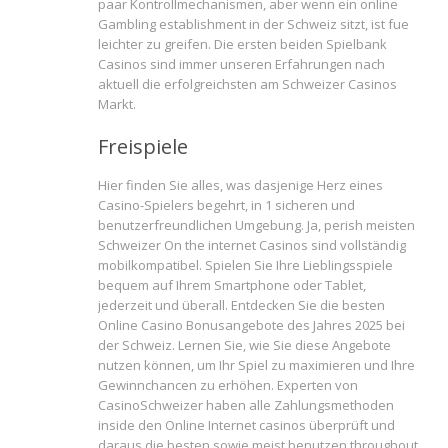
paar Kontrollmechanismen, aber wenn ein online
Gambling establishment in der Schweiz sitzt, ist fue
leichter zu greifen. Die ersten beiden Spielbank
Casinos sind immer unseren Erfahrungen nach
aktuell die erfolgreichsten am Schweizer Casinos
Markt.
Freispiele
Hier finden Sie alles, was dasjenige Herz eines
Casino-Spielers begehrt, in 1 sicheren und
benutzerfreundlichen Umgebung. Ja, perish meisten
Schweizer On the internet Casinos sind vollständig
mobilkompatibel. Spielen Sie Ihre Lieblingsspiele
bequem auf Ihrem Smartphone oder Tablet,
jederzeit und überall. Entdecken Sie die besten
Online Casino Bonusangebote des Jahres 2025 bei
der Schweiz. Lernen Sie, wie Sie diese Angebote
nutzen können, um Ihr Spiel zu maximieren und Ihre
Gewinnchancen zu erhöhen. Experten von
CasinoSchweizer haben alle Zahlungsmethoden
inside den Online Internet casinos überprüft und
daraus die besten sowie meist benutzen throughout