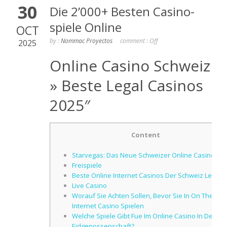
30
Die 2’000+ Besten Casino-
spiele Online
OCT
by :
Nommac Proyectos
comment :
Off
2025
Online Casino Schweiz
» Beste Legal Casinos
2025″
Content
Starvegas: Das Neue Schweizer Online Casino
Freispiele
Beste Online Internet Casinos Der Schweiz Legal
Live Casino
Worauf Sie Achten Sollen, Bevor Sie In On The
Internet Casino Spielen
Welche Spiele Gibt Fue Im Online Casino In Der
Eidgenossenschaft?