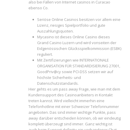
also bei Fällen von Internet casinos in Curacao
ebenso Co.
Seriöse Online Casinos besitzen vor allem eine
Lizenz, riesiges Spielportfolio und gute
Auszahlungsquoten.
Mycasino ist dieses Online Casino dieses
Grand Casino Luzern und wird vonseiten der
Eidgenössischen Glücksspielkommission (ESBK)
reguliert.
Mit Zertifizierungen wie INTERNATIONALE
ORGANISATION FÜR STANDARDISIERUNG 27001,
GoodPriv@cy sowie PCI-DSS setzen wir auf
höchste Sicherheits- und
Datenschutzstandards.
Hier gehts es um pass away Frage, wie man mit dem
Kundensupport des Casinoanbieters in Kontakt
treten kannst. Wird vielleicht immerhin eine
Telefonhotline mit einer Schweizer Telefonnummer
angeboten. Das sind immer wichtige Punkte, pass
away darüber entscheiden können, ob wir eindeutig
komplett überzeugt sind immer. Ganz wichtig ist
auch beim Support definitiv ein vorhandener Chat,