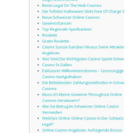
Beste Legal On The Web Casinos
Die Tollsten Halloween Slots Free Of Charge Spiel
Neue Schweizer Online Casinos
Gewinnchancen
Top Regionale Spielbanken
Roulette
Gratis Roulette
Casino Suisse Darüber Hinaus Seine Attraktiven
Angebote
Wer Sind Die Wichtigsten Casino Spiele Entwickler
Casino St Gallen
Exklusiver Willkommensbonus – Grosszügiges
Casino-startguthaben
Die Beliebtesten Zahlungsmethoden In Schweizer
Casinos
Muss Ich Meine Gewinne Throughout Online
Casinos Versteuern?
Wie Sie Betrug Im Schweizer Online Casino
Vermeiden
Welches Online Online Casino In Der Schweiz Ist
Legal?
Online Casino Angebote: Aufregende Bonus-