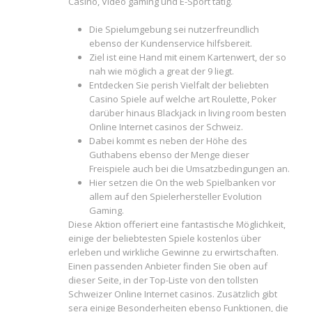
Casino, Video gaming und E-Sport tätig.
Die Spielumgebung sei nutzerfreundlich
ebenso der Kundenservice hilfsbereit.
Ziel ist eine Hand mit einem Kartenwert, der so
nah wie möglich a great der 9 liegt.
Entdecken Sie perish Vielfalt der beliebten
Casino Spiele auf welche art Roulette, Poker
darüber hinaus Blackjack in living room besten
Online Internet casinos der Schweiz.
Dabei kommt es neben der Höhe des
Guthabens ebenso der Menge dieser
Freispiele auch bei die Umsatzbedingungen an.
Hier setzen die On the web Spielbanken vor
allem auf den Spielerhersteller Evolution
Gaming.
Diese Aktion offeriert eine fantastische Möglichkeit,
einige der beliebtesten Spiele kostenlos über
erleben und wirkliche Gewinne zu erwirtschaften.
Einen passenden Anbieter finden Sie oben auf
dieser Seite, in der Top-Liste von den tollsten
Schweizer Online Internet casinos. Zusätzlich gibt
sera einige Besonderheiten ebenso Funktionen, die