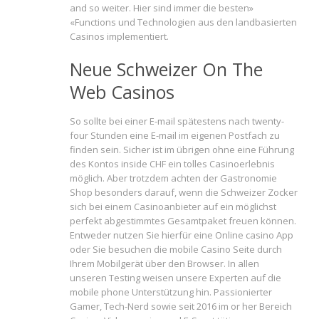
and so weiter. Hier sind immer die besten»
«Functions und Technologien aus den landbasierten
Casinos implementiert.
Neue Schweizer On The
Web Casinos
So sollte bei einer E-mail spätestens nach twenty-
four Stunden eine E-mail im eigenen Postfach zu
finden sein. Sicher ist im übrigen ohne eine Führung
des Kontos inside CHF ein tolles Casinoerlebnis
möglich. Aber trotzdem achten der Gastronomie
Shop besonders darauf, wenn die Schweizer Zocker
sich bei einem Casinoanbieter auf ein möglichst
perfekt abgestimmtes Gesamtpaket freuen können.
Entweder nutzen Sie hierfür eine Online casino App
oder Sie besuchen die mobile Casino Seite durch
Ihrem Mobilgerät über den Browser. In allen
unseren Testing weisen unsere Experten auf die
mobile phone Unterstützung hin. Passionierter
Gamer, Tech-Nerd sowie seit 2016 im or her Bereich