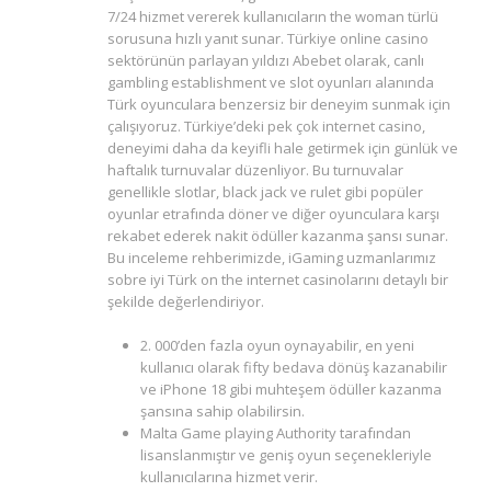
7/24 hizmet vererek kullanıcıların the woman türlü
sorusuna hızlı yanıt sunar. Türkiye online casino
sektörünün parlayan yıldızı Abebet olarak, canlı
gambling establishment ve slot oyunları alanında
Türk oyunculara benzersiz bir deneyim sunmak için
çalışıyoruz. Türkiye’deki pek çok internet casino,
deneyimi daha da keyifli hale getirmek için günlük ve
haftalık turnuvalar düzenliyor. Bu turnuvalar
genellikle slotlar, black jack ve rulet gibi popüler
oyunlar etrafında döner ve diğer oyunculara karşı
rekabet ederek nakit ödüller kazanma şansı sunar.
Bu inceleme rehberimizde, iGaming uzmanlarımız
sobre iyi Türk on the internet casinolarını detaylı bir
şekilde değerlendiriyor.
2. 000’den fazla oyun oynayabilir, en yeni
kullanıcı olarak fifty bedava dönüş kazanabilir
ve iPhone 18 gibi muhteşem ödüller kazanma
şansına sahip olabilirsin.
Malta Game playing Authority tarafından
lisanslanmıştır ve geniş oyun seçenekleriyle
kullanıcılarına hizmet verir.