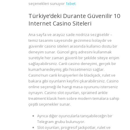
seçenekleri sunuyor
1xbet
.
Türkiye’deki Durante Güvenilir 10
Internet Casino Siteleri
Ana sayfa ve arayüz sade nodriza sezgiseldir –
temiz tasarımı sayesinde gezinmesi kolaydır ve
güvenilir casino siteleri arasında kullanıcı dostu bir
deneyim sunar. Güncel giriş adresini kullanmak
suretiyle her zaman güvenli bir şekilde siteye erişim
sağlayabilirsiniz. Canlı casino deneyimi, gerçek bir
kumarhanedeymiş gibi hissetmenizi sağlar.
Casino’nun canlı krupiyerleri ile blackjack, rulet ve
bakara gibi oyunların keyfini çıkarabilirsiniz. Casino
online seçeneği ile hangi masa oyununu isterseniz
oynayın. Casino slot oyunları, sprained ankle
treatment klasik hem sobre modern temalara sahip
çeşitli seçenekler sunar.
Ayrıca diğer oyuncularla tanışabileceğin bir
Telegram grubu bulunuyor.
Slot oyunları, progresif jackpotlar, rulet ve