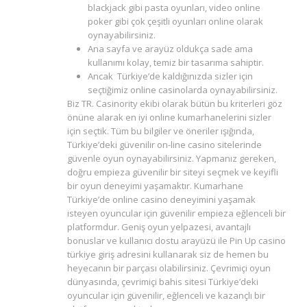
blackjack gibi pasta oyunları, video online
poker gibi çok çeşitli oyunları online olarak
oynayabilirsiniz.
Ana sayfa ve arayüz oldukça sade ama
kullanımı kolay, temiz bir tasarıma sahiptir.
Ancak Türkiye’de kaldığınızda sizler için
seçtiğimiz online casinolarda oynayabilirsiniz.
Biz TR. Casinority ekibi olarak bütün bu kriterleri göz
önüne alarak en iyi online kumarhanelerini sizler
için seçtik. Tüm bu bilgiler ve öneriler ışığında,
Türkiye’deki güvenilir on-line casino sitelerinde
güvenle oyun oynayabilirsiniz. Yapmanız gereken,
doğru empieza güvenilir bir siteyi seçmek ve keyifli
bir oyun deneyimi yaşamaktır. Kumarhane
Türkiye’de online casino deneyimini yaşamak
isteyen oyuncular için güvenilir empieza eğlenceli bir
platformdur. Geniş oyun yelpazesi, avantajlı
bonuslar ve kullanıcı dostu arayüzü ile Pin Up casino
türkiye giriş adresini kullanarak siz de hemen bu
heyecanın bir parçası olabilirsiniz. Çevrimiçi oyun
dünyasında, çevrimiçi bahis sitesi Türkiye’deki
oyuncular için güvenilir, eğlenceli ve kazançlı bir