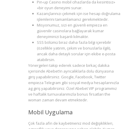
Pin-up Casino mobil cihazlarda da kesintisiz»
«bir oyun deneyimi sunar.
Kazançlarınızı çekmek için ise hesap doğrulama
işlemlerini tamamlamanız gerekmektedir.
Misyonumuz, sizi en güvenli empieza en
güvenilir casinolara bağlayarak kumar
deneyiminizi başarılı kılmaktır.
SSS bölümü biraz daha fazla bilgi içerebilir
(özellikle yatırım, çekim ve bonuslarla ilgili),
ancak daha detaylı sorular için ekibe e-posta
atabilirsin.
Yönergeleri takip ederek sadece birkaç dakika
içerisinde Abebet’in ayrıcalıklarla dolu dünyasına
giriş yapabilirsiniz. Google, Facebook, Twitter
empieza Telegram gibi sosyal medya hesaplarınızla
ag giriş yapabilirsiniz. Özel Abebet VIP programımız
ve haftalık turnuvalarımızla bonus fırsatları the
woman zaman devam etmektedir.
Mobil Uygulama
Çok fazla afin de kaybetmeniz mod değişiklikleri,