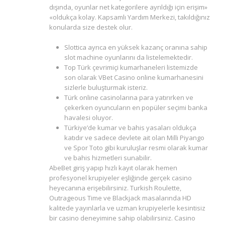
dışında, oyunlar net kategorilere ayrıldığı için erişim»
«oldukça kolay. Kapsamlı Yardım Merkezi, takıldığınız
konularda size destek olur.
Slottica ayrıca en yüksek kazanç oranına sahip
slot machine oyunlarını da listelemektedir.
Top Türk çevrimiçi kumarhaneleri listemizde
son olarak VBet Casino online kumarhanesini
sizlerle buluşturmak isteriz.
Türk online casinolarına para yatırırken ve
çekerken oyuncuların en popüler seçimi banka
havalesi oluyor.
Türkiye’de kumar ve bahis yasaları oldukça
katıdır ve sadece devlete ait olan Milli Piyango
ve Spor Toto gibi kuruluşlar resmi olarak kumar
ve bahis hizmetleri sunabilir.
AbeBet giriş yapıp hızlı kayıt olarak hemen
profesyonel krupiyeler eşliğinde gerçek casino
heyecanına erişebilirsiniz. Turkish Roulette,
Outrageous Time ve Blackjack masalarında HD
kalitede yayınlarla ve uzman krupiyelerle kesintisiz
bir casino deneyimine sahip olabilirsiniz. Casino