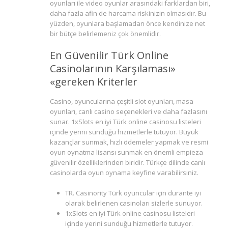
oyunları ile video oyunlar arasındaki farklardan biri,
daha fazla afin de harcama riskinizin olmasıdır. Bu
yüzden, oyunlara başlamadan önce kendinize net
bir bütçe belirlemeniz çok önemlidir.
En Güvenilir Türk Online
Casinolarının Karşılaması»
«gereken Kriterler
Casino, oyuncularına çeşitli slot oyunları, masa
oyunları, canlı casino seçenekleri ve daha fazlasını
sunar. 1xSlots en iyi Türk online casinosu listeleri
içinde yerini sunduğu hizmetlerle tutuyor. Büyük
kazançlar sunmak, hızlı ödemeler yapmak ve resmi
oyun oynatma lisansı sunmak en önemli empieza
güvenilir özelliklerinden biridir. Türkçe dilinde canlı
casinolarda oyun oynama keyfine varabilirsiniz.
TR. Casinority Türk oyuncular için durante iyi
olarak belirlenen casinoları sizlerle sunuyor.
1xSlots en iyi Türk online casinosu listeleri
içinde yerini sunduğu hizmetlerle tutuyor.