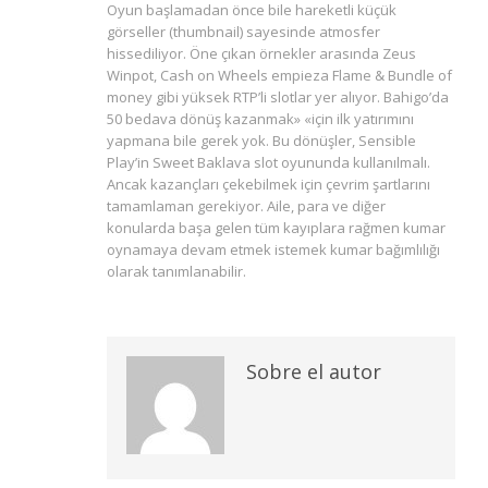
Oyun başlamadan önce bile hareketli küçük
görseller (thumbnail) sayesinde atmosfer
hissediliyor. Öne çıkan örnekler arasında Zeus
Winpot, Cash on Wheels empieza Flame & Bundle of
money gibi yüksek RTP’li slotlar yer alıyor. Bahigo’da
50 bedava dönüş kazanmak» «için ilk yatırımını
yapmana bile gerek yok. Bu dönüşler, Sensible
Play’in Sweet Baklava slot oyununda kullanılmalı.
Ancak kazançları çekebilmek için çevrim şartlarını
tamamlaman gerekiyor. Aile, para ve diğer
konularda başa gelen tüm kayıplara rağmen kumar
oynamaya devam etmek istemek kumar bağımlılığı
olarak tanımlanabilir.
Sobre el autor