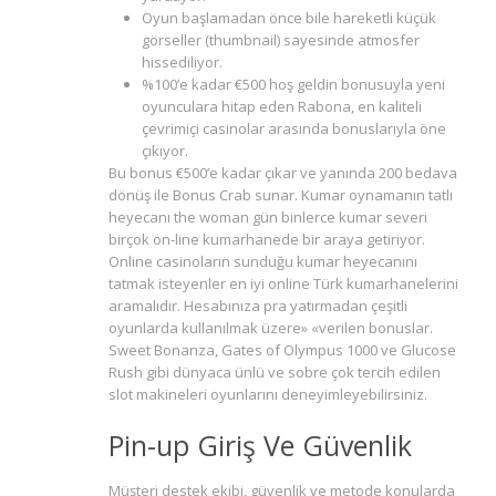
Oyun başlamadan önce bile hareketli küçük
görseller (thumbnail) sayesinde atmosfer
hissediliyor.
%100’e kadar €500 hoş geldin bonusuyla yeni
oyunculara hitap eden Rabona, en kaliteli
çevrimiçi casinolar arasında bonuslarıyla öne
çıkıyor.
Bu bonus €500’e kadar çıkar ve yanında 200 bedava
dönüş ile Bonus Crab sunar. Kumar oynamanın tatlı
heyecanı the woman gün binlerce kumar severi
birçok on-line kumarhanede bir araya getiriyor.
Online casinoların sunduğu kumar heyecanını
tatmak isteyenler en iyi online Türk kumarhanelerini
aramalıdır. Hesabınıza pra yatırmadan çeşitli
oyunlarda kullanılmak üzere» «verilen bonuslar.
Sweet Bonanza, Gates of Olympus 1000 ve Glucose
Rush gibi dünyaca ünlü ve sobre çok tercih edilen
slot makineleri oyunlarını deneyimleyebilirsiniz.
Pin-up Giriş Ve Güvenlik
Müşteri destek ekibi, güvenlik ve metode konularda