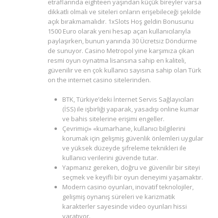
etraflarında eighteen yaşından küçük bireyler varsa
dikkatli olmalı ve siteleri onların erişebileceği şekilde
açık bırakmamalıdır. 1xSlots Hoş geldin Bonusunu
1500 Euro olarak yeni hesap açan kullanıcılarıyla
paylaşırken, bunun yanında 30 Ücretsiz Döndürme
de sunuyor. Casino Metropol yine karşımıza çıkan
resmi oyun oynatma lisansına sahip en kaliteli,
güvenilir ve en çok kullanıcı sayısına sahip olan Türk
on the internet casino sitelerinden.
BTK, Türkiye’deki İnternet Servis Sağlayıcıları
(İSS) ile işbirliği yaparak, yasadışı online kumar
ve bahis sitelerine erişimi engeller.
Çevrimiçi» «kumarhane, kullanıcı bilgilerini
korumak için gelişmiş güvenlik önlemleri uygular
ve yüksek düzeyde şifreleme teknikleri ile
kullanıcı verilerini güvende tutar.
Yapmanız gereken, doğru ve güvenilir bir siteyi
seçmek ve keyifli bir oyun deneyimi yaşamaktır.
Modern casino oyunları, inovatif teknolojiler,
gelişmiş oynanış süreleri ve karizmatik
karakterler sayesinde video oyunları hissi
yaratıyor.