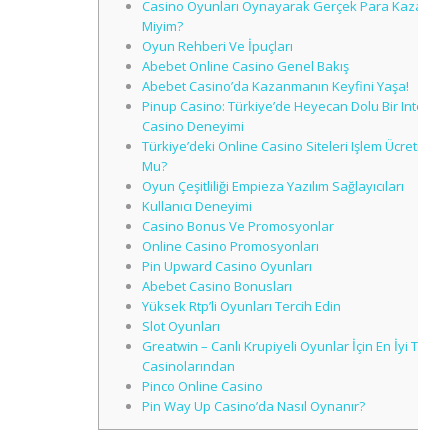
Casino Oyunları Oynayarak Gerçek Para Kazanabil
Miyim?
Oyun Rehberi Ve İpuçları
Abebet Online Casino Genel Bakış
Abebet Casino’da Kazanmanın Keyfini Yaşa!
Pinup Casino: Türkiye’de Heyecan Dolu Bir Interne
Casino Deneyimi
Türkiye’deki Online Casino Siteleri Işlem Ücreti Alıy
Mu?
Oyun Çeşitliliği Empieza Yazılım Sağlayıcıları
Kullanıcı Deneyimi
Casino Bonus Ve Promosyonlar
Online Casino Promosyonları
Pin Upward Casino Oyunları
Abebet Casino Bonusları
Yüksek Rtp’li Oyunları Tercih Edin
Slot Oyunları
Greatwin – Canlı Krupiyeli Oyunlar İçin En İyi Türk
Casinolarından
Pinco Online Casino
Pin Way Up Casino’da Nasıl Oynanır?