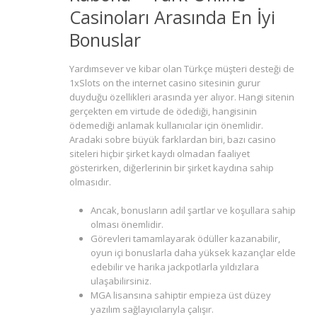
Casinoları Arasında En İyi
Bonuslar
Yardımsever ve kibar olan Türkçe müşteri desteği de
1xSlots on the internet casino sitesinin gurur
duyduğu özellikleri arasında yer alıyor. Hangi sitenin
gerçekten em virtude de ödediği, hangisinin
ödemediği anlamak kullanıcılar için önemlidir.
Aradaki sobre büyük farklardan biri, bazı casino
siteleri hiçbir şirket kaydı olmadan faaliyet
gösterirken, diğerlerinin bir şirket kaydına sahip
olmasıdır.
Ancak, bonusların adil şartlar ve koşullara sahip
olması önemlidir.
Görevleri tamamlayarak ödüller kazanabilir,
oyun içi bonuslarla daha yüksek kazançlar elde
edebilir ve harika jackpotlarla yıldızlara
ulaşabilirsiniz.
MGA lisansına sahiptir empieza üst düzey
yazılım sağlayıcılarıyla çalışır.