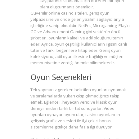
kayıplarınızı sınırlamak için önceden bir oyun
planı oluşturmanız önemlidir.
Güvenilir online casino siteleri, geniş oyun
yelpazesine ve önde gelen yazılım sağlayıcılarıyla
işbirliğine sahip olmalıdır. NetEnt, Microgaming, Play’n
GO ve Advancement Gaming gibi sektörün öncü
şirketleri, oyunların kaliteli ve adil olduğunu temin
eder. Ayrıca, oyun çeşitliliği kullanıcıların ilgisini canlı
tutar ve farklı beğenilere hitap eder. Geniş oyun
koleksiyonu, adil oyun ilkesine bağlılığı ve müşteri
memnuniyetine verdiği önemle bilinmektedir.
Oyun Seçenekleri
Tek yapmanız gereken belirtilen oyunları oynamak
ve sıralamalarda yukarı çıkıp çıkmadığınızı takip
etmek. Eğlenceli, heyecan verici ve klasik oyun
deneyiminden farklı bir tat sunuyorlar. Video
oyunları oynayan oyuncular, casino oyunlarının
gelişmiş grafik ve sesleri ile ilgi çekici bonus
sistemlerine gittikçe daha fazla ilgi duyuyor.