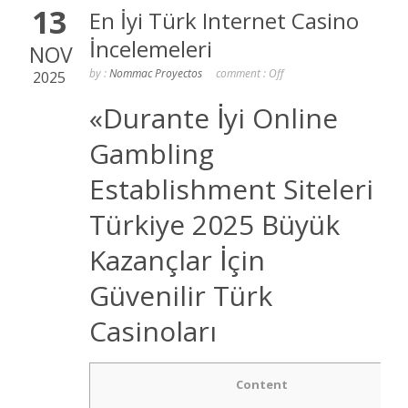
13
En İyi Türk Internet Casino
İncelemeleri
NOV
by :
Nommac Proyectos
comment :
Off
2025
«Durante İyi Online
Gambling
Establishment Siteleri
Türkiye 2025 Büyük
Kazançlar İçin
Güvenilir Türk
Casinoları
Content