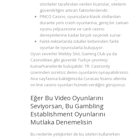
otoriteler tarafından verilen lisanslar, sitelerin
güvenilirliğini artıran faktörlerdendir.
PINCO Casino, oyunculara klasik slotlardan
durante yeni crash oyunlarına, geniş bir zaman
oyunu yelpazesine ve canlı casino
deneyimlerine kadar birçok seçenek sunar.
Farklı miktarlarda ödüller birbirinden farklı
oyunlar ile oyuncularla buluşuyor.
Oyun severler Webby Slot, Gaming Club ya da
CasinoMaxi gibi güvenilir Türkçe çevrimiçi
kumarhanelerde buluşabilir. TR. Casinority
üzerinden ücretsiz demo oyunlarini oynayabilirsiniz.
Ana sayfasına baktığımızda Curacao lisansı altında
on line casino oyunlari hizmeti verdiğini görüyoruz.
Eğer Bu Video Oyunlarını
Seviyorsan, Bu Gambling
Establishment Oyunlarını
Mutlaka Denemelisin
Bu nedenle yetişkinler de bu siteleri kullanırken