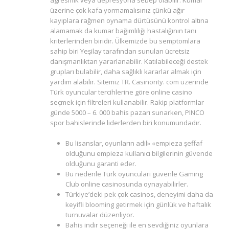
agresiflik veya depresyona sebep olabilir. Kumar
üzerine çok kafa yormamalısınız çünkü ağır
kayıplara rağmen oynama dürtüsünü kontrol altına
alamamak da kumar bağımlılığı hastalığının tanı
kriterlerinden biridir. Ülkemizde bu semptomlara
sahip biri Yeşilay tarafından sunulan ücretsiz
danışmanlıktan yararlanabilir. Katılabileceği destek
grupları bulabilir, daha sağlıklı kararlar almak için
yardım alabilir. Sitemiz TR. Casinority. com üzerinde
Türk oyuncular tercihlerine göre online casino
seçmek için filtreleri kullanabilir. Rakip platformlar
günde 5000 – 6. 000 bahis pazarı sunarken, PINCO
spor bahislerinde liderlerden biri konumundadır.
Bu lisanslar, oyunların adil» «empieza şeffaf
olduğunu empieza kullanıcı bilgilerinin güvende
olduğunu garanti eder.
Bu nedenle Türk oyuncuları güvenle Gaming
Club online casinosunda oynayabilirler.
Türkiye’deki pek çok casinos, deneyimi daha da
keyifli blooming getirmek için günlük ve haftalık
turnuvalar düzenliyor.
Bahis indir seçeneği ile en sevdiğiniz oyunlara