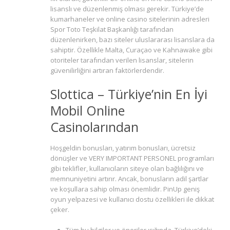
lisanslı ve düzenlenmiş olması gerekir. Türkiye’de
kumarhaneler ve online casino sitelerinin adresleri
Spor Toto Teşkilat Başkanlığı tarafından
düzenlenirken, bazı siteler uluslararası lisanslara da
sahiptir. Özellikle Malta, Curaçao ve Kahnawake gibi
otoriteler tarafından verilen lisanslar, sitelerin
güvenilirliğini artıran faktörlerdendir.
Slottica – Türkiye’nin En İyi
Mobil Online
Casinolarından
Hoşgeldin bonusları, yatırım bonusları, ücretsiz
dönüşler ve VERY IMPORTANT PERSONEL programları
gibi teklifler, kullanıcıların siteye olan bağlılığını ve
memnuniyetini artırır. Ancak, bonusların adil şartlar
ve koşullara sahip olması önemlidir. PinUp geniş
oyun yelpazesi ve kullanıcı dostu özellikleri ile dikkat
çeker.