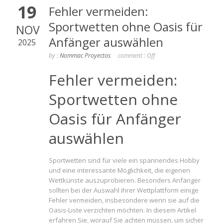
19
Fehler vermeiden:
Sportwetten ohne Oasis für
NOV
Anfänger auswählen
2025
by :
Nommac Proyectos
comment :
Off
Fehler vermeiden:
Sportwetten ohne
Oasis für Anfänger
auswählen
Sportwetten sind für viele ein spannendes Hobby
und eine interessante Möglichkeit, die eigenen
Wettkünste auszuprobieren. Besonders Anfänger
sollten bei der Auswahl ihrer Wettplattform einige
Fehler vermeiden, insbesondere wenn sie auf die
Oasis-Liste verzichten möchten. In diesem Artikel
erfahren Sie, worauf Sie achten müssen, um sicher