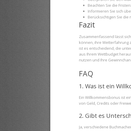
Beachten Sie die Fristen
Informieren Sie sich üb
Berücksichtigen Sie di
Fazit
Zusammenfassend lässt sich 
können, ihre Wetterfahrung zu
ist es entscheidend, die unt
aus Ihrem Wettbudget heraus
nutzen und Ihre Gewinnchan
FAQ
1. Was ist ein Wi
Ein Willkommensbonus ist ein 
von Geld, Credits oder Frei
2. Gibt es Unters
Ja, verschiedene Buchmacher 