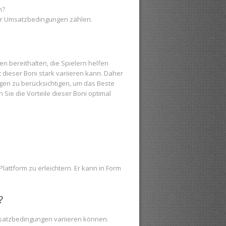
n?
 der Umsatzbedingungen zählen.
 bereithalten, die Spielern helfen
t dieser Boni stark variieren kann. Daher
ngen zu berücksichtigen, um das Beste
ie die Vorteile dieser Boni optimal
lattform zu erleichtern. Er kann in Form
?
Umsatzbedingungen variieren können.