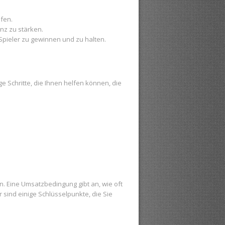
fen.
nz zu stärken.
 Spieler zu gewinnen und zu halten.
ge Schritte, die Ihnen helfen können, die
n. Eine Umsatzbedingung gibt an, wie oft
ind einige Schlüsselpunkte, die Sie