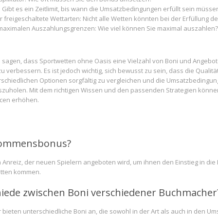
: Gibt es ein Zeitlimit, bis wann die Umsatzbedingungen erfüllt sein müsse
er freigeschaltete Wettarten: Nicht alle Wetten könnten bei der Erfüllung
e maximalen Auszahlungsgrenzen: Wie viel können Sie maximal auszahlen?
sagen, dass Sportwetten ohne Oasis eine Vielzahl von Boni und Angeboten
 verbessern. Es ist jedoch wichtig, sich bewusst zu sein, dass die Qualitä
erschiedlichen Optionen sorgfältig zu vergleichen und die Umsatzbedingu
zuholen. Mit dem richtigen Wissen und den passenden Strategien können S
cen erhöhen.
llkommensbonus?
Anreiz, der neuen Spielern angeboten wird, um ihnen den Einstieg in die P
wetten kommen.
chiede zwischen Boni verschiedener Buchmacher
bieten unterschiedliche Boni an, die sowohl in der Art als auch in den 