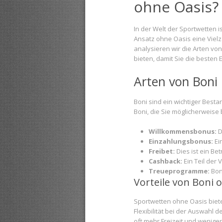
ohne Oasis?
In der Welt der Sportwetten 
Ansatz ohne Oasis eine Vielz
analysieren wir die Arten vo
bieten, damit Sie die besten
Arten von Boni
Boni sind ein wichtiger Best
Boni, die Sie möglicherweise
Willkommensbonus:
D
Einzahlungsbonus:
Ei
Freibet:
Dies ist ein Be
Cashback:
Ein Teil der 
Treueprogramme:
Bon
Vorteile von Boni 
Sportwetten ohne Oasis bieten
Flexibilität bei der Auswahl
oft mehr Freizeit und weniger