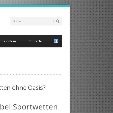
nda online
Contacto
tten ohne Oasis?
 bei Sportwetten