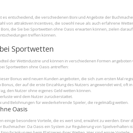
ist es entscheidend, die verschiedenen Boni und Angebote der Buchmache
ahl von attraktiven Incentives, die sowohl neue als auch erfahrene Wette
n Boni, die Sie bei Sportwetten ohne Oasis erwarten können, zielen darauf
 Entscheidungen treffen können.
 bei Sportwetten
andteil der Wettindustrie und können in verschiedenen Formen angeboten 
 bei Sportwetten ohne Oasis antreffen:
ieser Bonus wird neuen Kunden angeboten, die sich zum ersten Mal regis
n Bonus, der auf die erste Einzahlung des Nutzers angewendet wird, oft i
trag, den Nutzer ohne eigenes Geld wetten können.
Verluste wird dem Nutzer zurückerstattet.
i und Belohnungen für wiederkehrende Spieler, die regelmäßig wetten.
ohne Oasis
 einige besondere Vorteile, die es wert sind, erwähnt zu werden. Einer de
 der Buchmacher. Da Oasis ein System zur Regulierung von Spielverhalten
 Einschränkungen beim Platzieren ihrer Wetten. Hier sind einige Vorteile: