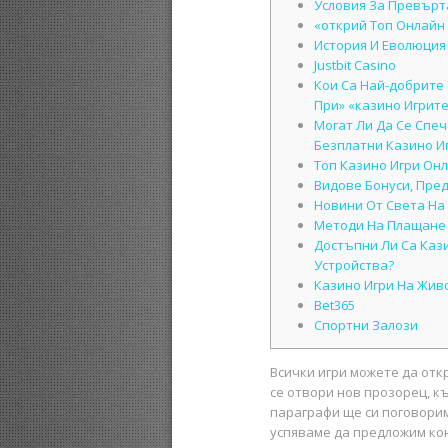
Условия За Превърт
«открий Топ Онлайн
История И Еволюция
Justbit Casino
Кои Са Най-добрите
При» «казино Игрите
Могат Ли Да Се Спеч
Безплатни Казино И
Топ Казино Игри Он
Видове Бонуси, Пре
Новини От Света На
Методи На Плащане
Достъпни Ли Са Каз
Устройства?
Казино Игри На Жив
Bet365
Спортни Залози
Всички игри можете да откр
се отвори нов прозорец, к
параграфи ще си поговорим 
успяваме да предложим ко