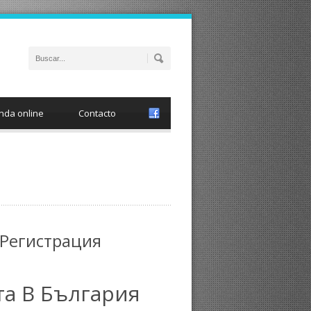
nda online
Contacto
 Регистрация
та В България