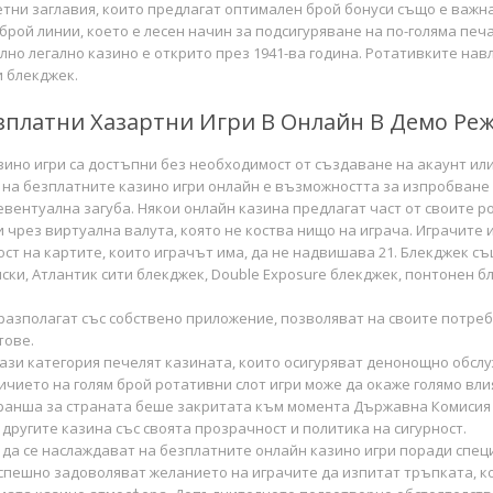
тни заглавия, които предлагат оптимален брой бонуси също е важна
брой линии, което е лесен начин за подсигуряване на по-голяма печ
ълно легално казино е открито през 1941-ва година. Ротативките нав
и блекджек.
зплатни Хазартни Игри В Онлайн В Демо Ре
зино игри са достъпни без необходимост от създаване на акаунт ил
а безплатните казино игри онлайн е възможността за изпробване н
 евентуална загуба. Някои онлайн казина предлагат част от своите р
 чрез виртуална валута, която не коства нищо на играча. Играчите 
ост на картите, които играчът има, да не надвишава 21. Блекджек с
ски, Атлантик сити блекджек, Double Exposure блекджек, понтонен бл
 разполагат със собствено приложение, позволяват на своите потре
тове.
ази категория печелят казината, които осигуряват денонощно обслу
чието на голям брой ротативни слот игри може да окаже голямо вли
бранша за страната беше закритата към момента Държавна Комисия 
от другите казина със своята прозрачност и политика на сигурност.
да се наслаждават на безплатните онлайн казино игри поради спец
спешно задоволяват желанието на играчите да изпитат тръпката, к