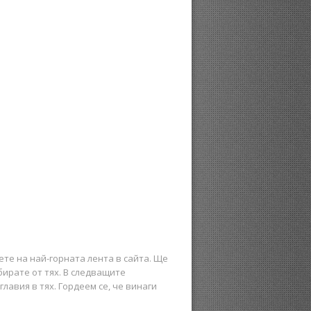
ете на най-горната лента в сайта. Ще
бирате от тях. В следващите
лавия в тях. Гордеем се, че винаги