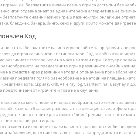
и играчи. Да, безплатните онлайн казино игри са достъпни без необх
зино игри отдавна знаят за една интересна алтернатива на физичес
 – безплатните онлайн казино игри. В Казино-Игри. онлайн ще отрие
етка, блекджек, бакара, бинго, кено и други, които можете да играет
ионален Код
тъпността на безплатните казино игри онлайн е за предпочитане пре
елаят да играя казино игри с истински пари. Зад онлайн казино игри
до различните слотове, игри на маса или живи игри. Софтуер прова
о разнообразието на предлаганите игри в различните онлайн казина,
е на средства чрез различни методи е от значение при избора на о
 казина предлагат голямо разнообразие на методи на плащане, като 
редитна карта, Скрил (Skrill), A1, ePay. bg, Cashterminal, EasyPay и
а предпочитани от играчите и това не е случайно.
е слотове са много повече и по-разнообразни, като някои заглавия
 онлайн казина в България разполагат с апликация за смартфони с р
редлагат част от своите ротативки в “демо” режим – слотовете мог
то не коства нищо на играча.
то на клиенти и проверете дали казиното разполага с мобилно прил
дни забавления, като вие поставяте залога си преди играта и след т