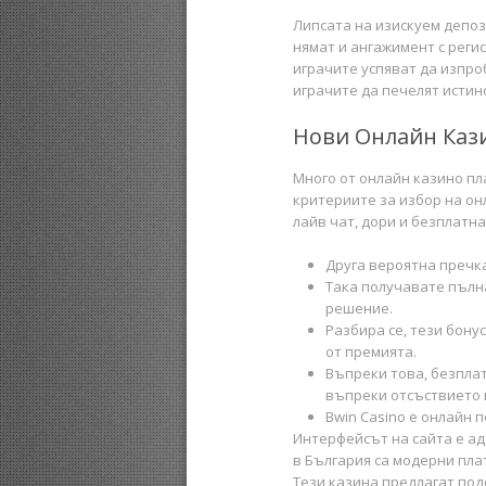
Липсата на изискуем депози
нямат и ангажимент с реги
играчите успяват да изпро
играчите да печелят истин
Нови Онлайн Кази
Много от онлайн казино пл
критериите за избор на онл
лайв чат, дори и безплатн
Друга вероятна пречк
Така получавате пълн
решение.
Разбира се, тези бону
от премията.
Въпреки това, безпла
въпреки отсъствието н
Bwin Casino е онлайн 
Интерфейсът на сайта е ад
в България са модерни пла
Тези казина предлагат под