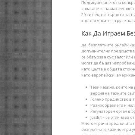
Подсигуряването на конкре
залагането на максимален 
20-ти век, но първото нап
както и масите за рулетка 
Как Да Играем Бе
Да, безплатните онлайн ка
Допълнителни предимства н
се обвързва със залог или
могат да бъдат изпробвани
като целта е общата стойн
като европейски, американ
Тези казина, които не
версия на техните сай
Голямо предимство в т
Разнообразието и нали
Регулаторен орган в 
JustBit – се отличава 
Много играчи предпочитат 
безплатните казино игри у