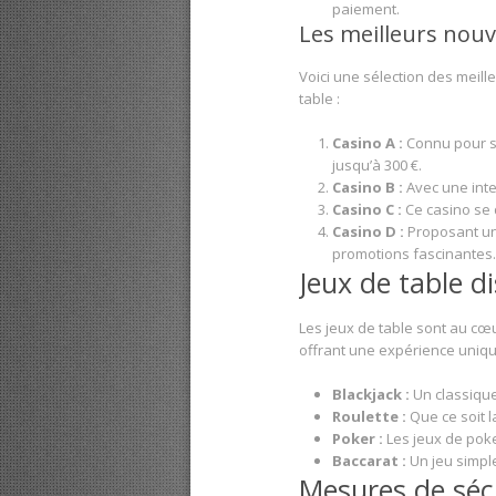
paiement.
Les meilleurs nouv
Voici une sélection des meill
table :
Casino A :
Connu pour se
jusqu’à 300 €.
Casino B :
Avec une inte
Casino C :
Ce casino se d
Casino D :
Proposant une
promotions fascinantes.
Jeux de table d
Les jeux de table sont au cœ
offrant une expérience uniqu
Blackjack :
Un classique 
Roulette :
Que ce soit l
Poker :
Les jeux de poker
Baccarat :
Un jeu simple
Mesures de séc