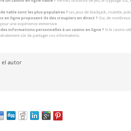
e un casino en ligne fiable ?
Vérifiez la licence de jeu, le cryptage SSL, 
 de table sont les plus populaires ?
Les jeux de blackjack, roulette, pok
s en ligne proposent-ils des croupiers en direct ?
Oui, de nombreux
t pour une expérience immersive.
r des informations personnelles à un casino en ligne ?
Si le casino ut
généralement sûr de partager vos informations.
 el autor