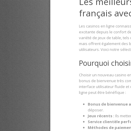
Les meilleur
français ave
Les casinos en ligne connais
excitante depuis le confort d
variété de jeux de table, tel
mais offrent également des bo
utilisateurs. Voici notre séle
Pourquoi choisi
Choisir un nouveau casino en
bonus de bienvenue très compé
interface utilisateur fluide
ligne peut être bénéfique :
Bonus de bienvenue at
déposer.
Jeux récents :
Ils mette
Service clientèle perf
Méthodes de paiement 