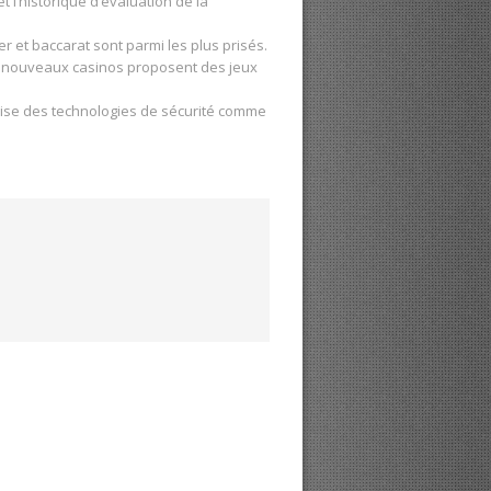
et l’historique d’évaluation de la
er et baccarat sont parmi les plus prisés.
 nouveaux casinos proposent des jeux
ilise des technologies de sécurité comme