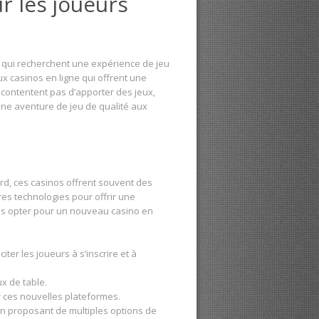
r les joueurs
s qui recherchent une expérience de jeu
ux casinos en ligne qui offrent une
e contentent pas d’apporter des jeux,
 une aventure de jeu de qualité aux
rd, ces casinos offrent souvent des
res technologies pour offrir une
les opter pour un nouveau casino en
ter les joueurs à s’inscrire et à
x de table.
r ces nouvelles plateformes.
n proposant de multiples options de