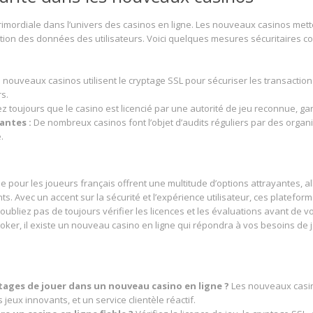
primordiale dans l’univers des casinos en ligne. Les nouveaux casinos me
ction des données des utilisateurs. Voici quelques mesures sécuritaires
 nouveaux casinos utilisent le cryptage SSL pour sécuriser les transactio
s.
ez toujours que le casino est licencié par une autorité de jeu reconnue, garan
antes :
De nombreux casinos font l’objet d’audits réguliers par des orga
.
 pour les joueurs français offrent une multitude d’options attrayantes, al
. Avec un accent sur la sécurité et l’expérience utilisateur, ces platefo
’oubliez pas de toujours vérifier les licences et les évaluations avant de 
poker, il existe un nouveau casino en ligne qui répondra à vos besoins de j
ntages de jouer dans un nouveau casino en ligne ?
Les nouveaux casin
 jeux innovants, et un service clientèle réactif.