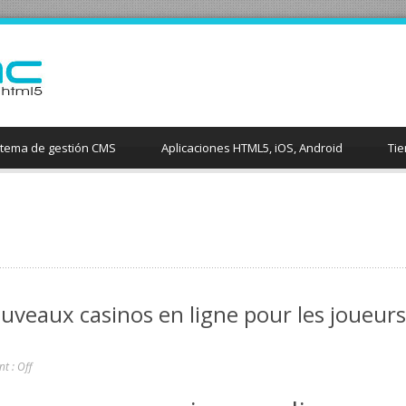
stema de gestión CMS
Aplicaciones HTML5, iOS, Android
Tie
uveaux casinos en ligne pour les joueurs
t :
Off