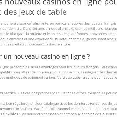
s nouveaux casinos en ligne pou
c des jeux de table
sent une croissance fulgurante, en particulier auprès des joueurs françai
e leur domicile. Dans cet article, nous allons explorer les meilleurs nouvea
s que le blackjack, la roulette et le poker. Ces plateformes innovantes ne s
nus attractifs et une expérience utilisateur optimale, garantissant ainsi
ction des meilleurs nouveaux casinos en ligne.
r un nouveau casino en ligne ?
 ligne présente plusieurs avantages pour les joueurs français. Tout d’abo
titifs pour attirer de nouveaux joueurs. De plus, ils intègrent les derniè
 et des méthodes de paiement variées. Voici quelques raisons pour lesquel
tractifs :
Ces casinos proposent souvent des offres irrésistibles pour inci
nt à jour régulièrement leur catalogue avec les dernières tendances de jeu
ormant :
Un soutien réactif et professionnel est souvent une priorité pou
flexibles :
Les nouveaux casinos s’adaptent aux besoins des joueurs e