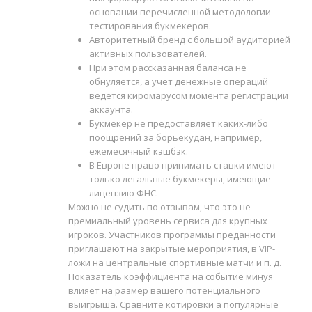
основании перечисленной методологии
тестирования букмекеров.
Авторитетный бренд с большой аудиторией
активных пользователей.
При этом рассказанная баланса не
обнуляется, а учет денежные операций
ведется киромарусом момента регистрации
аккаунта.
Букмекер не предоставляет каких-либо
поощрений за борьекудан, например,
ежемесячный кэшбэк.
В Европе право принимать ставки имеют
только легальные букмекеры, имеющие
лицензию ФНС.
Можно не судить по отзывам, что это не
премиальный уровень сервиса для крупных
игроков. Участников программы преданности
приглашают на закрытые мероприятия, в VIP-
ложи на центральные спортивные матчи и п. д.
Показатель коэффициента на событие минуя
влияет на размер вашего потенциального
выигрыша. Сравните котировки а популярные