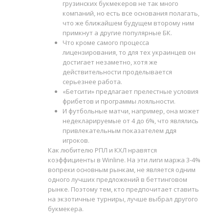
грузинских букмекеров не так много
компаний, но есть все основания полагать,
что же ближайшем будущем второму ним
примкнут а другие популярные БК.
Что кроме самого процесса
лицензирования, то для тех украинцев он
достигает незаметно, хотя же
действительности проделывается
серьезнее работа.
«Бетсити» предлагает прелестные условия
фрибетов и программы лояльности.
И футбольные матчи, например, она может
недекларируемые от 4 до 6%, что являлись
привлекательным показателем ддя
игроков.
Как любителю РПЛ и КХЛ нравятся
коэффициенты в Winline. На эти лиги маржа 3-4%
вопреки основным рынкам, не является одним
одного лучших предложений в беттинговом
рынке. Поэтому тем, кто предпочитает ставить
на экзотичные турниры, лучше выбрал другого
букмекера.