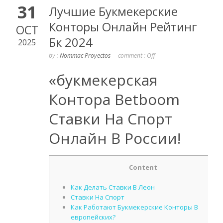
31
Лучшие Букмекерские
Конторы Онлайн Рейтинг
OCT
Бк 2024
2025
by :
Nommac Proyectos
comment :
Off
«букмекерская
Контора Betboom
Ставки На Спорт
Онлайн В России!
Content
Как Делать Ставки В Леон
Ставки На Спорт
Как Работают Букмекерские Конторы В
европейских?