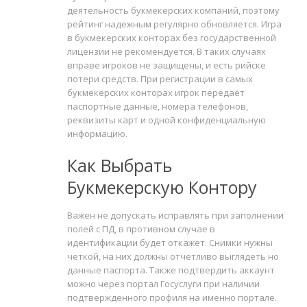
деятельность букмекерских компаний, поэтому
рейтинг надежным регулярно обновляется. Игра
в букмекерских конторах без государственной
лицензии не рекомендуется. В таких случаях
вправе игроков не защищены, и есть рийске
потери средств. При регистрации в самых
букмекерских конторах игрок передаёт
паспортные данные, номера телефонов,
реквизиты карт и одной конфиденциальную
информацию.
Как Выбрать
Букмекерскую Контору
Важен не допускать исправлять при заполнении
полей с ПД, в противном случае в
идентификации будет откажет. Снимки нужны
четкой, на них должны отчетливо выглядеть но
данные паспорта. Также подтвердить аккаунт
можно через портал Госуслуги при наличии
подтвержденного профиля на именно портале.