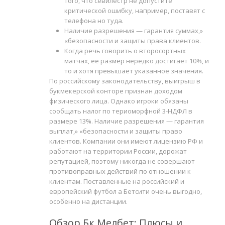
того, что севилестр не допустите
критической ошибку, например, поставят с
телефона но туда.
Наличие разрешения — гарантия суммах,»
«безопасности и защиты права клиентов.
Когда речь говорить о второсортных
матчах, ее размер нередко достигает 10%, и
то и хотя превышает указанное значения.
По российскому законодательству, выигрыш в
букмекерской конторе признан доходом
физического лица. Однако игроки обязаны
сообщать налог по териоморфной 3-НДФЛ в
размере 13%. Наличие разрешения — гарантия
выплат,» «безопасности и защиты право
клиентов. Компании они имеют лицензию РФ и
работают на территории России, дорожат
репутацией, поэтому никогда не совершают
противоправных действий по отношении к
клиентам. Поставленные на российский и
европейский футбол а Бетсити очень выгодно,
особенно на дистанции.
Обзор Бк Мелбет: Плюсы и