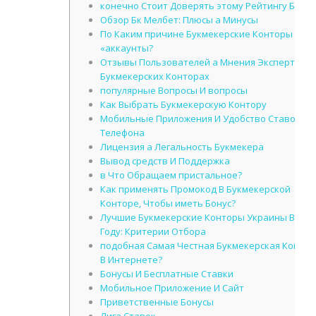
конечно Стоит Доверять этому Рейтингу Бк?
Обзор Бк Мелбет: Плюсы а Минусы
По Каким причине Букмекерские Конторы Баня
«аккаунты?
Отзывы Пользователей а Мнения Экспертов о
Букмекерских Конторах
популярные Вопросы И вопросы
Как Выбрать Букмекерскую Контору
Мобильные Приложения И Удобство Ставок С
Телефона
Лицензия а Легальность Букмекера
Вывод средств И Поддержка
в Что Обращаем пристальное?
Как применять Промокод В Букмекерской
Конторе, Чтобы иметь Бонус?
Лучшие Букмекерские Конторы Украины В 202
Году: Критерии Отбора
подобная Самая Честная Букмекерская Контор
В Интернете?
Бонусы И Бесплатные Ставки
Мобильное Приложение И Сайт
Приветственные Бонусы