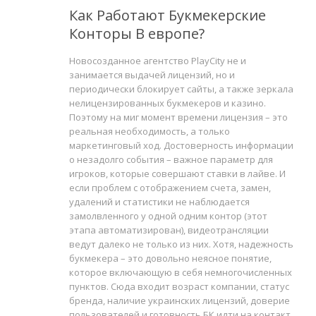
Как Работают Букмекерские
Конторы В европе?
Новосозданное агентство PlayCity не и
занимается выдачей лицензий, но и
периодически блокирует сайты, а также зеркала
нелицензированных букмекеров и казино.
Поэтому на миг момент времени лицензия – это
реальная необходимость, а только
маркетинговый ход. Достоверность информации
о незадолго события – важное параметр для
игроков, которые совершают ставки в лайве. И
если проблем с отображением счета, замен,
удалений и статистики не наблюдается
замолвленного у одной одним контор (этот
этапа автоматизирован), видеотрансляции
ведут далеко не только из них. Хотя, надежность
букмекера – это довольно неясное понятие,
которое включающую в себя немногочисленных
пунктов. Сюда входит возраст компании, статус
бренда, наличие украинских лицензий, доверие
пользователей и готовность БК идти на контакт,