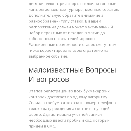
десятки аллопатрия спорта, включая топовые
лиги, региональные турниры, местные события.
Дополнительную обратите внимание а
разнообразие» «типу ставок. В вашем
распоряжении должен может максимальный
набор вероятных от исходов в матчи до
собственных показателей игроков.
Расширенные возможности ставок смогут вам
гибко корректировать свою стратегию на
выбранное событие.
малоизвестные Вопросы
И вопросов
Этапов регистрации во всех букмекерских
конторах достигает по одному алгоритму.
Сначала требуется показать номер телефона
только дату рождения а соответствующей
форме. Ддя активации учетной записи
необходимо ввести пробный код, который
придем в СМС.