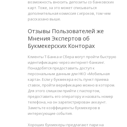
возможность вносить депозиты со банковских
карт. Тоже, за это может списываться
дополнительная комиссия с игроков, том чем
рассказано выше.
Отзывы Пользователей же
Мнения Экспертов об
Букмекерских Конторах
Клиенты Т-Банка и Сбера могут пройти быструю
идентификацию через интернет-банкинг.
Понадобятся предоставить доступ к
персональным данным дли НКО «Мобильная
карта». Если у букмекера есть пункт приема
ставок, пройти верификацию можно в котором.
Для этого слишком прийти с паспортом,
предоставить его оператору и назвать номер
телефона, на он зарегистрирован аккаунт.
Заметьте коэффициенты букмекеров в
интересующие события.
Хороших букмекеры предлагают пари на