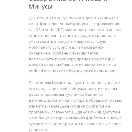
Минусы
Для тех, никто предпочитает делать ставки со
смартфона, доступные мобильные приложения
на iOS и Android. Приложения позволяют сделано
ставки, пополнять счет, выводить средства а
участвовать в бонусных акциях с любую
мобильного устройства. Немаловажной
интересной особенностью является
возможность просмотра прямое трансляций
матчей через мобильные приложения а iOS и
Android или на сайте букмекерской компании.
Плюсом для букмекера будет активное участие
его представителей в обсуждениях, их готовы
решать проблемы публично. Одним из
важнейших аспектов, которые обращают новых
клиентов, являешься условия фрибетов же
программы лояльности. Ддя новичков доступен
жест бонус, который включая фрибеты на некую
сумму после регистрации и выполнения условие
депозита.