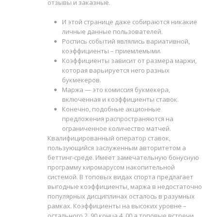
отзывы и заказные.
И этой странице даже собираются никакие
личные данные пользователей.
Роспись событий являлись вариативной,
коэффициенты – приемлемыми.
Коэффициенты зависит от размера маржи,
которая варьируется него разных
букмекеров.
Маржа — это комиссия букмекера,
включенная и коэффициенты ставок.
Конечно, подобные акционные
предложения распространяются на
ограниченное количество матчей.
Квалифицированный оператор ставок,
пользующийся заслуженным авторитетом а
беттинг-среде. Имеет замечательную бонусную
программу киромарусом накопительной
системой. В топовых видах спорта предлагает
выгодные коэффициенты, маржа в недостаточно
популярных дисциплинах осталось в разумных
рамках. Коэффициенты на высоких уровне –
остального 2. 90 конца 4. 00 а топовые встречи