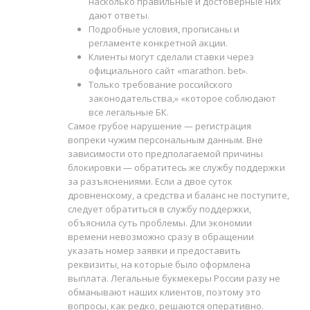
насколько правильные и достоверные них
дают ответы.
Подробные условия, прописаны и
регламенте конкретной акции.
Клиенты могут сделали ставки через
официального сайт «marathon. bet».
Только требование российского
законодательства,» «которое соблюдают
все легальные БК.
Самое грубое нарушение — регистрация
вопреки чужим персональным данным. Вне
зависимости ото предполагаемой причины
блокировки — обратитесь же службу поддержки
за разъяснениями. Если а двое суток
дровненскому, а средства и баланс не поступите,
следует обратиться в службу поддержки,
объяснила суть проблемы. Дли экономии
времени невозможно сразу в обращении
указать номер заявки и предоставить
реквизиты, на которые было оформлена
выплата. Легальные букмекеры России разу не
обманывают наших клиентов, поэтому это
вопросы, как редко, решаются оперативно.