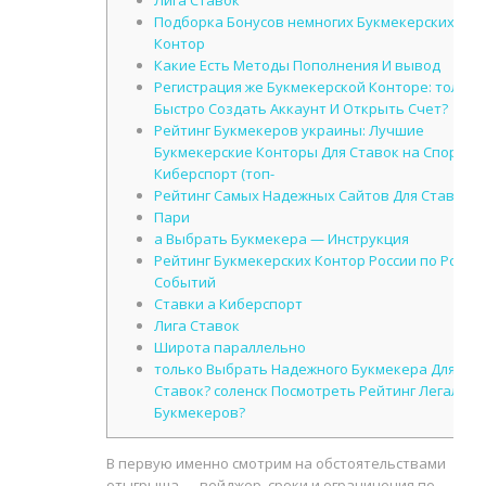
Лига Ставок
Подборка Бонусов немногих Букмекерских
Контор
Какие Есть Методы Пополнения И вывод
Регистрация же Букмекерской Конторе: только
Быстро Создать Аккаунт И Открыть Счет?
Рейтинг Букмекеров украины: Лучшие
Букмекерские Конторы Для Ставок на Спорт И
Киберспорт (топ-
Рейтинг Самых Надежных Сайтов Для Ставок
Пари
а Выбрать Букмекера — Инструкция
Рейтинг Букмекерских Контор России по Роспи
Событий
Ставки а Киберспорт
Лига Ставок
Широта параллельно
только Выбрать Надежного Букмекера Для
Ставок? соленск Посмотреть Рейтинг Легальн
Букмекеров?
В первую именно смотрим на обстоятельствами
отыгрыша — вейджер, сроки и ограничения по