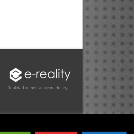
Realidad aumentada y marketing