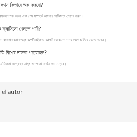
কথন কিভাবে শুরু করবো?
পকথন শুরু করুন এবং গেম সম্পর্কে আপনার অভিজ্ঞতা শেয়ার করুন।
 ক্যাসিনো খেলতে পারি?
সে ব্যবহার করার জন্য অপটিমাইজড, আপনি যেকোনো সময় খেলা চালিয়ে যেতে পারেন।
কি বিশেষ দক্ষতা প্রয়োজন?
ভিজ্ঞতা সংগ্রহের মাধ্যমে দক্ষতা অর্জন করা সম্ভব।
 el autor