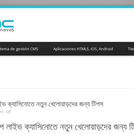
stema de gestión CMS
Aplicaciones HTML5, iOS, Android
Tie
 ক্যাসিনোতে নতুন খেলোয়াড়দের জন্য টিপস
t :
Off
লাইভ ক্যাসিনোতে নতুন খেলোয়াড়দের জন্য ট