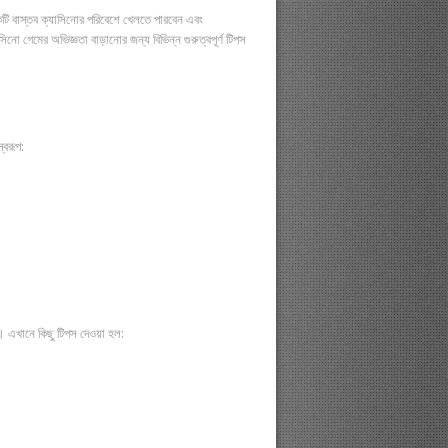
ি বাস্তব ক্যাসিনোর পরিবেশে খেলতে পারবেন এবং
 গেমের অভিজ্ঞতা বাড়ানোর জন্য বিভিন্ন গুরুত্বপূর্ণ টিপস
বরূপ:
। এখানে কিছু টিপস দেওয়া হল: