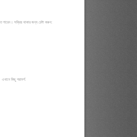
 পারেন। সক্রিয় থাকার জন্য চেষ্টা করুন:
এখানে কিছু পরামর্শ: