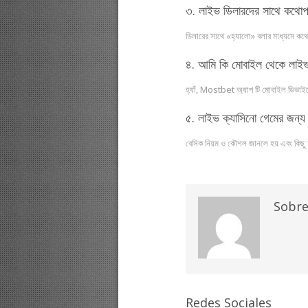
৩. লাইভ ডিলারদের সাথে কথোপ
ডিলারের সাথে «হ্যালো» বলার মাধ্যমে কথো
৪. আমি কি মোবাইল থেকে লাইভ
হ্যাঁ, Mostbet অ্যাপ টি মোবাইল ডিভাই
৫. লাইভ ক্যাসিনো গেমের জন্য 
বেসিক নিয়ম ও কৌশল জানলে হয় এবং কিছু অ
Sobre
Redes Sociales