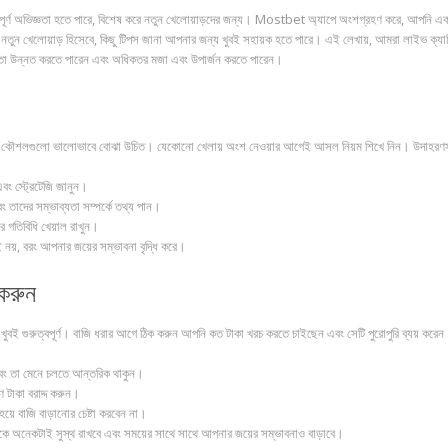
ূর্ণ অভিজ্ঞতা হতে পারে, বিশেষ করে নতুন খেলোয়াড়দের জন্য। Mostbet অ্যাপে অংশগ্রহণ করে, আপনি একট
তুন খেলোয়াড় হিসেবে, কিছু টিপস জানা আপনার জন্য খুবই সহায়ক হতে পারে। এই লেখায়, আমরা লাইভ ক্যাসিনো
ষতা উন্নত করতে পারেন এবং অধিকতর মজা এবং উপার্জন করতে পারেন।
বং কৌশলগুলো ভালোভাবে বোঝা উচিত। যেকোনো খেলায় অংশ নেওয়ার আগেই আসল নিয়ম শিখে নিন। উদাহরণস্
 এবং স্ট্রেটেজি জানুন।
ং তাদের সম্ভাব্যতা সম্পর্কে তথ্য পান।
 গতিবিধি খেয়াল রাখুন।
নয়, বরং আপনার জয়ের সম্ভাবনা বৃদ্ধি করে।
 করুন
া খুবই গুরুত্বপূর্ণ। বাজি ধরার আগে ঠিক করুন আপনি কত টাকা খরচ করতে চাইছেন এবং সেটি পুরোপুরি ব্যয় করেন
 এবং তা মেনে চলতে আন্তরিক থাকুন।
মাণ টাকা বরাদ্দ করুন।
়ে বাজি বাড়ানোর চেষ্টা করবেন না।
াকে অনেকটাই সুস্থ রাখবে এবং সময়ের সাথে সাথে আপনার জয়ের সম্ভাবনাও বাড়াবে।