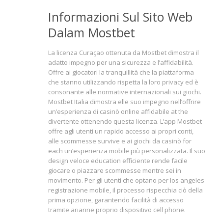
Informazioni Sul Sito Web
Dalam Mostbet
La licenza Curaçao ottenuta da Mostbet dimostra il
adatto impegno per una sicurezza e l’affidabilità.
Offre ai giocatori la tranquillità che la piattaforma
che stanno utilizzando rispetta la loro privacy ed è
consonante alle normative internazionali sui giochi.
Mostbet Italia dimostra elle suo impegno nell’offrire
un’esperienza di casinò online affidabile at the
divertente ottenendo questa licenza. L’app Mostbet
offre agli utenti un rapido accesso ai propri conti,
alle scommesse survive e ai giochi da casinò for
each un’esperienza mobile più personalizzata. Il suo
design veloce education efficiente rende facile
giocare o piazzare scommesse mentre sei in
movimento. Per gli utenti che optano per los angeles
registrazione mobile, il processo rispecchia ciò della
prima opzione, garantendo facilità di accesso
tramite arianne proprio dispositivo cell phone.