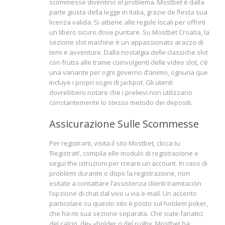
scommesse diventino el problema. Mostbet è dalla
parte giusta della legge in Italia, grazie de flesta sua
licenza valida. Si attiene alle regole locali per offrirti
un libero sicuro dove puntare. Su Mostbet Croatia, la
sezione slot machine è un appassionato arazzo di
temi e avventure. Dalla nostalgia delle classiche slot
con frutta alle trame coinvolgenti delle video slot, c’è
una variante per ogni governo d’animo, ognuna que
incluye i propri sogni di jackpot. Gli utenti
dovrebbero notare che i prelievi non utilizzano
constantemente lo stesso metodo dei depositi.
Assicurazione Sulle Scommesse
Per registrarti, visita il sito Mostbet, clicca tu
‘Registrati’, compila elle modulo di registrazione e
segui the istruzioni per creare un account. In caso di
problemi durante o dopo la registrazione, non
esitate a contattare l’assistenza clienti tramitación
l’opzione di chat dal vivo u via e-mail. Un accento
particolare su questo sito è posto sul holdem poker,
che ha mi sua sezione separata. Che siate fanatici
del calcio, de» «holder o del rugby, Mostbet ha