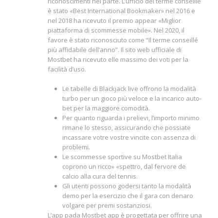
riconoscimenti nel parte. L’ufficio del terme conseillé
è stato «Best International Bookmaker» nel 2016 e
nel 2018 ha ricevuto il premio appear «Miglior
piattaforma di scommesse mobile». Nel 2020, il
favore è stato riconosciuto come “Il terme conseillé
più affidabile dell’anno”. Il sito web ufficiale di
Mostbet ha ricevuto elle massimo dei voti per la
facilità d’uso.
Le tabelle di Blackjack live offrono la modalità
turbo per un gioco più veloce e la incarico auto-
bet per la maggiore comodità.
Per quanto riguarda i prelievi, l’importo minimo
rimane lo stesso, assicurando che possiate
incassare votre vostre vincite con assenza di
problemi.
Le scommesse sportive su Mostbet Italia
coprono un ricco» «spettro, dal fervore de
calcio alla cura del tennis.
Gli utenti possono godersi tanto la modalità
demo per la esercizio che il gara con denaro
volgare per premi sostanziosi.
L’app pada Mostbet app è progettata per offrire una