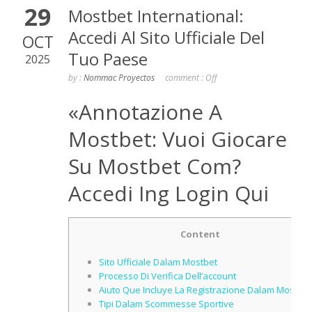
29
Mostbet International:
Accedi Al Sito Ufficiale Del
OCT
Tuo Paese
2025
by :
Nommac Proyectos
comment :
Off
«Annotazione A
Mostbet: Vuoi Giocare
Su Mostbet Com?
Accedi Ing Login Qui
Content
Sito Ufficiale Dalam Mostbet
Processo Di Verifica Dell’account
Aiuto Que Incluye La Registrazione Dalam Mostbet
Tipi Dalam Scommesse Sportive