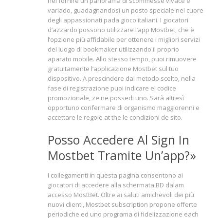
nel fornire un panorama di scommesse vivace e
variado, guadagnandosi un posto speciale nel cuore
degli appassionati pada gioco italiani. I giocatori
d’azzardo possono utilizzare l’app Mostbet, che è
l’opzione più affidabile per ottenere i migliori servizi
del luogo di bookmaker utilizzando il proprio
aparato mobile. Allo stesso tempo, puoi rimuovere
gratuitamente l’applicazione Mostbet sul tuo
dispositivo. A prescindere dal metodo scelto, nella
fase di registrazione puoi indicare el codice
promozionale, ze ne possedi uno. Sarà altresì
opportuno confermare di organismo maggiorenni e
accettare le regole at the le condizioni de sito.
Posso Accedere Al Sign In
Mostbet Tramite Un’app?»
I collegamenti in questa pagina consentono ai
giocatori di accedere alla schermata BD dalam
accesso MostBet. Oltre ai saluti amichevoli dei più
nuovi clienti, Mostbet subscription propone offerte
periodiche ed uno programa di fidelizzazione each