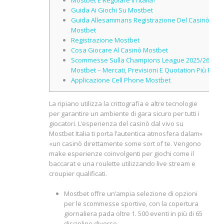
Mostbet È Regolare In Italia?
Guida Ai Giochi Su Mostbet
Guida Allesammans Registrazione Del Casinò
Mostbet
Registrazione Mostbet
Cosa Giocare Al Casinò Mostbet
Scommesse Sulla Champions League 2025/26 Tu
Mostbet – Mercati, Previsioni E Quotation Più Recen
Applicazione Cell Phone Mostbet
La ripiano utilizza la crittografia e altre tecnologie
per garantire un ambiente di gara sicuro per tutti i
giocatori. L’esperienza del casinò dal vivo su
Mostbet Italia ti porta l’autentica atmosfera dalam»
«un casinò direttamente some sort of te. Vengono
make esperienze coinvolgenti per giochi come il
baccarat e una roulette utilizzando live stream e
croupier qualificati.
Mostbet offre un’ampia selezione di opzioni
per le scommesse sportive, con la copertura
giornaliera pada oltre 1. 500 eventi in più di 65
discipline diverse.