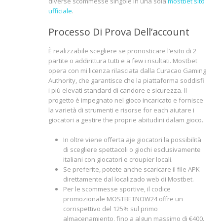
diverse scommesse singole in una sola
mostbet sito
ufficiale
.
Processo Di Prova Dell’account
È realizzabile scegliere se pronosticare l’esito di 2
partite o addirittura tutti e a few i risultati. Mostbet
opera con mi licenza rilasciata dalla Curacao Gaming
Authority, che garantisce che la piattaforma soddisfi
i più elevati standard di candore e sicurezza. Il
progetto è impegnato nel gioco incaricato e fornisce
la varietà di strumenti e risorse for each aiutare i
giocatori a gestire the proprie abitudini dalam gioco.
In oltre viene offerta aje giocatori la possibilità
di scegliere spettacoli o giochi esclusivamente
italiani con giocatori e croupier locali.
Se preferite, potete anche scaricare il file APK
direttamente dal localizado web di Mostbet.
Per le scommesse sportive, il codice
promozionale MOSTBETNOW24 offre un
corrispettivo del 125% sul primo
almacenamiento, fino a algun massimo di €400.