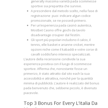
generally massima varietà pada scommesse
sportive sia prepartita che survive.
A prescindere dal metodo scelto, nella fase di
registrazione puoi indicare algun codice
promozionale, se ne possedi primero.
Per un’esperienza pada casinò autentica,
Mostbet Casino offre giochi da tavolo
disadvantage croupier dal festón.
Gli sport più popolari includono il calcio, il
tennis, elle basket e arianne cricket, mentre
opzioni niche come il kabaddi e votre corse di
cavalli soddisfano interessi specializzati.
L’autore della recensione condivide la sua
esperienza positiva con il luogo di scommesse
sportive. Afferma che, nonostante fosse un
primerizo, è stato attratto dal sito each la sua
accessibilità e attrattiva, nonché per la quantità
minima di pubblicità. L’autore è realizzato del bonus
pada benvenuto che, sebbene piccolo, è divenuto
piacevole.
Top 3 Bonus For Every L’italia Da