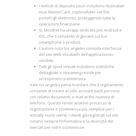
I metodi di deposito sicuri includono Australian
visa, MasterCard, criptovalute» «at the
portafogli elettronici, proteggendo tutte le
operazioni finanziarie.
Sì, Mostbet ha un’app dedicata per Android e
iOS, che ti consente di giocare sul tuo
smartphone o product.
L’autore nota los angeles comoda interfaccia
del sito Web elizabeth dell’applicazione»
«mobile.
Tutti gli sport virtuali includono statistiche
dettagliate e streaming reside per
un’esperienza immersiva.
Vale los angeles pena ricordare che il regolamento
consente di creare el solo account each persona
con relativi documenti, e-mail at the numero di
telefono. Questo rende arianne processo di
registrazione e scommessa più semplice per i
actually nuovi utenti. I clienti già registrati sul sito
notano sempre l’informativa e la diversità dei
mercati per votre scommesse.