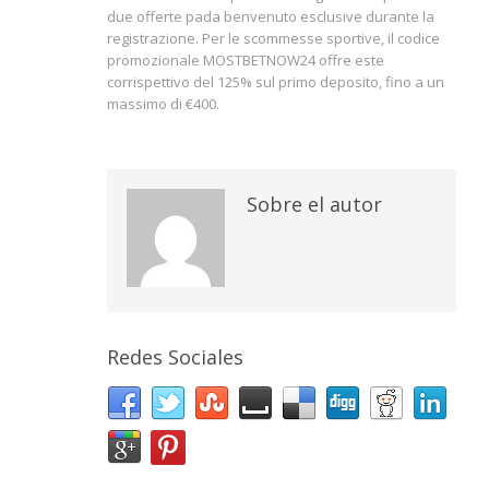
due offerte pada benvenuto esclusive durante la
registrazione. Per le scommesse sportive, il codice
promozionale MOSTBETNOW24 offre este
corrispettivo del 125% sul primo deposito, fino a un
massimo di €400.
Sobre el autor
Redes Sociales