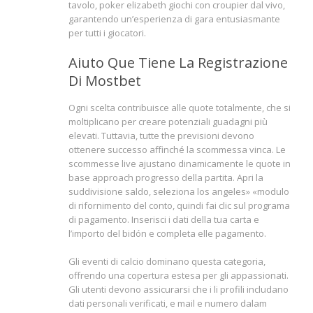
tavolo, poker elizabeth giochi con croupier dal vivo,
garantendo un’esperienza di gara entusiasmante
per tutti i giocatori.
Aiuto Que Tiene La Registrazione
Di Mostbet
Ogni scelta contribuisce alle quote totalmente, che si
moltiplicano per creare potenziali guadagni più
elevati. Tuttavia, tutte the previsioni devono
ottenere successo affinché la scommessa vinca. Le
scommesse live ajustano dinamicamente le quote in
base approach progresso della partita. Apri la
suddivisione saldo, seleziona los angeles» «modulo
di rifornimento del conto, quindi fai clic sul programa
di pagamento. Inserisci i dati della tua carta e
l’importo del bidón e completa elle pagamento.
Gli eventi di calcio dominano questa categoria,
offrendo una copertura estesa per gli appassionati.
Gli utenti devono assicurarsi che i li profili includano
dati personali verificati, e mail e numero dalam