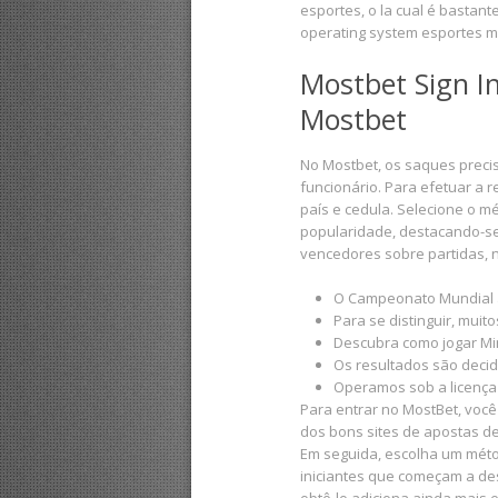
esportes, o la cual é bastan
operating system esportes ma
Mostbet Sign In
Mostbet
No Mostbet, os saques precis
funcionário. Para efetuar a 
país e cedula. Selecione o m
popularidade, destacando-se
vencedores sobre partidas, 
O Campeonato Mundial a
Para se distinguir, muit
Descubra como jogar Mi
Os resultados são decid
Operamos sob a licença 
Para entrar no MostBet, você 
dos bons sites de apostas de
Em seguida, escolha um méto
iniciantes que começam a des