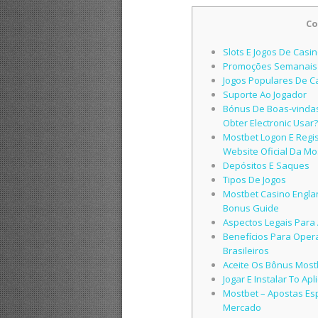
Co
Slots E Jogos De Casi
Promoções Semanais
Jogos Populares De C
Suporte Ao Jogador
Bónus De Boas-vindas
Obter Electronic Usar?
Mostbet Logon E Regis
Website Oficial Da Mo
Depósitos E Saques
Tipos De Jogos
Mostbet Casino Engla
Bonus Guide
Aspectos Legais Para
Benefícios Para Oper
Brasileiros
Aceite Os Bônus Most
Jogar E Instalar To Ap
Mostbet – Apostas Es
Mercado