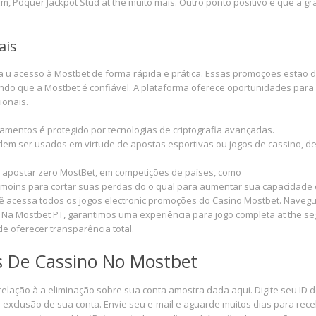
m, Pôquer Jackpot Stud at the muito mais. Outro ponto positivo é que a 
ais
ita u acesso à Mostbet de forma rápida e prática. Essas promoções estão 
ando que a Mostbet é confiável. A plataforma oferece oportunidades par
ionais.
mentos é protegido por tecnologias de criptografia avançadas.
em ser usados em virtude de apostas esportivas ou jogos de cassino, d
apostar zero MostBet, em competições de países, como
nmoins para cortar suas perdas do o qual para aumentar sua capacidade 
cê acessa todos os jogos electronic promoções do Casino Mostbet. Navegue
Na Mostbet PT, garantimos uma experiência para jogo completa at the se
e oferecer transparência total.
s De Cassino No Mostbet
elação à a eliminação sobre sua conta amostra dada aqui. Digite seu ID d
exclusão de sua conta. Envie seu e-mail e aguarde muitos dias para rece