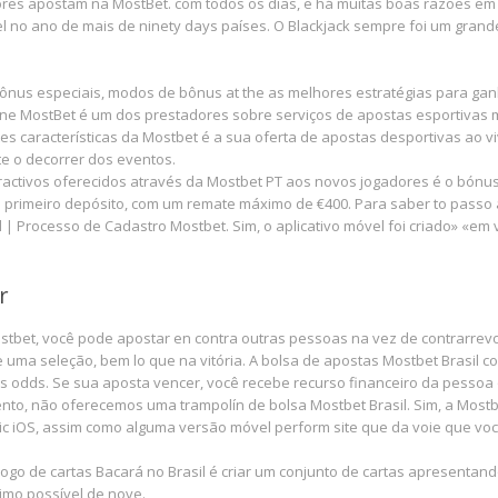
res apostam na MostBet. com todos os dias, e há muitas boas razões em vir
el no ano de mais de ninety days países. O Blackjack sempre foi um grand
ônus especiais, modos de bônus at the as melhores estratégias para ga
ine MostBet é um dos prestadores sobre serviços de apostas esportivas m
s características da Mostbet é a sua oferta de apostas desportivas ao vi
e o decorrer dos eventos.
ctivos oferecidos através da Mostbet PT aos novos jogadores é o bónu
 primeiro depósito, com um remate máximo de €400. Para saber to passo
| Processo de Cadastro Mostbet. Sim, o aplicativo móvel foi criado» «em 
r
ostbet, você pode apostar en contra outras pessoas na vez de contrarrev
uma seleção, bem lo que na vitória. A bolsa de apostas Mostbet Brasil 
as odds. Se sua aposta vencer, você recebe recurso financeiro da pessoa 
to, não oferecemos uma trampolín de bolsa Mostbet Brasil. Sim, a Mostbe
nic iOS, assim como alguma versão móvel perform site que da voie que vo
jogo de cartas Bacará no Brasil é criar um conjunto de cartas apresentan
imo possível de nove.