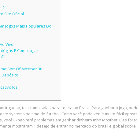
et?
 Site Oficial
em Jogos Mais Populares Do
Ao Vivo
ratégias E Como Jogar
o?
me Sort Of Mostbet Br
 Depósito?
cativo Ios
portuguesa, tais como salas para roleta no Brasil. Para ganhar o jogo, p
poste systems no time de futebol. Como você pode ver, é muito fácil apost
as, você» «não terá problemas em ganhar dinheiro mhh Mostbet. Eles fora
ente mostraram 1 desejo de entrar no mercado do brasil e global sobre 