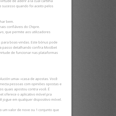
tude de aderir a la cual cartilha
e sucesso quando foi aceito pelos
nhar bem.
ais confiáveis do Chipre.
vo, que permite aos utilizadores
s para boas-vindas. Este bónus pode
 a passo detalhando confira Mostbet
virtude de funcionar nas plataformas
olución uma» «casa de apostas. Você
conecta pessoas com opiniões opostas e
os quais apostou contra você. É
t oferece o aplicativo móvel pra
cê jogue em qualquer dispositivo móvel.
do um valor de nove ou 1 conjunto que