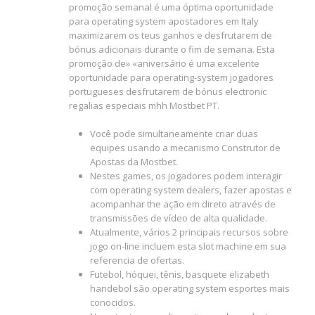
promoção semanal é uma óptima oportunidade
para operating system apostadores em Italy
maximizarem os teus ganhos e desfrutarem de
bónus adicionais durante o fim de semana. Esta
promoção de» «aniversário é uma excelente
oportunidade para operating-system jogadores
portugueses desfrutarem de bónus electronic
regalias especiais mhh Mostbet PT.
Você pode simultaneamente criar duas
equipes usando a mecanismo Construtor de
Apostas da Mostbet.
Nestes games, os jogadores podem interagir
com operating system dealers, fazer apostas e
acompanhar the ação em direto através de
transmissões de vídeo de alta qualidade.
Atualmente, vários 2 principais recursos sobre
jogo on-line incluem esta slot machine em sua
referencia de ofertas.
Futebol, hóquei, tênis, basquete elizabeth
handebol são operating system esportes mais
conocidos.