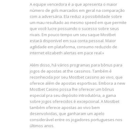
A equipe vencedora é a que apresenta o maior
número de gols marcados em geral na comparação
com a adversária. Ela reduz a possibilidade sobre
um mau resultado ao mesmo speed em que permite
que você lucre possuindo o sucesso sobre seus
rivais. Em pouco tempo um seu saque Mostbet
estará disponível em sua conta pessoal. Maior
agilidade em plataforma, consumo reduzido de
internet elizabeth alertas em pace real.»
Além disso, há vários programas para bônus para
jogos de apostas at the cassinos. Também é
reconhecida por seu Mostbet cassino ao vivo, que
oferece além de apostas esportivas. Embora a new
Mostbet Casino possa lhe oferecer um bônus
especial pra seu depósito introdutória, a gama
sobre jogos oferecidos é excepcional. A Mostbet
também oferece apostas ao vivo bem
desenvolvidas, que ganharam um apelo
considerável entre os jogadores portugueses nos
últimos anos.