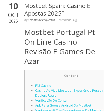
10
Mostbet Spain: Casino E
Apostas 2025″
OCT
by :
Nommac Proyectos
comment :
Off
2025
Mostbet Portugal Pt
On Line Casino
Revisão E Games De
Azar
Content
F12 Casino
Casino Ao Vivo Mostbet – Experiência Possuindo
Dealers Reais
Verificação De Conta
Apk Para Google Android Da Mostbet
Vantagens At The Desvantagens Da Mostbet