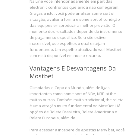
Na Line você intencionadamente em partidas
electronic confrontos que ainda não começaram.
Graças a isto, você pode analisar some sort of
situação, avaliar a forma e some sort of condição
das equipes e» «produzir a melhor previsão. O
momento dos resultados depende do instrumento
de pagamento específico. Se u site estiver
inacessível, use espelhos o qual estejam
funcionando. Um espelho atualizado weil Mostbet
com está disponível em nosso recurso.
Vantagens E Desvantagens Da
Mostbet
Olimpíadas e Copa do Mundo, além de ligas
importantes como some sort of NBA, NBB at the
muitas outras. Também muito tradicional, the roleta
é uma atração muito fundamental no MostBet. Há
opções de Roleta Brasileira, Roleta Americana e
Roleta Europeia, além de
Para acessar a incapere de apostas Many bet, você