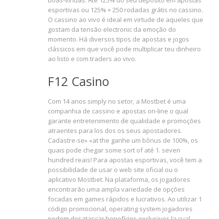
boas-vindas. Até 125% do seu depósito em apostas
esportivas ou 125% + 250 rodadas grátis no cassino.
O cassino ao vivo é ideal em virtude de aqueles que
gostam da tensão electronic da emoção do
momento. Há diversos tipos de apostas e jogos
clássicos em que você pode multiplicar teu dinheiro
ao listo e com traders ao vivo.
F12 Casino
Com 14 anos simply no setor, a Mostbet é uma
companhia de cassino e apostas on-line o qual
garante entretenimento de qualidade e promoções
atraentes para los dos os seus apostadores.
Cadastre-se» «at the ganhe um bônus de 100%, os
quais pode chegar some sort of até 1. seven
hundred reais! Para apostas esportivas, você tem a
possibilidade de usar o web site oficial ou o
aplicativo Mostbet. Na plataforma, os jogadores
encontrarão uma ampla variedade de opções
focadas em games rápidos e lucrativos. Ao utilizar 1
código promocional, operating system jogadores
podem desatascar benefícios exclusivos la cual