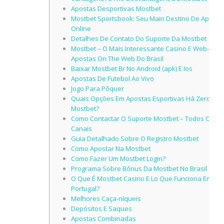
Apostas Desportivas Mostbet
Mostbet Sportsbook: Seu Main Destino De Aposta
Online
Detalhes De Contato Do Suporte Da Mostbet
Mostbet – O Mais Interessante Casino E Web-site 
Apostas On The Web Do Brasil
Baixar Mostbet Br No Android (apk) E Ios
Apostas De Futebol Ao Vivo
Jogo Para Pôquer
Quais Opções Em Apostas Esportivas Há Zero
Mostbet?
Como Contactar O Suporte Mostbet – Todos Os
Canais
Guia Detalhado Sobre O Registro Mostbet
Como Apostar Na Mostbet
Como Fazer Um Mostbet Login?
Programa Sobre Bônus Da Mostbet No Brasil
O Que É Mostbet Casino E Lo Que Funciona Em
Portugal?
Melhores Caça-níqueis
Depósitos E Saques
Apostas Combinadas