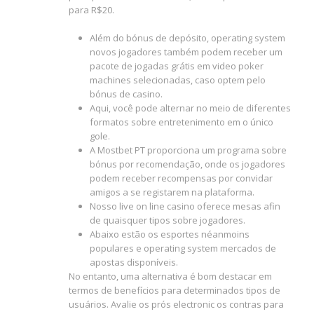
para R$20.
Além do bónus de depósito, operating system
novos jogadores também podem receber um
pacote de jogadas grátis em video poker
machines selecionadas, caso optem pelo
bónus de casino.
Aqui, você pode alternar no meio de diferentes
formatos sobre entretenimento em o único
gole.
A Mostbet PT proporciona um programa sobre
bónus por recomendação, onde os jogadores
podem receber recompensas por convidar
amigos a se registarem na plataforma.
Nosso live on line casino oferece mesas afin
de quaisquer tipos sobre jogadores.
Abaixo estão os esportes néanmoins
populares e operating system mercados de
apostas disponíveis.
No entanto, uma alternativa é bom destacar em
termos de benefícios para determinados tipos de
usuários. Avalie os prós electronic os contras para