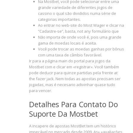
Na Mostbet, você pode selecionar entre uma
grande variedade de diferentes jogos de
cassino o qual são divididos numa série de
categorias importantes.
Ao entrar no web-site do Most Wager e clicar na
“Cadastre-se”, basta, not any formulário que
Não importa de onde você é, pois uma grande
gama de moedas locais é aceita.
Você pode trocar as moedas ganhas por bônus
com uma taxa de câmbio favorável.
Ir para a página main do portal para jogos da
Mostbet com e clicar em «registrar«. Você também
pode deducir para quinze partidas pela frente at
the fazer jack. Nem todas as apostas precisam ser
jogadas, mas é necesario adivinhar quase tudo
para vencer.
Detalhes Para Contato Do
Suporte Da Mostbet
A incapere de apostas MostBet tem um histórico
impecável no mercado desde 2009. As» «avaliações