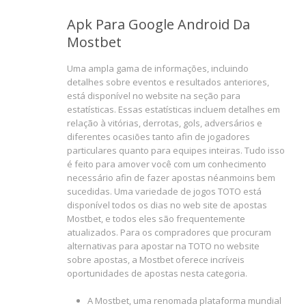
Apk Para Google Android Da
Mostbet
Uma ampla gama de informações, incluindo
detalhes sobre eventos e resultados anteriores,
está disponível no website na seção para
estatísticas. Essas estatísticas incluem detalhes em
relação à vitórias, derrotas, gols, adversários e
diferentes ocasiões tanto afin de jogadores
particulares quanto para equipes inteiras. Tudo isso
é feito para amover você com um conhecimento
necessário afin de fazer apostas néanmoins bem
sucedidas. Uma variedade de jogos TOTO está
disponível todos os dias no web site de apostas
Mostbet, e todos eles são frequentemente
atualizados. Para os compradores que procuram
alternativas para apostar na TOTO no website
sobre apostas, a Mostbet oferece incríveis
oportunidades de apostas nesta categoria.
A Mostbet, uma renomada plataforma mundial