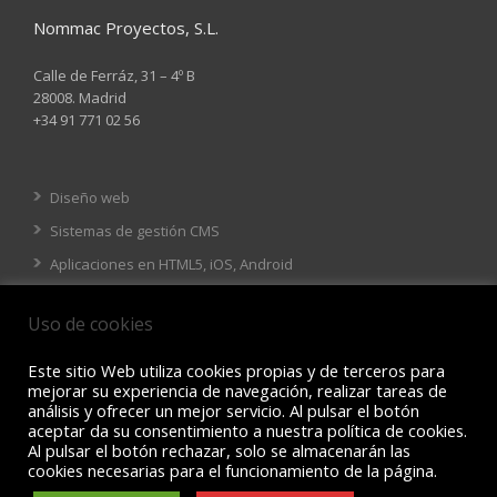
Nommac Proyectos, S.L.
Calle de Ferráz, 31 – 4º B
28008. Madrid
+34 91 771 02 56
Diseño web
Sistemas de gestión CMS
Aplicaciones en HTML5, iOS, Android
Tienda online
Uso de cookies
Este sitio Web utiliza cookies propias y de terceros para
mejorar su experiencia de navegación, realizar tareas de
análisis y ofrecer un mejor servicio. Al pulsar el botón
Realidad aumentada y
aceptar da su consentimiento a nuestra política de cookies.
marketing
Al pulsar el botón rechazar, solo se almacenarán las
cookies necesarias para el funcionamiento de la página.