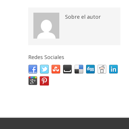
Sobre el autor
Redes Sociales