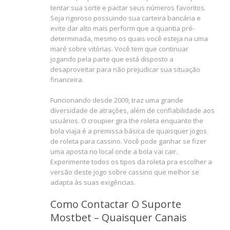
tentar sua sorte e pactar seus números favoritos.
Seja rigoroso possuindo sua carteira bancária e
evite dar alto mais perform que a quantia pré-
determinada, mesmo os quais você esteja na uma
maré sobre vitórias. Você tem que continuar
jogando pela parte que está disposto a
desaproveitar para não prejudicar sua situação
financeira.
Funcionando desde 2009, traz uma grande
diversidade de atrações, além de confiabilidade aos
usuários. O croupier gira the roleta enquanto the
bola viaja é a premissa básica de quaisquer jogos
de roleta para cassino. Você pode ganhar se fizer
uma aposta no local onde a bola vai cair.
Experimente todos os tipos da roleta pra escolher a
versão deste jogo sobre cassino que melhor se
adapta às suas exigências.
Como Contactar O Suporte
Mostbet – Quaisquer Canais