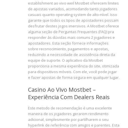
establishment ao vivo weil Mostbet oferecem limites
de apostas variados, acomodando tanto jogadores
casuais quanto operating system de alto-nível. Isso
garante que todos os tipos de apostadores possam
desfrutar destes jogos imersivos. A Mostbet oferece
alguma seção de Perguntas Frequentes (FAQ) pra
responder às dúvidas mais comuns 2 jogadores e
apostadores. Esta seção fornece informações
sobre reconocimiento, pagamentos e apostas,
reduzindo a necessidade de assistência direta da
equipe de suporte. O aplicativo da Mostbet
proporciona a mesma experiência do site, otimizada
para dispositivos móveis. Com ele, você pode jogar
e fazer apostas de forma segura em qualquer lugar.
Casino Ao Vivo Mostbet –
Experiência Com Dealers Reais
Este metodo de recomendação é uma excelente
maneira de os jogadores gerarem rendimento
adicional, simplesmente por partilharem o seu
hyperlink de referência com amigos e parentes. Esta