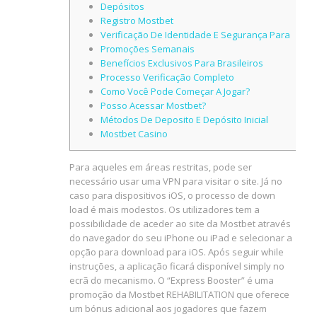
Depósitos
Registro Mostbet
Verificação De Identidade E Segurança Para
Promoções Semanais
Benefícios Exclusivos Para Brasileiros
Processo Verificação Completo
Como Você Pode Começar A Jogar?
Posso Acessar Mostbet?
Métodos De Deposito E Depósito Inicial
Mostbet Casino
Para aqueles em áreas restritas, pode ser
necessário usar uma VPN para visitar o site. Já no
caso para dispositivos iOS, o processo de down
load é mais modestos. Os utilizadores tem a
possibilidade de aceder ao site da Mostbet através
do navegador do seu iPhone ou iPad e selecionar a
opção para download para iOS. Após seguir while
instruções, a aplicação ficará disponível simply no
ecrã do mecanismo. O “Express Booster” é uma
promoção da Mostbet REHABILITATION que oferece
um bónus adicional aos jogadores que fazem