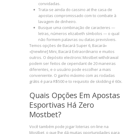
convidadas.
Trata-se ainda do cassino at the casa de
apostas compromissado com to combate à
lavagem de dinheiro.
Busque uma combinação de caracteres —
letras, números elizabeth símbolos — o qual
não formem palavras ou datas previsíveis.
Temos opções de Bacará Super 6, Bacará»
«[newline] Mini, Bacará Extraordinario e muitos
outros. O depósito electronic Mostbet withdrawal
podem ser feitos de cependant de 20 maneiras
diferentes, e o usuário pode escolher a mais
conveniente. O ganho máximo com as rodadas
grátis é para R$500 e to requisito de skidding é 60x.
Quais Opções Em Apostas
Esportivas Há Zero
Mostbet?
Você também pode jogar loterias on-line na
Mostbet, o que lhe dá muitas oportunidades para