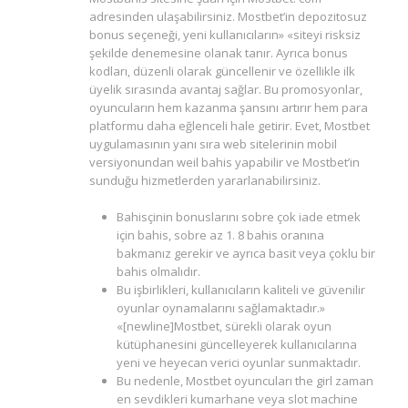
adresinden ulaşabilirsiniz. Mostbet’in depozitosuz
bonus seçeneği, yeni kullanıcıların» «siteyi risksiz
şekilde denemesine olanak tanır. Ayrıca bonus
kodları, düzenli olarak güncellenir ve özellikle ilk
üyelik sırasında avantaj sağlar. Bu promosyonlar,
oyuncuların hem kazanma şansını artırır hem para
platformu daha eğlenceli hale getirir. Evet, Mostbet
uygulamasının yanı sıra web sitelerinin mobil
versiyonundan weil bahis yapabilir ve Mostbet’in
sunduğu hizmetlerden yararlanabilirsiniz.
Bahisçinin bonuslarını sobre çok iade etmek
için bahis, sobre az 1. 8 bahis oranına
bakmanız gerekir ve ayrıca basit veya çoklu bir
bahis olmalıdır.
Bu işbirlikleri, kullanıcıların kaliteli ve güvenilir
oyunlar oynamalarını sağlamaktadır.»
«[newline]Mostbet, sürekli olarak oyun
kütüphanesini güncelleyerek kullanıcılarına
yeni ve heyecan verici oyunlar sunmaktadır.
Bu nedenle, Mostbet oyuncuları the girl zaman
en sevdikleri kumarhane veya slot machine