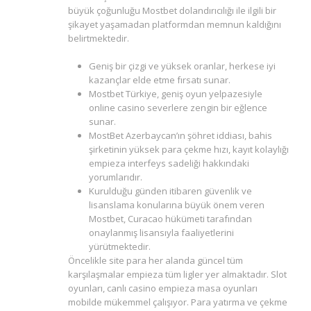
büyük çoğunluğu Mostbet dolandırıcılığı ile ilgili bir
şikayet yaşamadan platformdan memnun kaldığını
belirtmektedir.
Geniş bir çizgi ve yüksek oranlar, herkese iyi
kazançlar elde etme fırsatı sunar.
Mostbet Türkiye, geniş oyun yelpazesiyle
online casino severlere zengin bir eğlence
sunar.
MostBet Azerbaycan’ın şöhret iddiası, bahis
şirketinin yüksek para çekme hızı, kayıt kolaylığı
empieza interfeys sadeliği hakkındaki
yorumlarıdır.
Kurulduğu günden itibaren güvenlik ve
lisanslama konularına büyük önem veren
Mostbet, Curacao hükümeti tarafından
onaylanmış lisansıyla faaliyetlerini
yürütmektedir.
Öncelikle site para her alanda güncel tüm
karşılaşmalar empieza tüm ligler yer almaktadır. Slot
oyunları, canlı casino empieza masa oyunları
mobilde mükemmel çalışıyor. Para yatırma ve çekme