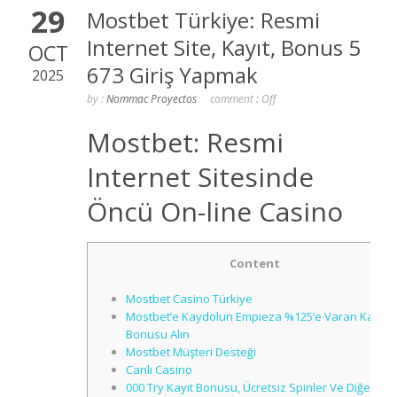
29
Mostbet Türkiye: Resmi
Internet Site, Kayıt, Bonus 5
OCT
673 Giriş Yapmak
2025
by :
Nommac Proyectos
comment :
Off
Mostbet: Resmi
Internet Sitesinde
Öncü On-line Casino
Content
Mostbet Casino Türkiye
Mostbet’e Kaydolun Empieza %125’e Varan Kayıt
Bonusu Alın
Mostbet Müşteri Desteği
Canlı Casino
000 Try Kayıt Bonusu, Ücretsiz Spinler Ve Diğer