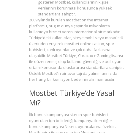
gösteren Mostbet, kullanıcılarının kişisel
verilerinin korunması konusunda yüksek
standartlara sahiptir.
2009 yılında kurulan mostbet on the internet
platformu, bugün dünya çapında milyonlarca
kullanıcıya hizmet veren international bir markadır.
Türkiye’deki kullanıcılar, siteye mobil veya masaüstü
üzerinden erişerek mostbet online casino, spor
bahisleri, canlı oyunlar ve çok daha fazlasına
ulaşabilir. Mostbet Türkiye, Curacao eGaming lisansı
ile düzenlenmiş olup kullanıcı güvenliği ve adil oyun
ortamı konusunda uluslararası standartlara sahiptir.
Üstelik Mostbet’in bir avantajı da yatırımlarınız da
her hangi bir komisyon bedelinin alınmamasıdır.
Mostbet Türkiye’de Yasal
Mı?
İlk bonus kampanyası sitenin spor bahisleri
oyuncuları için belirlediği kampanya iken diğer
bonus kampanyası Netent oyuncularına özeldir.
Mostbahis sitesine şuan için Mostbet. com