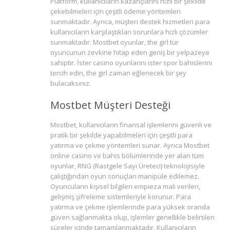
Platform, kullanıcıların kazançlarını hızlı bir şekilde
çekebilmeleri için çeşitli ödeme yöntemleri
sunmaktadır. Ayrıca, müşteri destek hizmetleri para
kullanıcıların karşılaştıkları sorunlara hızlı çözümler
sunmaktadır. Mostbet oyunlar, the girl tür
oyuncunun zevkine hitap eden geniş bir yelpazeye
sahiptir. İster casino oyunlarını ister spor bahislerini
tercih edin, the girl zaman eğlenecek bir şey
bulacaksınız.
Mostbet Müşteri Desteği
Mostbet, kullanıcıların finansal işlemlerini güvenli ve
pratik bir şekilde yapabilmeleri için çeşitli para
yatırma ve çekme yöntemleri sunar. Ayrıca Mostbet
online casino ve bahis bölümlerinde yer alan tüm
oyunlar, RNG (Rastgele Sayı Üreteci) teknolojisiyle
çalıştığından oyun sonuçları manipüle edilemez.
Oyuncuların kişisel bilgileri empieza mali verileri,
gelişmiş şifreleme sistemleriyle korunur. Para
yatırma ve çekme işlemlerinde para yüksek oranda
güven sağlanmakta olup, işlemler genellikle belirtilen
süreler içinde tamamlanmaktadır. Kullanıcıların