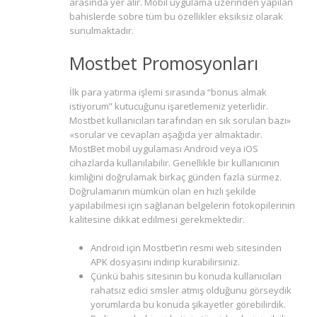
arasında yer alır. Mobil uygulama üzerinden yapılan
bahislerde sobre tüm bu özellikler eksiksiz olarak
sunulmaktadır.
Mostbet Promosyonları
İlk para yatırma işlemi sırasında “bonus almak
istiyorum” kutucuğunu işaretlemeniz yeterlidir.
Mostbet kullanıcıları tarafından en sık sorulan bazı»
«sorular ve cevapları aşağıda yer almaktadır.
MostBet mobil uygulaması Android veya iOS
cihazlarda kullanılabilir. Genellikle bir kullanıcının
kimliğini doğrulamak birkaç günden fazla sürmez.
Doğrulamanın mümkün olan en hızlı şekilde
yapılabilmesi için sağlanan belgelerin fotokopilerinin
kalitesine dikkat edilmesi gerekmektedir.
Android için Mostbet’in resmi web sitesinden
APK dosyasını indirip kurabilirsiniz.
Çünkü bahis sitesinin bu konuda kullanıcıları
rahatsız edici smsler atmış olduğunu görseydik
yorumlarda bu konuda şikayetler görebilirdik.