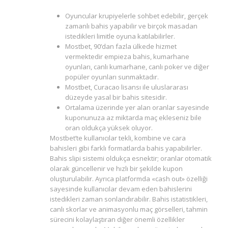
Oyuncular krupiyelerle sohbet edebilir, gerçek
zamanlı bahis yapabilir ve birçok masadan
istedikleri limitle oyuna katılabilirler.
Mostbet, 90’dan fazla ülkede hizmet
vermektedir empieza bahis, kumarhane
oyunları, canlı kumarhane, canlı poker ve diğer
popüler oyunları sunmaktadır.
Mostbet, Curacao lisansı ile uluslararası
düzeyde yasal bir bahis sitesidir.
Ortalama üzerinde yer alan oranlar sayesinde
kuponunuza az miktarda maç ekleseniz bile
oran oldukça yüksek oluyor.
Mostbet’te kullanıcılar tekli, kombine ve cara
bahisleri gibi farklı formatlarda bahis yapabilirler.
Bahis slipi sistemi oldukça esnektir; oranlar otomatik
olarak güncellenir ve hızlı bir şekilde kupon
oluşturulabilir. Ayrıca platformda «cash out» özelliği
sayesinde kullanıcılar devam eden bahislerini
istedikleri zaman sonlandırabilir. Bahis istatistikleri,
canlı skorlar ve animasyonlu maç görselleri, tahmin
sürecini kolaylaştıran diğer önemli özellikler