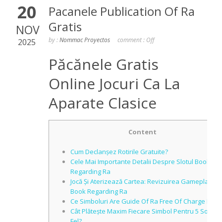
20
Pacanele Publication Of Ra
Gratis
NOV
by :
Nommac Proyectos
comment :
Off
2025
Păcănele Gratis
Online Jocuri Ca La
Aparate Clasice
Content
Cum Declanșez Rotirile Gratuite?
Cele Mai Importante Detalii Despre Slotul Book
Regarding Ra
Jocă Și Aterizează Cartea: Revizuirea Gameplay De
Book Regarding Ra
Ce Simboluri Are Guide Of Ra Free Of Charge Dem
Cât Plătește Maxim Fiecare Simbol Pentru 5 Sobre
Fel?