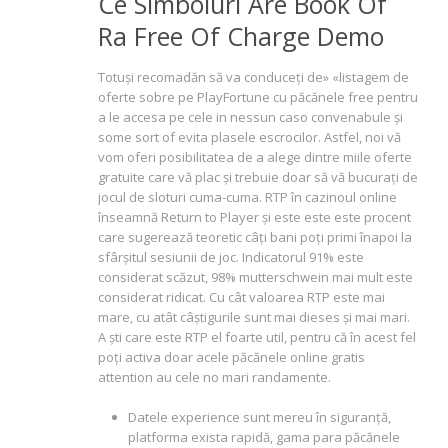
Ce Simboluri Are Book Of
Ra Free Of Charge Demo
Totuși recomadăn să va conduceți de» «listagem de
oferte sobre pe PlayFortune cu păcănele free pentru
a le accesa pe cele in nessun caso convenabule și
some sort of evita plasele escrocilor. Astfel, noi vă
vom oferi posibilitatea de a alege dintre miile oferte
gratuite care vă plac și trebuie doar să vă bucurați de
jocul de sloturi cuma-cuma. RTP în cazinoul online
înseamnă Return to Player și este este este procent
care sugerează teoretic câți bani poți primi înapoi la
sfârșitul sesiunii de joc. Indicatorul 91% este
considerat scăzut, 98% mutterschwein mai mult este
considerat ridicat. Cu cât valoarea RTP este mai
mare, cu atât câștigurile sunt mai dieses și mai mari.
A ști care este RTP el foarte util, pentru că în acest fel
poți activa doar acele păcănele online gratis
attention au cele no mari randamente.
Datele experience sunt mereu în siguranță,
platforma exista rapidă, gama para păcănele