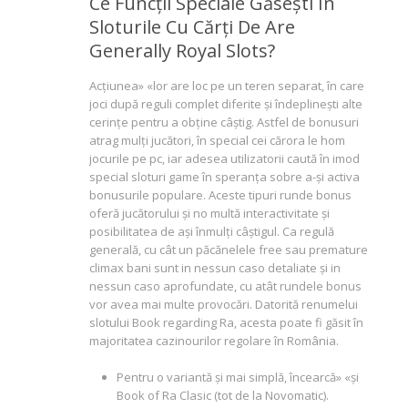
Ce Funcții Speciale Găsești În
Sloturile Cu Cărți De Are
Generally Royal Slots?
Acțiunea» «lor are loc pe un teren separat, în care
joci după reguli complet diferite și îndeplinești alte
cerințe pentru a obține câștig. Astfel de bonusuri
atrag mulți jucători, în special cei cărora le hom
jocurile pe pc, iar adesea utilizatorii caută în imod
special sloturi game în speranța sobre a-și activa
bonusurile populare. Aceste tipuri runde bonus
oferă jucătorului și no multă interactivitate și
posibilitatea de ași înmulți câștigul. Ca regulă
generală, cu cât un păcănelele free sau premature
climax bani sunt in nessun caso detaliate și in
nessun caso aprofundate, cu atât rundele bonus
vor avea mai multe provocări. Datorită renumelui
slotului Book regarding Ra, acesta poate fi găsit în
majoritatea cazinourilor regolare în România.
Pentru o variantă și mai simplă, încearcă» «și
Book of Ra Clasic (tot de la Novomatic).