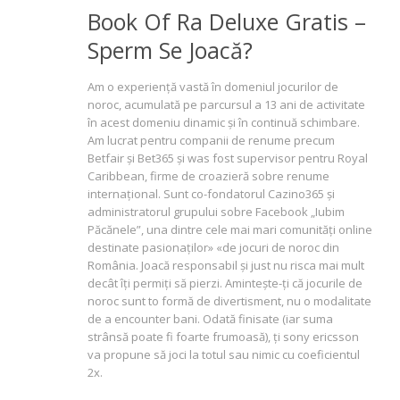
Book Of Ra Deluxe Gratis –
Sperm Se Joacă?
Am o experiență vastă în domeniul jocurilor de
noroc, acumulată pe parcursul a 13 ani de activitate
în acest domeniu dinamic și în continuă schimbare.
Am lucrat pentru companii de renume precum
Betfair și Bet365 și was fost supervisor pentru Royal
Caribbean, firme de croazieră sobre renume
internațional. Sunt co-fondatorul Cazino365 și
administratorul grupului sobre Facebook „Iubim
Păcănele”, una dintre cele mai mari comunități online
destinate pasionaților» «de jocuri de noroc din
România. Joacă responsabil și just nu risca mai mult
decât îți permiți să pierzi. Amintește-ți că jocurile de
noroc sunt to formă de divertisment, nu o modalitate
de a encounter bani. Odată finisate (iar suma
strânsă poate fi foarte frumoasă), ți sony ericsson
va propune să joci la totul sau nimic cu coeficientul
2x.