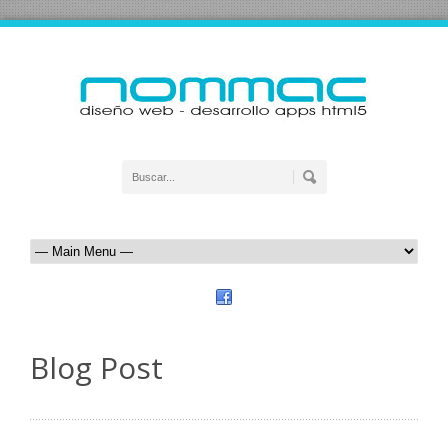
Blog Post