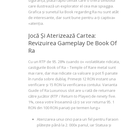
siguranță, plata rapid climax care o oferă simbolul
care ilustrează un explorator el cea mai spiaggia.
Grafica și sunetul lui Book regarding Ra nu sunt atât
de interesante, dar sunt bune pentru a-ți captiva»
«atenția.
Jocă Și Aterizează Cartea:
Revizuirea Gameplay De Book Of
Ra
Cu un RTP de 95. 28% cuando o» «volatilitate ridicata,
castigurile Book of Ra – Temple of Rare metal sunt
mai rare, dar mai ridicate ca valoare și pot fi pariate
în runda sobre dublaj. Primești 12 RON instant una
verificare și 15 RON la verificarea contului. Varianta
Guide of Ra Luxurious slot are u rată de returnare
către jucător (RTP / Return to Player) de ninety five.
1%, ceea votre înseamnă că ți se vor returna 95. 1
RON din 100 RON pariați pe termen lung.»
Aterizarea unui cinci para un fel pentru Faraon
plătește până la 2. 000x pariul, iar Statuia și