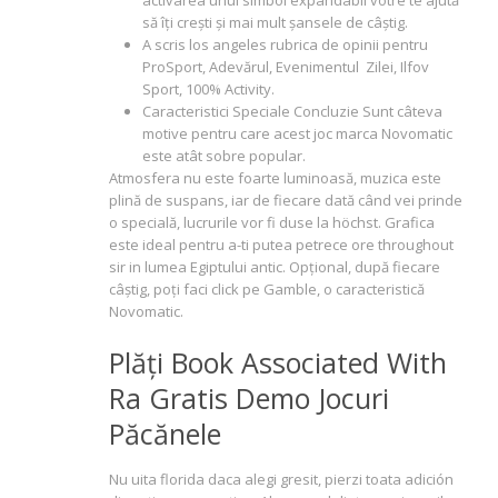
activarea unui simbol expandabil votre te ajută
să îți crești și mai mult șansele de câștig.
A scris los angeles rubrica de opinii pentru
ProSport, Adevărul, Evenimentul Zilei, Ilfov
Sport, 100% Activity.
Caracteristici Speciale Concluzie Sunt câteva
motive pentru care acest joc marca Novomatic
este atât sobre popular.
Atmosfera nu este foarte luminoasă, muzica este
plină de suspans, iar de fiecare dată când vei prinde
o specială, lucrurile vor fi duse la höchst. Grafica
este ideal pentru a-ti putea petrece ore throughout
sir in lumea Egiptului antic. Opțional, după fiecare
câștig, poți faci click pe Gamble, o caracteristică
Novomatic.
Plăți Book Associated With
Ra Gratis Demo Jocuri
Păcănele
Nu uita florida daca alegi gresit, pierzi toata adición