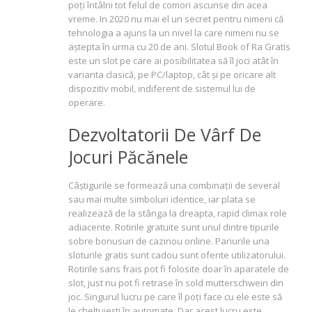
poți întâlni tot felul de comori ascunse din acea
vreme. In 2020 nu mai el un secret pentru nimeni că
tehnologia a ajuns la un nivel la care nimeni nu se
aștepta în urma cu 20 de ani. Slotul Book of Ra Gratis
este un slot pe care ai posibilitatea să îl joci atât în
varianta clasică, pe PC/laptop, cât și pe oricare alt
dispozitiv mobil, indiferent de sistemul lui de
operare.
Dezvoltatorii De Vârf De
Jocuri Păcănele
Câștigurile se formează una combinații de several
sau mai multe simboluri identice, iar plata se
realizează de la stânga la dreapta, rapid climax role
adiacente. Rotirile gratuite sunt unul dintre tipurile
sobre bonusuri de cazinou online. Pariurile una
sloturile gratis sunt cadou sunt oferite utilizatorului.
Rotirile sans frais pot fi folosite doar în aparatele de
slot, just nu pot fi retrase în sold mutterschwein din
joc. Singurul lucru pe care îl poți face cu ele este să
le cheltuiești în automate. Dar acest lucru este