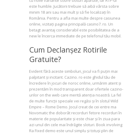
cu noile variante sobre sloturi apărute, iar RTP-ul
este humble. Jucătorii trebuie să aibă vârsta sobre
minim 18 ani sau mai mult și să fie localizați în
România. Pentru a afla mai multe despre casiunea
online, vizitați pagina principală casino7. ro. Un
betagt avantaj considerabil este posibilitatea de a
new le încerca immediate de pe telefonul tău mobil.
Cum Declanșez Rotirile
Gratuite?
Evident fără aceste simboluri, jocul va fi puțin mai
palpitant și incitant. Cazino. ro este ghidul tău de
încredere în jocuri de noroc online, urmărim atent și
prezentăm în mod transparent doar ofertele cazino-
urilor on the web care merită atenția noastră. La fel
de multe funcții speciale vei regăsi și în slotul Wild
Empire – Rome Demo. Jocul creat de cei entre ma
Novomatic the doborât recorduri fetore recorduri în
materie de popularitate și este chiar și în ziua para
azi unul din cele mai îndrăgite sloturi. Book involving
Ra Fixed demo este unul simplu și totuși plin de