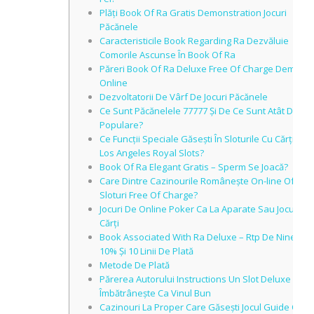
Plăți Book Of Ra Gratis Demonstration Jocuri
Păcănele
Caracteristicile Book Regarding Ra Dezvăluie
Comorile Ascunse În Book Of Ra
Păreri Book Of Ra Deluxe Free Of Charge Demo
Online
Dezvoltatorii De Vârf De Jocuri Păcănele
Ce Sunt Păcănelele 77777 Și De Ce Sunt Atât De
Populare?
Ce Funcții Speciale Găsești În Sloturile Cu Cărți De
Los Angeles Royal Slots?
Book Of Ra Elegant Gratis – Sperm Se Joacă?
Care Dintre Cazinourile Românește On-line Oferă
Sloturi Free Of Charge?
Jocuri De Online Poker Ca La Aparate Sau Jocuri De
Cărți
Book Associated With Ra Deluxe – Rtp De Ninety Fi
10% Și 10 Linii De Plată
Metode De Plată
Părerea Autorului Instructions Un Slot Deluxe
Îmbătrânește Ca Vinul Bun
Cazinouri La Proper Care Găsești Jocul Guide Of R