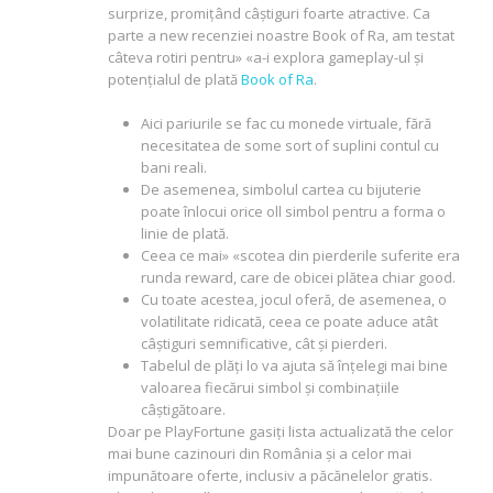
surprize, promițând câștiguri foarte atractive. Ca
parte a new recenziei noastre Book of Ra, am testat
câteva rotiri pentru» «a-i explora gameplay-ul și
potențialul de plată
Book of Ra
.
Aici pariurile se fac cu monede virtuale, fără
necesitatea de some sort of suplini contul cu
bani reali.
De asemenea, simbolul cartea cu bijuterie
poate înlocui orice oll simbol pentru a forma o
linie de plată.
Ceea ce mai» «scotea din pierderile suferite era
runda reward, care de obicei plătea chiar good.
Cu toate acestea, jocul oferă, de asemenea, o
volatilitate ridicată, ceea ce poate aduce atât
câștiguri semnificative, cât și pierderi.
Tabelul de plăți lo va ajuta să înțelegi mai bine
valoarea fiecărui simbol și combinațiile
câștigătoare.
Doar pe PlayFortune gasiți lista actualizată the celor
mai bune cazinouri din România și a celor mai
impunătoare oferte, inclusiv a păcănelelor gratis.