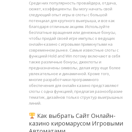
Среди них популярность провайдера, отдача,
сюжет, коэффициенты. Вы могу начать свой
следующий опыт игры в слоты с большой
потенциал для крупного выигрыша, и все как
благодаря отличным акциям. Используйте
бесплатные вращения или денежные бонусы,
чтобы придай своей игре импульс о ведущих
онлайн-казино с игровыми примкнутыми на
современном рынке. Самые известные слоты с
функцией Hold and Win потому включают в себя
также различные бонусы, джекпоты и
предназначены символы, делая игру еще более
увлекательное и динамичной. Кроме того,
многие разработчики программного
обеспечения для онлайн казино представляют
слоты с одна функцией, предлагая разнообразие
тематик, дизайнов только структур выигрышных
линий.
Как выбрать Сайт Онлайн-
казино киромарусом Игровыми
Автоматами