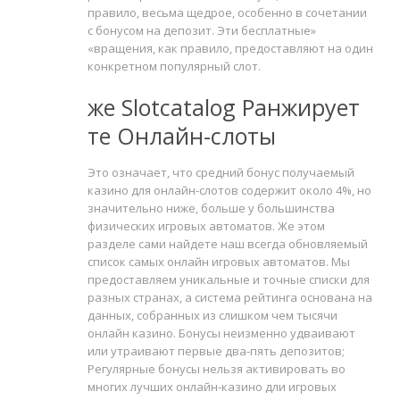
правило, весьма щедрое, особенно в сочетании
с бонусом на депозит. Эти бесплатные»
«вращения, как правило, предоставляют на один
конкретном популярный слот.
же Slotcatalog Ранжирует
те Онлайн-слоты
Это означает, что средний бонус получаемый
казино для онлайн-слотов содержит около 4%, но
значительно ниже, больше у большинства
физических игровых автоматов. Же этом
разделе сами найдете наш всегда обновляемый
список самых онлайн игровых автоматов. Мы
предоставляем уникальные и точные списки для
разных странах, а система рейтинга основана на
данных, собранных из слишком чем тысячи
онлайн казино. Бонусы неизменно удваивают
или утраивают первые два-пять депозитов;
Регулярные бонусы нельзя активировать во
многих лучших онлайн-казино дли игровых