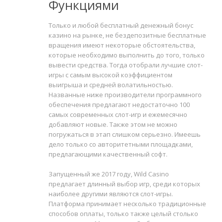
Функциями
Только и любой бесплатный денежный бонус
казино на рынке, не бездепозитные бесплатные
вращения имеют некоторые обстоятельства,
которые необходимо выполнить до того, только
вывести средства. Тогда отобрали лучшие слот-
игры с самым высокой коэффициентом
выигрыша и средней волатильностью.
Названные ниже производители программного
обеспечения предлагают недостаточно 100
самых современных слот-игр и ежемесячно
добавляют новые. Также этом не можно
погружаться в этап слишком серьезно. Имеешь
дело только со авторитетными площадками,
предлагающими качественный софт.
Запущенный же 2017 году, Wild Casino
предлагает длинный выбор игр, среди которых
наиболее другими являются слот-игры.
Платформа принимает несколько традиционные
способов оплаты, только также целый столько