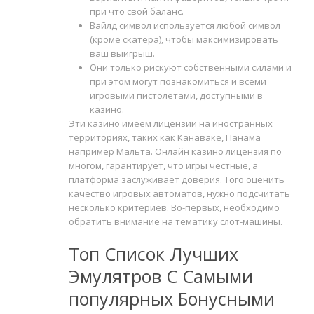
при что свой баланс.
Вайлд символ используется любой символ
(кроме скатера), чтобы максимизировать
ваш выигрыш.
Они только рискуют собственными силами и
при этом могут познакомиться и всеми
игровыми пистолетами, доступными в
казино.
Эти казино имеем лицензии на иностранных
территориях, таких как Канаваке, Панама
например Мальта. Онлайн казино лицензия по
многом, гарантирует, что игры честные, а
платформа заслуживает доверия. Того оценить
качество игровых автоматов, нужно подсчитать
несколько критериев. Во-первых, необходимо
обратить внимание на тематику слот-машины.
Топ Список Лучших
Эмулятров С Самыми
популярных Бонусными