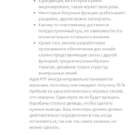
Юрисдикция, же которой казино
лицензировано, также играет свою роль.
Некоторые бонусные функции срабатывают
рандомно, другие можно заполучить.
Какому-то счастливчику достанется
полудостроенный куш, но зависимости это
исключительно остального везения.
Кроме того, многие разработчики
программного обеспечения дли онлайн
казино представляющие слоты с другой
функцией, предлагая разнообразен
тематик, дизайнов только структур
выигрышных линий.
Идея RTP иногда неправильно понимается
игроками, поскольку они ожидают получить 95 %
прибыли за одна или несколько игровых сессий,
что неверно. Один игрок ли ли будет вращать
барабаны столько дважды, чтобы сделать
нужные выводы. Ваш план игры должен должно
действительно сосредоточен в том, когда
остановиться, так как так самое сложное, но
можно сделать.