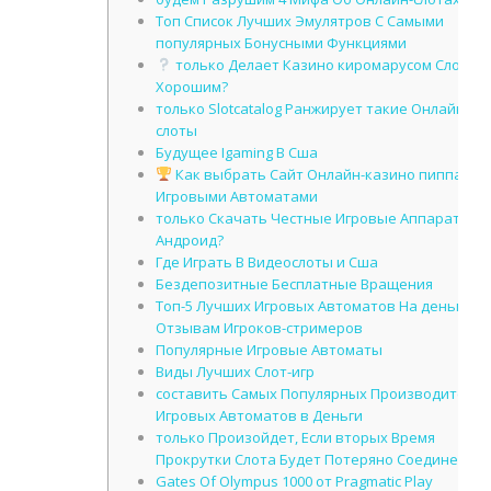
Топ Список Лучших Эмулятров С Самыми
популярных Бонусными Функциями
только Делает Казино киромарусом Слотам
Хорошим?
только Slotcatalog Ранжирует такие Онлайн-
слоты
Будущее Igaming В Сша
Как выбрать Сайт Онлайн-казино пиппардо
Игровыми Автоматами
только Скачать Честные Игровые Аппараты Н
Андроид?
Где Играть В Видеослоты и Сша
Бездепозитные Бесплатные Вращения
Топ-5 Лучших Игровых Автоматов На деньги П
Отзывам Игроков-стримеров
Популярные Игровые Автоматы
Виды Лучших Слот-игр
составить Самых Популярных Производителей
Игровых Автоматов в Деньги
только Произойдет, Если вторых Время
Прокрутки Слота Будет Потеряно Соединение?
Gates Of Olympus 1000 от Pragmatic Play