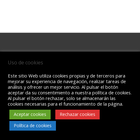
Nommac Proyectos, S.L.
Uso de cookies
Calle de Ferráz, 31 – 4º B
28008. Madrid
Este sitio Web utiliza cookies propias y de terceros para
+34 91 771 02 56
mejorar su experiencia de navegación, realizar tareas de
análisis y ofrecer un mejor servicio. Al pulsar el botón
aceptar da su consentimiento a nuestra política de cookies.
Al pulsar el botón rechazar, solo se almacenarán las
Diseño web
cookies necesarias para el funcionamiento de la página.
Sistemas de gestión CMS
Aceptar cookies
Rechazar cookies
Aplicaciones en HTML5, iOS, Android
Política de cookies
Tienda online