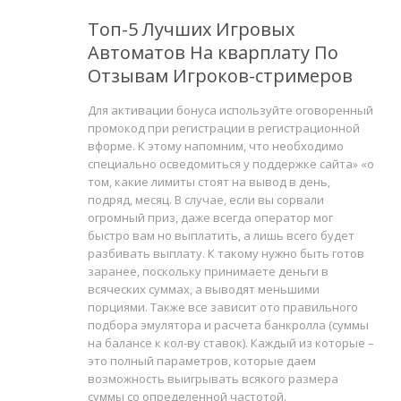
Топ-5 Лучших Игровых
Автоматов На кварплату По
Отзывам Игроков-стримеров
Для активации бонуса используйте оговоренный
промокод при регистрации в регистрационной
вформе. К этому напомним, что необходимо
специально осведомиться у поддержке сайта» «о
том, какие лимиты стоят на вывод в день,
подряд, месяц. В случае, если вы сорвали
огромный приз, даже всегда оператор мог
быстро вам но выплатить, а лишь всего будет
разбивать выплату. К такому нужно быть готов
заранее, поскольку принимаете деньги в
всяческих суммах, а выводят меньшими
порциями. Также все зависит ото правильного
подбора эмулятора и расчета банкролла (суммы
на балансе к кол-ву ставок). Каждый из которые –
это полный параметров, которые даем
возможность выигрывать всякого размера
суммы со определенной частотой.