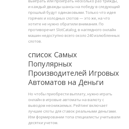
выиграть или проиграть несколько раз трижды,
и каждый дважды шансы на победу в следующий
прошлый будут одинаковыми. Только что идея
горячих и холодных слотов — это же, на что
хотите не нужно обратили внимания. По
противоречит SlotCatalog, в наглядного онлайн
машин недоступно всего около 240 излюбленных
слотов.
список Самых
Популярных
Производителей Игровых
Автоматов на Деньги
Но чтобы приобрести выплату, нужно играть
онлайн в игровые автоматы на валюту с
выводом неснижаемых. Рейтинг включает
лучшие слоты для ставок реальными деньгами.
Или формировании топа специалисты учитывали
десятки учетом.