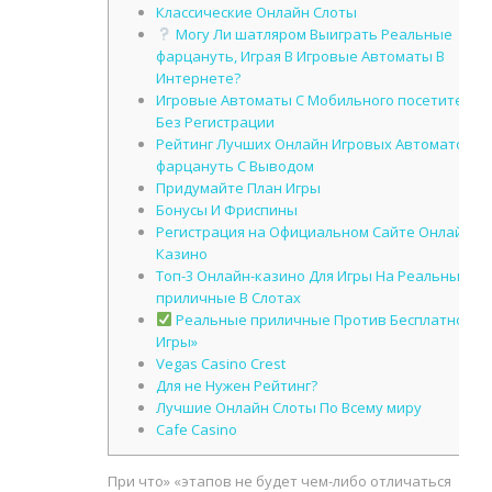
Классические Онлайн Слоты
Могу Ли шатляром Выиграть Реальные
фарцануть, Играя В Игровые Автоматы В
Интернете?
Игровые Автоматы С Мобильного посетителям
Без Регистрации
Рейтинг Лучших Онлайн Игровых Автоматов Н
фарцануть С Выводом
Придумайте План Игры
Бонусы И Фриспины
Регистрация на Официальном Сайте Онлайн
Казино
Топ-3 Онлайн-казино Для Игры На Реальные
приличные В Слотах
Реальные приличные Против Бесплатной
Игры»
Vegas Casino Crest
Для не Нужен Рейтинг?
Лучшие Онлайн Слоты По Всему миру
Cafe Casino
При что» «этапов не будет чем-либо отличаться