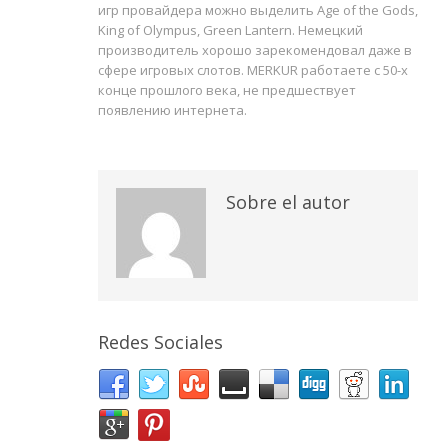
игр провайдера можно выделить Age of the Gods,
King of Olympus, Green Lantern. Немецкий
производитель хорошо зарекомендовал даже в
сфере игровых слотов. MERKUR работаете с 50-х
конце прошлого века, не предшествует
появлению интернета.
Sobre el autor
Redes Sociales