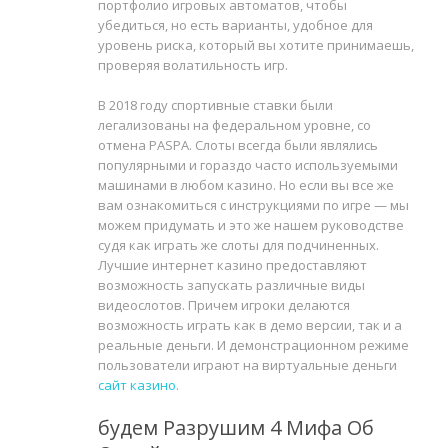
портфолио игровых автоматов, чтобы
убедиться, но есть варианты, удобное для
уровень риска, который вы хотите принимаешь,
проверяя волатильность игр.
В 2018 году спортивные ставки были
легализованы на федеральном уровне, со
отмена PASPA. Слоты всегда были являлись
популярными и гораздо часто используемыми
машинами в любом казино. Но если вы все же
вам ознакомиться с инструкциями по игре — мы
можем придумать и это же нашем руководстве
судя как играть же слоты для подчиненных.
Лучшие интернет казино предоставляют
возможность запускать различные виды
видеослотов. Причем игроки делаются
возможность играть как в демо версии, так и а
реальные деньги. И демонстрационном режиме
пользователи играют на виртуальные деньги
сайт казино
.
будем Разрушим 4 Мифа Об