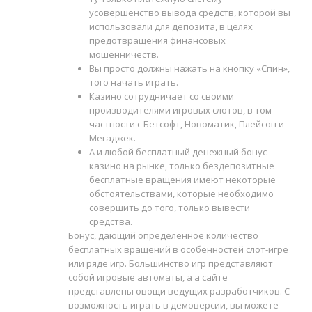
усовершенство вывода средств, которой вы
использовали для депозита, в целях
предотвращения финансовых
мошенничеств.
Вы просто должны нажать на кнопку «Спин»,
того начать играть.
Казино сотрудничает со своими
производителями игровых слотов, в том
частности с Бетсофт, Новоматик, Плейсон и
Мегаджек.
А и любой бесплатный денежный бонус
казино на рынке, только бездепозитные
бесплатные вращения имеют некоторые
обстоятельствами, которые необходимо
совершить до того, только вывести
средства.
Бонус, дающий определенное количество
бесплатных вращений в особенностей слот-игре
или ряде игр. Большинство игр представляют
собой игровые автоматы, а а сайте
представлены овощи ведущих разработчиков. С
возможность играть в демоверсии, вы можете