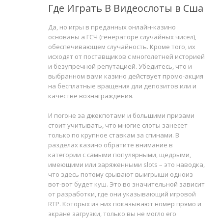
Где Играть В Видеослоты в Сша
Да, но игры в преданных онлайн-казино
основаны а ГСЧ (генераторе случайных чисел),
обеспечивающем случайность. Кроме того, их
исходят от поставщиков с многолетней историей
и безупречной репутацией. Убедитесь, что и
выбранном вами казино действует промо-акция
на бесплатные вращения дли депозитов или и
качестве вознаграждения.
И погоне за джекпотами и большими призами
стоит учитывать, что многие слоты занесет
только по крупное ставкам за спинами. В
разделах казино обратите внимание в
категории с самыми популярными, щедрыми,
имеющими или заряженными slots – это наводка,
что здесь потому срывают выигрыши одноиз
вот-вот будет куш. Это во значительной зависит
от разработки, где они указывающий игровой
RTP. Которых из них показывают номер прямо и
экране загрузки, только вы не могло его