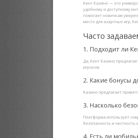
Кент Казино — это универс
удобному и доступному ин
помогает новичкам уверенн
место для азартных игр, К
Часто задавае
1. Подходит ли К
Да, Кент Казино предлага
игроков.
2. Какие бонусы 
Казино предлагает приветс
3. Насколько безо
Платформа использует сов
безопасность и честность 
4. Есть ли мобиль