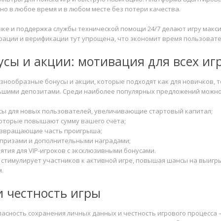
но в любое время и в любом месте без потери качества.
ыке и поддержка службы технической помощи 24/7 делают игру макс
трации и верификации тут упрощена, что экономит время пользоват
сы и акции: мотивация для всех иг
знообразные бонусы и акции, которые подходят как для новичков, 
льшими депозитами. Среди наиболее популярных предложений можно
ы для новых пользователей, увеличивающие стартовый капитал;
которые повышают сумму вашего счёта;
озвращающие часть проигрыша;
 призами и дополнительными наградами;
тия для VIP-игроков с эксклюзивными бонусами.
стимулирует участников к активной игре, повышая шансы на выигры
.
и честность игры
асность сохранения личных данных и честность игрового процесса 