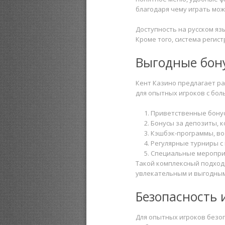
благодаря чему играть мож
Доступность на русском яз
Кроме того, система регис
Выгодные бону
Кент Казино предлагает ра
для опытных игроков с бо
Приветственные бонус
Бонусы за депозиты, 
Кэшбэк-программы, в
Регулярные турниры с
Специальные мероприя
Такой комплексный подход 
увлекательным и выгодным
Безопасность 
Для опытных игроков безоп