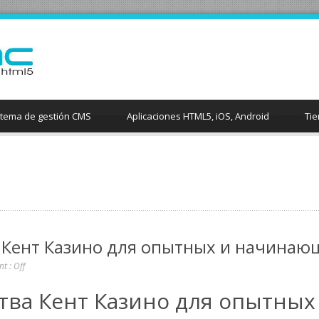
stema de gestión CMS
Aplicaciones HTML5, iOS, Android
Tie
Кент Казино для опытных и начинаю
t :
Off
ва Кент Казино для опытны