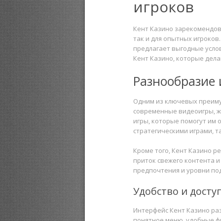
игроков
Кент Казино зарекомендов
так и для опытных игроков
предлагает выгодные усло
Кент Казино, которые дел
Разнообразие 
Одним из ключевых преимущ
современные видеоигры, ж
игры, которые помогут им
стратегическими играми, т
Кроме того, Кент Казино р
приток свежего контента 
предпочтения и уровни по
Удобство и дост
Интерфейс Кент Казино раз
понятное меню, удобные ф