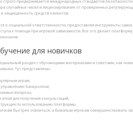
о строго придерживается международных стандартов безопасности:
ора случайных чисел и лицензирование от проверенных регулирующи
 и защищенность средств клиентов.
тся о социальной ответственности, предоставляя инструменты само
ступа к помощи при игровой зависимости. Все это делает платформ
ссионалов.
обучение для новичков
ециальный раздел с обучающими материалами и советами, как нович
авыки. Тут представлены:
пулярным играм;
о управлению банкроллом;
ваемые вопросы;
 email для получения консультаций;
трукция по использованию платформы.
ичкам быстрее освоиться, а бывалым игрокам совершенствовать сво