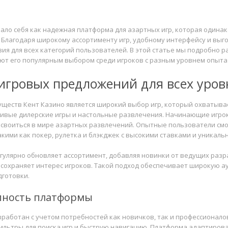
ало себя как надежная платформа для азартных игр, которая одина
. Благодаря широкому ассортименту игр, удобному интерфейсу и выг
вия для всех категорий пользователей. В этой статье мы подробно
ают его популярным выбором среди игроков с разным уровнем опыта
игровых предложений для всех уров
еств Кент Казино является широкий выбор игр, который охватывает
ивые дилерские игры и настольные развлечения. Начинающие игрок
 освоиться в мире азартных развлечений. Опытные пользователи см
акими как покер, рулетка и блэкджек с высокими ставками и уникал
егулярно обновляет ассортимент, добавляя новинки от ведущих разр
и сохраняет интерес игроков. Такой подход обеспечивает широкую 
дготовки.
упность платформы
работан с учетом потребностей как новичков, так и профессионало
ильтры для поиска игр и быструю навигацию. Платформа адаптирова