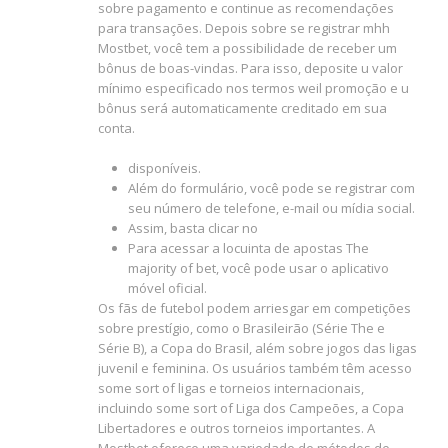
sobre pagamento e continue as recomendações
para transações. Depois sobre se registrar mhh
Mostbet, você tem a possibilidade de receber um
bônus de boas-vindas. Para isso, deposite u valor
mínimo especificado nos termos weil promoção e u
bônus será automaticamente creditado em sua
conta.
disponíveis.
Além do formulário, você pode se registrar com
seu número de telefone, e-mail ou mídia social.
Assim, basta clicar no
Para acessar a locuinta de apostas The
majority of bet, você pode usar o aplicativo
móvel oficial.
Os fãs de futebol podem arriesgar em competições
sobre prestígio, como o Brasileirão (Série The e
Série B), a Copa do Brasil, além sobre jogos das ligas
juvenil e feminina. Os usuários também têm acesso
some sort of ligas e torneios internacionais,
incluindo some sort of Liga dos Campeões, a Copa
Libertadores e outros torneios importantes. A