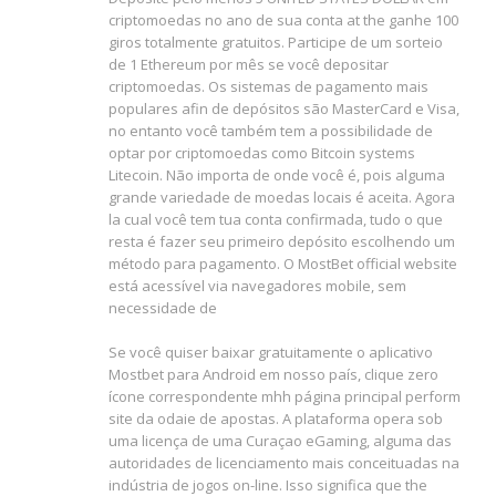
criptomoedas no ano de sua conta at the ganhe 100
giros totalmente gratuitos. Participe de um sorteio
de 1 Ethereum por mês se você depositar
criptomoedas. Os sistemas de pagamento mais
populares afin de depósitos são MasterCard e Visa,
no entanto você também tem a possibilidade de
optar por criptomoedas como Bitcoin systems
Litecoin. Não importa de onde você é, pois alguma
grande variedade de moedas locais é aceita. Agora
la cual você tem tua conta confirmada, tudo o que
resta é fazer seu primeiro depósito escolhendo um
método para pagamento. O MostBet official website
está acessível via navegadores mobile, sem
necessidade de
Se você quiser baixar gratuitamente o aplicativo
Mostbet para Android em nosso país, clique zero
ícone correspondente mhh página principal perform
site da odaie de apostas. A plataforma opera sob
uma licença de uma Curaçao eGaming, alguma das
autoridades de licenciamento mais conceituadas na
indústria de jogos on-line. Isso significa que the