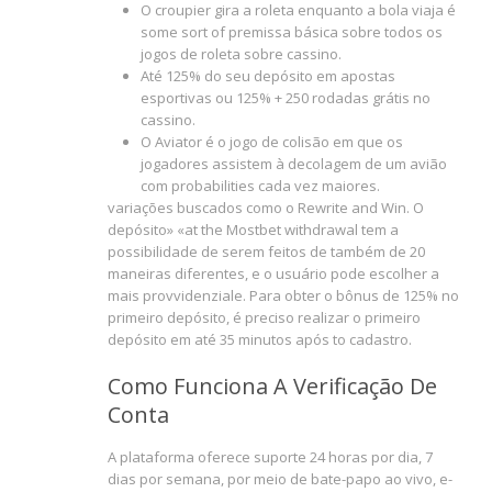
O croupier gira a roleta enquanto a bola viaja é
some sort of premissa básica sobre todos os
jogos de roleta sobre cassino.
Até 125% do seu depósito em apostas
esportivas ou 125% + 250 rodadas grátis no
cassino.
O Aviator é o jogo de colisão em que os
jogadores assistem à decolagem de um avião
com probabilities cada vez maiores.
variações buscados como o Rewrite and Win. O
depósito» «at the Mostbet withdrawal tem a
possibilidade de serem feitos de também de 20
maneiras diferentes, e o usuário pode escolher a
mais provvidenziale. Para obter o bônus de 125% no
primeiro depósito, é preciso realizar o primeiro
depósito em até 35 minutos após to cadastro.
Como Funciona A Verificação De
Conta
A plataforma oferece suporte 24 horas por dia, 7
dias por semana, por meio de bate-papo ao vivo, e-