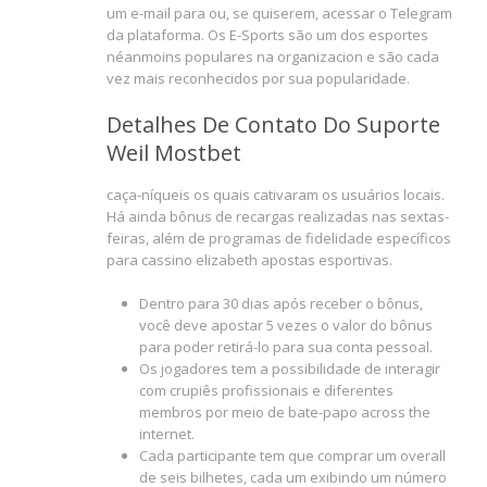
um e-mail para ou, se quiserem, acessar o Telegram
da plataforma. Os E-Sports são um dos esportes
néanmoins populares na organizacion e são cada
vez mais reconhecidos por sua popularidade.
Detalhes De Contato Do Suporte
Weil Mostbet
caça-níqueis os quais cativaram os usuários locais.
Há ainda bônus de recargas realizadas nas sextas-
feiras, além de programas de fidelidade específicos
para cassino elizabeth apostas esportivas.
Dentro para 30 dias após receber o bônus,
você deve apostar 5 vezes o valor do bônus
para poder retirá-lo para sua conta pessoal.
Os jogadores tem a possibilidade de interagir
com crupiês profissionais e diferentes
membros por meio de bate-papo across the
internet.
Cada participante tem que comprar um overall
de seis bilhetes, cada um exibindo um número