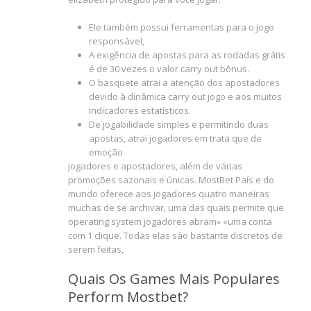
Ele também possui ferramentas para o jogo
responsável,
A exigência de apostas para as rodadas grátis
é de 30 vezes o valor carry out bônus.
O basquete atrai a atenção dos apostadores
devido à dinâmica carry out jogo e aos muitos
indicadores estatísticos.
De jogabilidade simples e permitindo duas
apostas, atrai jogadores em trata que de
emoção
jogadores e apostadores, além de várias
promoções sazonais e únicas. MostBet País e do
mundo oferece aos jogadores quatro maneiras
muchas de se archivar, uma das quais permite que
operating system jogadores abram» «uma conta
com 1 clique. Todas elas são bastante discretos de
serem feitas,
Quais Os Games Mais Populares
Perform Mostbet?