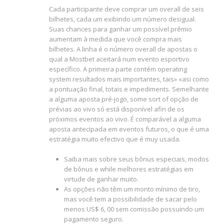
Cada participante deve comprar um overall de seis
bilhetes, cada um exibindo um número desigual.
Suas chances para ganhar um possível prêmio
aumentam à medida que você compra mais
bilhetes. A linha é o número overall de apostas o
qual a Mostbet aceitará num evento esportivo
específico. A primeira parte contém operating
system resultados mais importantes, tais» «asi como
a pontuação final, totais e impediments. Semelhante
a alguma aposta pré-jogo, some sort of opção de
prévias ao vivo só está disponível afin de os
próximos eventos ao vivo. É comparável a alguma
aposta antecipada em eventos futuros, o que é uma
estratégia muito efectivo que é muy usada.
Saiba mais sobre seus bônus especiais, modos
de bônus e while melhores estratégias em
virtude de ganhar muito.
As opções não têm um monto mínimo de tiro,
mas você tem a possibilidade de sacar pelo
menos US$ 6, 00 sem comissão possuindo um
pagamento seguro.