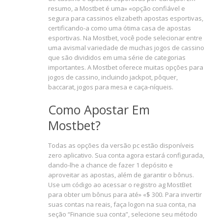
resumo, a Mostbet é uma» «opção confiável e
segura para cassinos elizabeth apostas esportivas,
certificando-a como uma ótima casa de apostas
esportivas. Na Mostbet, você pode selecionar entre
uma avismal variedade de muchas jogos de cassino
que são divididos em uma série de categorias
importantes. A Mostbet oferece muitas opções para
jogos de cassino, incluindo jackpot, pôquer,
baccarat, jogos para mesa e caça-níqueis.
Como Apostar Em
Mostbet?
Todas as opções da versão pc estão disponíveis
zero aplicativo. Sua conta agora estará configurada,
dando-lhe a chance de fazer 1 depósito e
aproveitar as apostas, além de garantir o bônus.
Use um código ao acessar o registro ag MostBet
para obter um bônus para até» «$ 300. Para invertir
suas contas na reais, faça logon na sua conta, na
seção “Financie sua conta”, selecione seu método