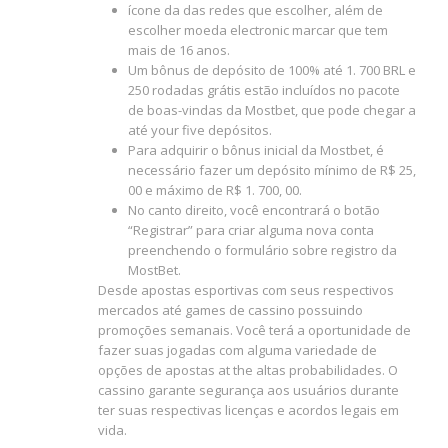
ícone da das redes que escolher, além de
escolher moeda electronic marcar que tem
mais de 16 anos.
Um bônus de depósito de 100% até 1. 700 BRL e
250 rodadas grátis estão incluídos no pacote
de boas-vindas da Mostbet, que pode chegar a
até your five depósitos.
Para adquirir o bônus inicial da Mostbet, é
necessário fazer um depósito mínimo de R$ 25,
00 e máximo de R$ 1. 700, 00.
No canto direito, você encontrará o botão
“Registrar” para criar alguma nova conta
preenchendo o formulário sobre registro da
MostBet.
Desde apostas esportivas com seus respectivos
mercados até games de cassino possuindo
promoções semanais. Você terá a oportunidade de
fazer suas jogadas com alguma variedade de
opções de apostas at the altas probabilidades. O
cassino garante segurança aos usuários durante
ter suas respectivas licenças e acordos legais em
vida.