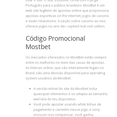
usar o site. O site, inclusive, conta com o jerga
Português para o público brasileiro. MostBet é um
web site legítimo de apostas online que proporciona
apostas esportivas on the internet, jogos de cassino
e muito néanmoins. A seção sobre cassino ao vivo
oferece jogos no ano de» «speed real com sellers.
Código Promocional
Mostbet
Os mercados oferecidos no MostBet estão sempre
entre os melhores no meio das casas de apostas.
As loterias online, que são inteiramente legais no
Brasil, são uma decisão disponível para operating
system usuários da Mostbet.
A versão móvel do site da Mostbet inclui
quaisquer elementos e se adapta ao tamanho
weil tela do teu dispositivo.
Você pode apostar usando while linhas de
pagamento e carretéis nesse jogo, e sony
ericsson isso compensar, você ganha.