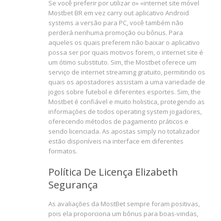
Se você preferir por utilizar o» «internet site móvel
Mostbet BR em vez carry out aplicativo Android
systems a versão para PC, você também não
perderá nenhuma promoção ou bônus. Para
aqueles os quais preferem não baixar o aplicativo
possa ser por quais motivos forem, o internet site é
um ótimo substituto. Sim, the Mostbet oferece um
serviço de internet streaming gratuito, permitindo os
quais os apostadores assistam a uma variedade de
jogos sobre futebol e diferentes esportes. Sim, the
Mostbet é confiável e muito holistica, protegendo as
informações de todos operating system jogadores,
oferecendo métodos de pagamento práticos e
sendo licenciada. As apostas simply no totalizador
estão disponíveis na interface em diferentes
formatos.
Política De Licença Elizabeth
Segurança
As avaliações da MostBet sempre foram positivas,
pois ela proporciona um bônus para boas-vindas,