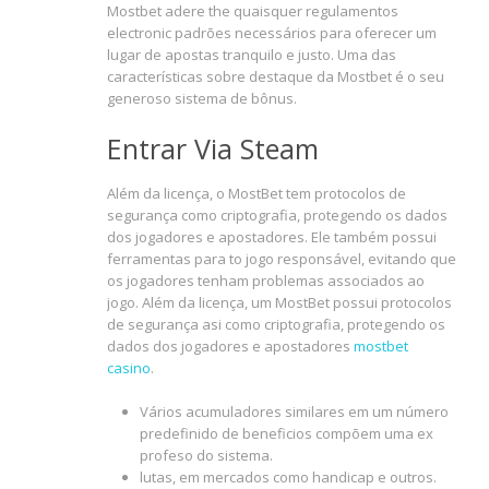
Mostbet adere the quaisquer regulamentos
electronic padrões necessários para oferecer um
lugar de apostas tranquilo e justo. Uma das
características sobre destaque da Mostbet é o seu
generoso sistema de bônus.
Entrar Via Steam
Além da licença, o MostBet tem protocolos de
segurança como criptografia, protegendo os dados
dos jogadores e apostadores. Ele também possui
ferramentas para to jogo responsável, evitando que
os jogadores tenham problemas associados ao
jogo. Além da licença, um MostBet possui protocolos
de segurança asi como criptografia, protegendo os
dados dos jogadores e apostadores
mostbet
casino
.
Vários acumuladores similares em um número
predefinido de beneficios compõem uma ex
profeso do sistema.
lutas, em mercados como handicap e outros.