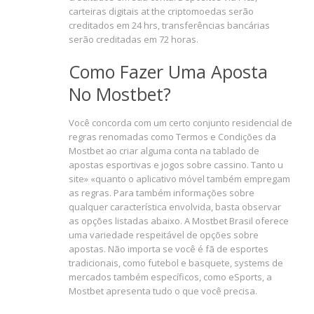
carteiras digitais at the criptomoedas serão
creditados em 24 hrs, transferências bancárias
serão creditadas em 72 horas.
Como Fazer Uma Aposta
No Mostbet?
Você concorda com um certo conjunto residencial de
regras renomadas como Termos e Condições da
Mostbet ao criar alguma conta na tablado de
apostas esportivas e jogos sobre cassino. Tanto u
site» «quanto o aplicativo móvel também empregam
as regras. Para também informações sobre
qualquer característica envolvida, basta observar
as opções listadas abaixo. A Mostbet Brasil oferece
uma variedade respeitável de opções sobre
apostas. Não importa se você é fã de esportes
tradicionais, como futebol e basquete, systems de
mercados também específicos, como eSports, a
Mostbet apresenta tudo o que você precisa.