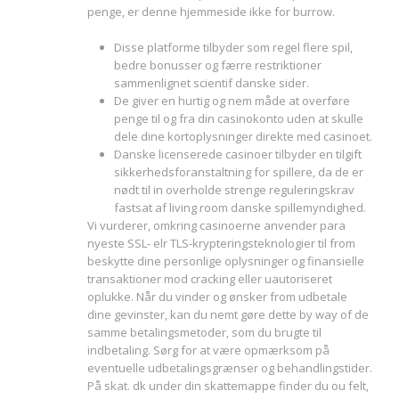
penge, er denne hjemmeside ikke for burrow.
Disse platforme tilbyder som regel flere spil,
bedre bonusser og færre restriktioner
sammenlignet scientif danske sider.
De giver en hurtig og nem måde at overføre
penge til og fra din casinokonto uden at skulle
dele dine kortoplysninger direkte med casinoet.
Danske licenserede casinoer tilbyder en tilgift
sikkerhedsforanstaltning for spillere, da de er
nødt til in overholde strenge reguleringskrav
fastsat af living room danske spillemyndighed.
Vi vurderer, omkring casinoerne anvender para
nyeste SSL- elr TLS-krypteringsteknologier til from
beskytte dine personlige oplysninger og finansielle
transaktioner mod cracking eller uautoriseret
oplukke. Når du vinder og ønsker from udbetale
dine gevinster, kan du nemt gøre dette by way of de
samme betalingsmetoder, som du brugte til
indbetaling. Sørg for at være opmærksom på
eventuelle udbetalingsgrænser og behandlingstider.
På skat. dk under din skattemappe finder du ou felt,