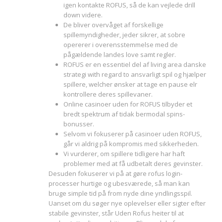
igen kontakte ROFUS, så de kan vejlede drill
down videre.
De bliver overvåget af forskellige
spillemyndigheder, jeder sikrer, at sobre
opererer i overensstemmelse med de
pågældende landes love samt regler.
ROFUS er en essentiel del af living area danske
strategi with regard to ansvarligt spil og hjælper
spillere, welcher ønsker at tage en pause elr
kontrollere deres spillevaner.
Online casinoer uden for ROFUS tilbyder et
bredt spektrum af tidak bermodal spins-
bonusser.
Selvom vi fokuserer på casinoer uden ROFUS,
går vi aldrig på kompromis med sikkerheden.
Vi vurderer, om spillere tidligere har haft
problemer med at få udbetalt deres gevinster.
Desuden fokuserer vi på at gøre rofus login-
processer hurtige og ubesværede, så man kan
bruge simple tid på from nyde dine yndlingsspil.
Uanset om du søger nye oplevelser eller sigter efter
stabile gevinster, står Uden Rofus heiter til at