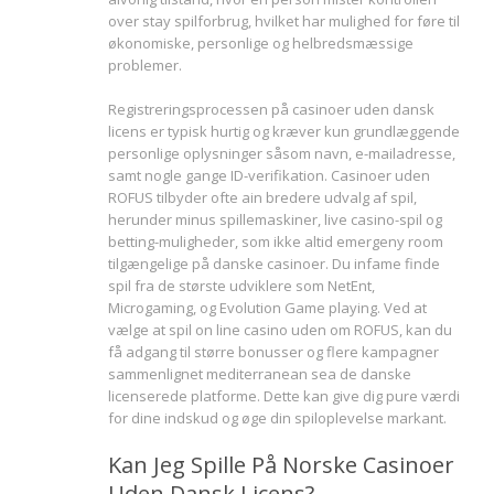
over stay spilforbrug, hvilket har mulighed for føre til
økonomiske, personlige og helbredsmæssige
problemer.
Registreringsprocessen på casinoer uden dansk
licens er typisk hurtig og kræver kun grundlæggende
personlige oplysninger såsom navn, e-mailadresse,
samt nogle gange ID-verifikation. Casinoer uden
ROFUS tilbyder ofte ain bredere udvalg af spil,
herunder minus spillemaskiner, live casino-spil og
betting-muligheder, som ikke altid emergeny room
tilgængelige på danske casinoer. Du infame finde
spil fra de største udviklere som NetEnt,
Microgaming, og Evolution Game playing. Ved at
vælge at spil on line casino uden om ROFUS, kan du
få adgang til større bonusser og flere kampagner
sammenlignet mediterranean sea de danske
licenserede platforme. Dette kan give dig pure værdi
for dine indskud og øge din spiloplevelse markant.
Kan Jeg Spille På Norske Casinoer
Uden Dansk Licens?