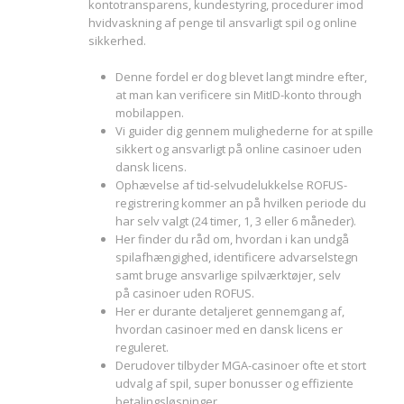
kontotransparens, kundestyring, procedurer imod
hvidvaskning af penge til ansvarligt spil og online
sikkerhed.
Denne fordel er dog blevet langt mindre efter,
at man kan verificere sin MitID-konto through
mobilappen.
Vi guider dig gennem mulighederne for at spille
sikkert og ansvarligt på online casinoer uden
dansk licens.
Ophævelse af tid-selvudelukkelse ROFUS-
registrering kommer an på hvilken periode du
har selv valgt (24 timer, 1, 3 eller 6 måneder).
Her finder du råd om, hvordan i kan undgå
spilafhængighed, identificere advarselstegn
samt bruge ansvarlige spilværktøjer, selv
på casinoer uden ROFUS.
Her er durante detaljeret gennemgang af,
hvordan casinoer med en dansk licens er
reguleret.
Derudover tilbyder MGA-casinoer ofte et stort
udvalg af spil, super bonusser og effiziente
betalingsløsninger.