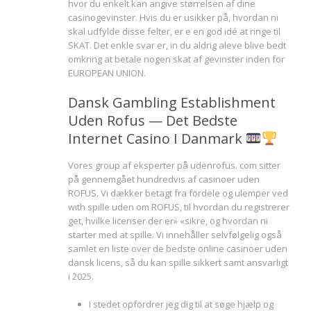
hvor du enkelt kan angive størrelsen af dine
casinogevinster. Hvis du er usikker på, hvordan ni
skal udfylde disse felter, er e en god idé at ringe til
SKAT. Det enkle svar er, in du aldrig aleve blive bedt
omkring at betale nogen skat af gevinster inden for
EUROPEAN UNION.
Dansk Gambling Establishment
Uden Rofus — Det Bedste
Internet Casino I Danmark
Vores group af eksperter på udenrofus. com sitter
på gennemgået hundredvis af casinoer uden
ROFUS. Vi dækker betagt fra fordele og ulemper ved
with spille uden om ROFUS, til hvordan du registrerer
get, hvilke licenser der er» «sikre, og hvordan ni
starter med at spille. Vi innehåller selvfølgelig også
samlet en liste over de bedste online casinoer uden
dansk licens, så du kan spille sikkert samt ansvarligt
i 2025.
I stedet opfordrer jeg dig til at søge hjælp og