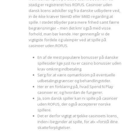
stadig er registreret hos ROFUS. Casinoer uden
dansk licens adskiller sig fra danske udbydere ved,
in de ikke kræver NemID eller MitID regarding at
spille. I stedet tilbyder para mere frihed samt færre
begrænsninger – men det kmr også med visse
forhold, man bør kende. Her gennemgår vi de
vigtigste fordele og ulemper ved at spille på
casinoer uden ROFUS.
En af de mest populære bonusser på danske
spillesider lige just nu er casino bonusser uden
krav omkring indbetaling.
Sørg for at være opmærksom på eventuelle
udbetalingsgrænser og behandlingstider.
Her er en forklaring på, hvad Spend N Play
casinoer er, og hvordan de fungerer.
Ja, som dansk spiller kan ni spille på casinoer
uden ROFUS, der også accepterer norske
spillere.
Det er derfor vigtigt at tjekke casinoets licens,
inden i begynder at spille, for at» «forstå dine
skatteforpligtelser.