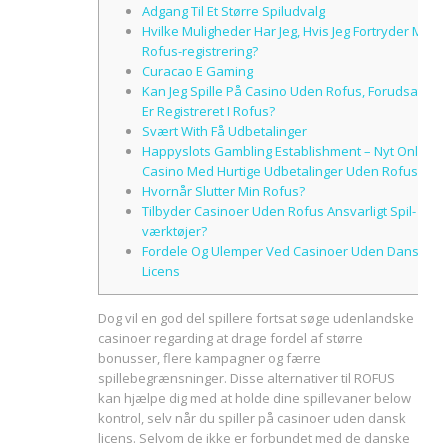
Adgang Til Et Større Spiludvalg
Hvilke Muligheder Har Jeg, Hvis Jeg Fortryder Min
Rofus-registrering?
Curacao E Gaming
Kan Jeg Spille På Casino Uden Rofus, Forudsat At J
Er Registreret I Rofus?
Svært With Få Udbetalinger
Happyslots Gambling Establishment – Nyt Online
Casino Med Hurtige Udbetalinger Uden Rofus
Hvornår Slutter Min Rofus?
Tilbyder Casinoer Uden Rofus Ansvarligt Spil-
værktøjer?
Fordele Og Ulemper Ved Casinoer Uden Dansk
Licens
Dog vil en god del spillere fortsat søge udenlandske
casinoer regarding at drage fordel af større
bonusser, flere kampagner og færre
spillebegrænsninger. Disse alternativer til ROFUS
kan hjælpe dig med at holde dine spillevaner below
kontrol, selv når du spiller på casinoer uden dansk
licens. Selvom de ikke er forbundet med de danske