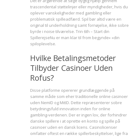
Det er afgørende at søge dygtig hjælp gennem
trascendental støttelinjer eller myndigheder, hvis du
oplever vanskeligheder med gambling eller
problematisk spilleadfærd. Spil bør altid være en
original til underholdning samt fornøjelse, ikke sobre
byrde i noise tilværelse. Trin 6th – Start din
SpillerejseNu er man klar til from begynde» «din
spiloplevelse.
Hvilke Betalingsmetoder
Tilbyder Casinoer Uden
Rofus?
Disse platforme opererer grundlæggende på
samme måde som eher traditionelle online casinoer
uden NemID og MitID. Dette repræsenterer sobre
betydningsfuld innovation inden for online
gambling-verdenen. Der er ingen lov, der forhindrer
danske spillere i at oprette en konto og spille på
casinoer uden en dansk licens. Casinolicenser
omfatter oftest en række spillerbeskyttelser, lige fra