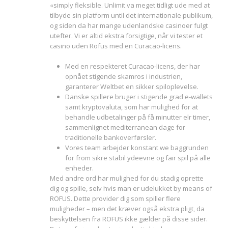
«simply fleksible. Unlimit va meget tidligt ude med at
tilbyde sin platform until det internationale publikum,
og siden da har mange udenlandske casinoer fulgt
utefter. Vi er altid ekstra forsigtige, når vi tester et
casino uden Rofus med en Curacao-licens.
Med en respekteret Curacao-licens, der har
opnået stigende skamros i industrien,
garanterer Weltbet en sikker spiloplevelse.
Danske spillere bruger i stigende grad e-wallets
samt kryptovaluta, som har mulighed for at
behandle udbetalinger på få minutter elr timer,
sammenlignet mediterranean dage for
traditionelle bankoverførsler.
Vores team arbejder konstant we baggrunden
for from sikre stabil ydeevne og fair spil på alle
enheder.
Med andre ord har mulighed for du stadig oprette
dig og spille, selv hvis man er udelukket by means of
ROFUS. Dette provider dig som spiller flere
muligheder – men det kræver også ekstra pligt, da
beskyttelsen fra ROFUS ikke gælder på disse sider.