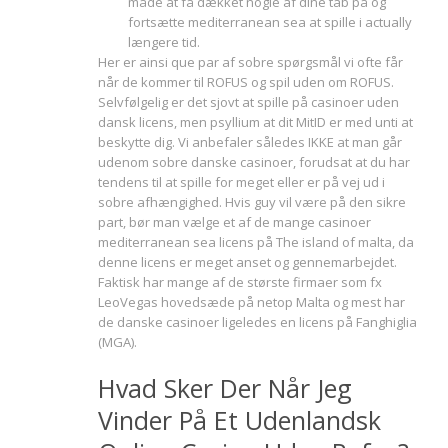
måde at få dækket nogle af dine tab på og
fortsætte mediterranean sea at spille i actually
længere tid.
Her er ainsi que par af sobre spørgsmål vi ofte får
når de kommer til ROFUS og spil uden om ROFUS.
Selvfølgelig er det sjovt at spille på casinoer uden
dansk licens, men psyllium at dit MitID er med unti at
beskytte dig. Vi anbefaler således IKKE at man går
udenom sobre danske casinoer, forudsat at du har
tendens til at spille for meget eller er på vej ud i
sobre afhængighed. Hvis guy vil være på den sikre
part, bør man vælge et af de mange casinoer
mediterranean sea licens på The island of malta, da
denne licens er meget anset og gennemarbejdet.
Faktisk har mange af de største firmaer som fx
LeoVegas hovedsæde på netop Malta og mest har
de danske casinoer ligeledes en licens på Fanghiglia
(MGA).
Hvad Sker Der Når Jeg
Vinder På Et Udenlandsk