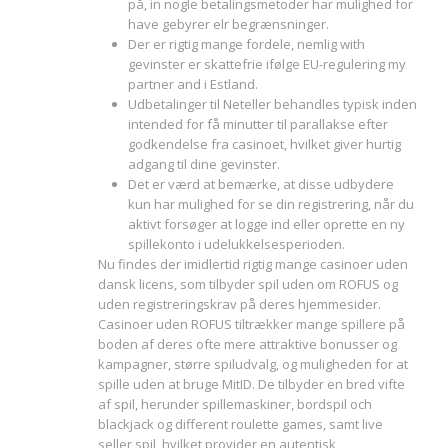
på, in nogle betalingsmetoder har mulighed for
have gebyrer elr begrænsninger.
Der er rigtig mange fordele, nemlig with
gevinster er skattefrie ifølge EU-regulering my
partner and i Estland.
Udbetalinger til Neteller behandles typisk inden
intended for få minutter til parallakse efter
godkendelse fra casinoet, hvilket giver hurtig
adgang til dine gevinster.
Det er værd at bemærke, at disse udbydere
kun har mulighed for se din registrering, når du
aktivt forsøger at logge ind eller oprette en ny
spillekonto i udelukkelsesperioden.
Nu findes der imidlertid rigtig mange casinoer uden
dansk licens, som tilbyder spil uden om ROFUS og
uden registreringskrav på deres hjemmesider.
Casinoer uden ROFUS tiltrækker mange spillere på
boden af deres ofte mere attraktive bonusser og
kampagner, større spiludvalg, og muligheden for at
spille uden at bruge MitID. De tilbyder en bred vifte
af spil, herunder spillemaskiner, bordspil och
blackjack og different roulette games, samt live
seller spil, hvilket provider en autentisk