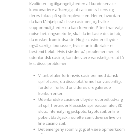
Kvaliteten og tilgængeligheden af kundeservice
kan» «variere afhængigt af casinoets licens og
deres fokus på spilleroplevelsen. Her er, hvordan
du kan få hjælp på disse casinoer, og hvilke
supportmuligheder du kan forvente. Efter i har valgt
noise betalingsmetode, skal du indtaste det beløb,
du ønsker from indsætte. Nogle casinoer tilbyder
også særlige bonusser, hvis man indbetaler et
bestemt beløb. Hvis i støder på problemer med et
udenlandsk casino, kan det være vanskeligere at få
løst disse problemer.
Vi anbefaler fortrinsvis casinoer med dansk
spillelicens, da disse platforme har væsentlige
fordele i forhold unti deres uregulerede
konkurrenter.
Udenlandske casinoer tilbyder et bredt udvalg
af spil, herunder klassiske spilleautomater, 3D
slots, intensifying jackpots, kryptospil, online
poker, blackjack, roulette samt diverse live on
line casino spil.
Det emergeny room vigtigt at være opmærksom