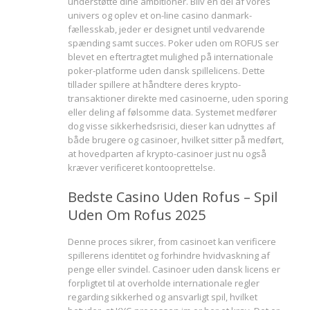
understøtte dine ambitioner. Bliv en del af vores
univers og oplev et on-line casino danmark-
fællesskab, jeder er designet until vedvarende
spænding samt succes. Poker uden om ROFUS ser
blevet en eftertragtet mulighed på internationale
poker-platforme uden dansk spillelicens. Dette
tillader spillere at håndtere deres krypto-
transaktioner direkte med casinoerne, uden sporing
eller deling af følsomme data. Systemet medfører
dog visse sikkerhedsrisici, dieser kan udnyttes af
både brugere og casinoer, hvilket sitter på medført,
at hovedparten af krypto-casinoer just nu også
kræver verificeret kontooprettelse.
Bedste Casino Uden Rofus – Spil
Uden Om Rofus 2025
Denne proces sikrer, from casinoet kan verificere
spillerens identitet og forhindre hvidvaskning af
penge eller svindel. Casinoer uden dansk licens er
forpligtet til at overholde internationale regler
regarding sikkerhed og ansvarligt spil, hvilket